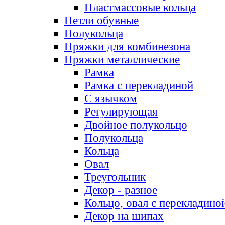
Пластмассовые кольца
Петли обувные
Полукольца
Пряжки для комбинезона
Пряжки металлические
Рамка
Рамка с перекладиной
С язычком
Регулирующая
Двойное полукольцо
Полукольца
Кольца
Овал
Треугольник
Декор - разное
Кольцо, овал с перекладино
Декор на шипах