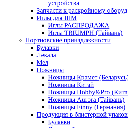
устройства
Запчасти к раскройному обору
Иглы для ШМ
Иглы РАСПРОДАЖА
Иглы TRIUMPH (Тайвань)
Портновские принадлежности
Булавки
Лекала
Мел
Ножницы
Ножницы Крамет (Беларусь
Ножницы Китай
Ножницы Hobby&Pro (Кита
Ножницы Aurora (Тайвань)
Ножницы Finny (Германия)
Продукция в блистерной упаков
Булавки