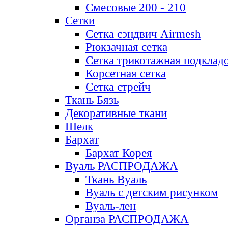
Смесовые 200 - 210
Сетки
Сетка сэндвич Airmesh
Рюкзачная сетка
Сетка трикотажная подклад
Корсетная сетка
Сетка стрейч
Ткань Бязь
Декоративные ткани
Шелк
Бархат
Бархат Корея
Вуаль РАСПРОДАЖА
Ткань Вуаль
Вуаль с детским рисунком
Вуаль-лен
Органза РАСПРОДАЖА