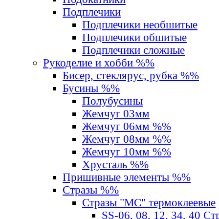
Подплечики
Подплечики необшитые
Подплечики обшитые
Подплечики сложные
Рукоделие и хобби %%
Бисер, стеклярус, рубка %%
Бусины %%
Полубусины
Жемчуг 03мм
Жемчуг 06мм %%
Жемчуг 08мм %%
Жемчуг 10мм %%
Хрусталь %%
Пришивные элементы %%
Стразы %%
Стразы "MС" термоклеевые
SS-06, 08, 12, 34, 40 С