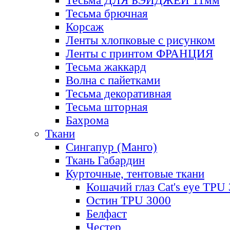
Тесьма ДЛЯ БЭЙДЖЕЙ 11мм
Тесьма брючная
Корсаж
Ленты хлопковые с рисунком
Ленты с принтом ФРАНЦИЯ
Тесьма жаккард
Волна с пайетками
Тесьма декоративная
Тесьма шторная
Бахрома
Ткани
Сингапур (Манго)
Ткань Габардин
Курточные, тентовые ткани
Кошачий глаз Cat's eye TPU
Остин TPU 3000
Белфаст
Честер