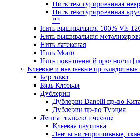
Нить текстурированная нек
Нить текстурированная круч
**
Нить вышивальная 100% Vis 120
Нить вышивальная метализиров
Нить латексная
Нить Моно
Нить повышенной прочности [под
Клеевые и неклеевые прокладочные
Бортовка
Бязь Клеевая
Дублерин
Дублерин Danelli пр-во Кит
Дублерин пр-во Турция
Ленты технологические
Клеевая паутинка
Ленты нитепрошивные, ткан