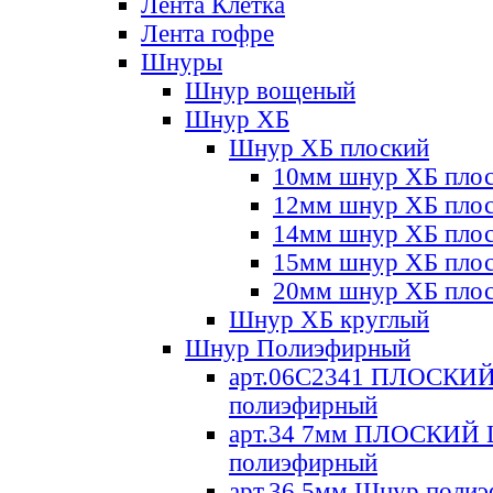
Лента Клетка
Лента гофре
Шнуры
Шнур вощеный
Шнур ХБ
Шнур ХБ плоский
10мм шнур ХБ пло
12мм шнур ХБ пло
14мм шнур ХБ пло
15мм шнур ХБ пло
20мм шнур ХБ пло
Шнур ХБ круглый
Шнур Полиэфирный
арт.06С2341 ПЛОСКИ
полиэфирный
арт.34 7мм ПЛОСКИЙ
полиэфирный
арт.36 5мм Шнур поли