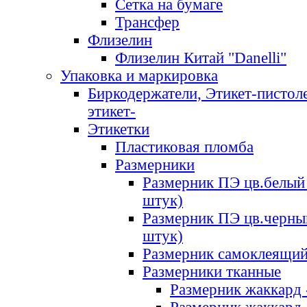
Сетка на бумаге
Трансфер
Флизелин
Флизелин Китай "Danelli"
Упаковка и маркировка
Биркодержатели, Этикет-пистоле
этикет-
Этикетки
Пластиковая пломба
Размерники
Размерник ПЭ цв.белый 
штук)
Размерник ПЭ цв.черны
штук)
Размерник самоклеящи
Размерники тканные
Размерник жаккард 