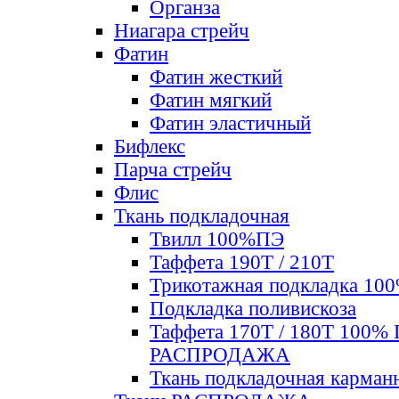
Органза
Ниагара стрейч
Фатин
Фатин жесткий
Фатин мягкий
Фатин элаcтичный
Бифлекс
Парча стрейч
Флис
Ткань подкладочная
Твилл 100%ПЭ
Таффета 190Т / 210Т
Трикотажная подкладка 10
Подкладка поливискоза
Таффета 170Т / 180Т 100%
РАСПРОДАЖА
Ткань подкладочная карман