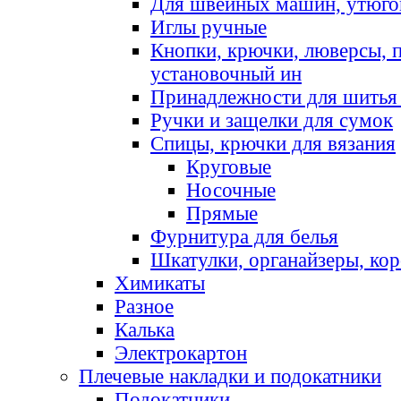
Для швейных машин, утюго
Иглы ручные
Кнопки, крючки, люверсы, 
установочный ин
Принадлежности для шитья 
Ручки и защелки для сумок
Спицы, крючки для вязания
Круговые
Носочные
Прямые
Фурнитура для белья
Шкатулки, органайзеры, кор
Химикаты
Разное
Калька
Электрокартон
Плечевые накладки и подокатники
Подокатники