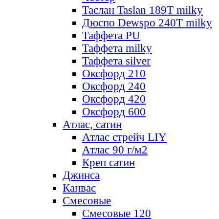
Таслан Taslan 189T milky
Дюспо Dewspo 240T milky
Таффета PU
Таффета milky
Таффета silver
Оксфорд 210
Оксфорд 240
Оксфорд 420
Оксфорд 600
Атлас, сатин
Атлас стрейч LIY
Атлас 90 г/м2
Креп сатин
Джинса
Канвас
Смесовые
Смесовые 120