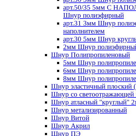
арт.50/35 5мм С НА
Шнур полиэфирный
арт.31 3мм Шнур полиэ
наполнителем
арт.30 5мм Шнур кругл
2мм Шнур полиэфирны
Шнур Полипропиленовый
5мм Шнур полипропил
6мм Шнур полипропил
8мм Шнур полипропил
Шнур эластичный плоский 
Шнур со светоотражающей
Шнур атласный "круглый" 
Шнур метализированный
Шнур Витой
Шнур Акрил
Шнур ПЭ