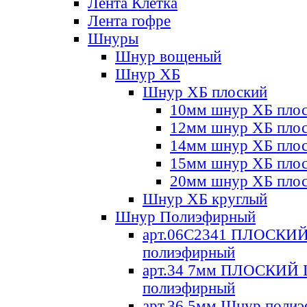
Лента Клетка
Лента гофре
Шнуры
Шнур вощеный
Шнур ХБ
Шнур ХБ плоский
10мм шнур ХБ пло
12мм шнур ХБ пло
14мм шнур ХБ пло
15мм шнур ХБ пло
20мм шнур ХБ пло
Шнур ХБ круглый
Шнур Полиэфирный
арт.06С2341 ПЛОСКИ
полиэфирный
арт.34 7мм ПЛОСКИЙ
полиэфирный
арт.36 5мм Шнур поли