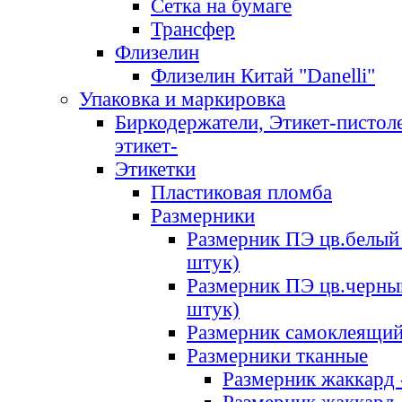
Сетка на бумаге
Трансфер
Флизелин
Флизелин Китай "Danelli"
Упаковка и маркировка
Биркодержатели, Этикет-пистоле
этикет-
Этикетки
Пластиковая пломба
Размерники
Размерник ПЭ цв.белый 
штук)
Размерник ПЭ цв.черны
штук)
Размерник самоклеящи
Размерники тканные
Размерник жаккард 