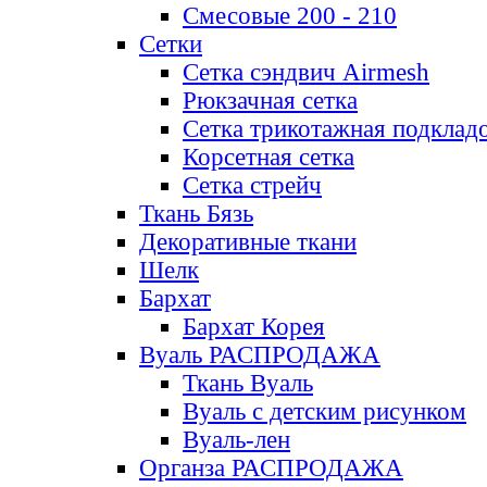
Смесовые 200 - 210
Сетки
Сетка сэндвич Airmesh
Рюкзачная сетка
Сетка трикотажная подклад
Корсетная сетка
Сетка стрейч
Ткань Бязь
Декоративные ткани
Шелк
Бархат
Бархат Корея
Вуаль РАСПРОДАЖА
Ткань Вуаль
Вуаль с детским рисунком
Вуаль-лен
Органза РАСПРОДАЖА