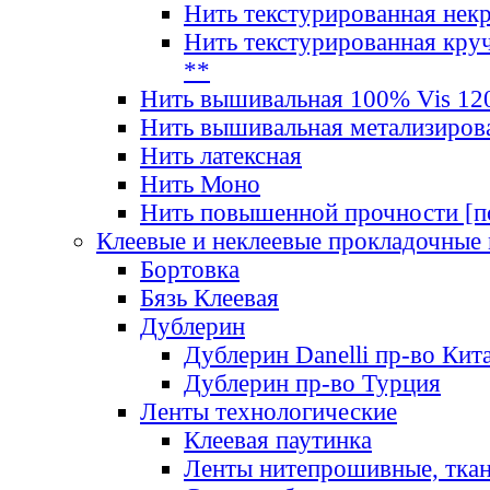
Нить текстурированная нек
Нить текстурированная круч
**
Нить вышивальная 100% Vis 120
Нить вышивальная метализиров
Нить латексная
Нить Моно
Нить повышенной прочности [под
Клеевые и неклеевые прокладочные
Бортовка
Бязь Клеевая
Дублерин
Дублерин Danelli пр-во Кит
Дублерин пр-во Турция
Ленты технологические
Клеевая паутинка
Ленты нитепрошивные, ткан