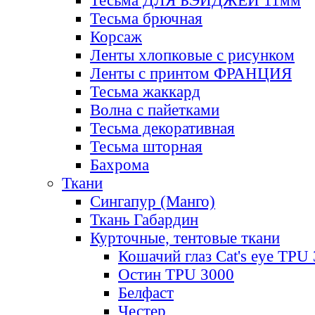
Тесьма ДЛЯ БЭЙДЖЕЙ 11мм
Тесьма брючная
Корсаж
Ленты хлопковые с рисунком
Ленты с принтом ФРАНЦИЯ
Тесьма жаккард
Волна с пайетками
Тесьма декоративная
Тесьма шторная
Бахрома
Ткани
Сингапур (Манго)
Ткань Габардин
Курточные, тентовые ткани
Кошачий глаз Cat's eye TPU
Остин TPU 3000
Белфаст
Честер