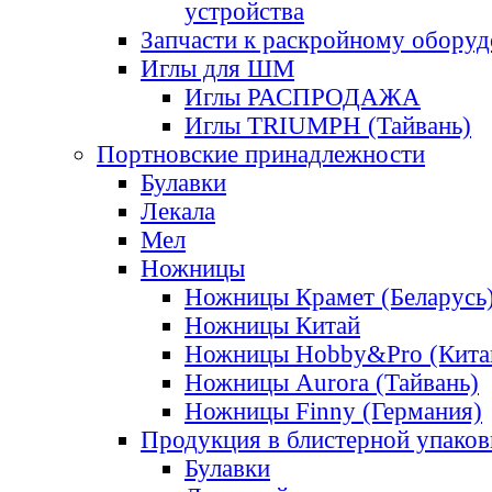
устройства
Запчасти к раскройному обору
Иглы для ШМ
Иглы РАСПРОДАЖА
Иглы TRIUMPH (Тайвань)
Портновские принадлежности
Булавки
Лекала
Мел
Ножницы
Ножницы Крамет (Беларусь
Ножницы Китай
Ножницы Hobby&Pro (Кита
Ножницы Aurora (Тайвань)
Ножницы Finny (Германия)
Продукция в блистерной упаков
Булавки