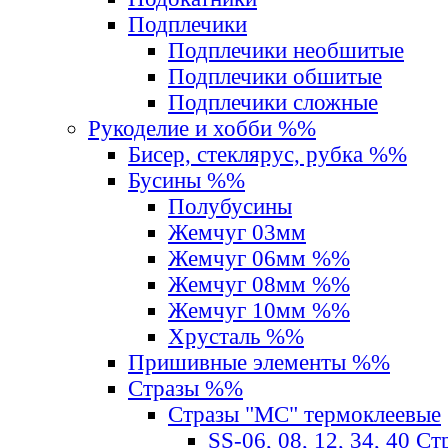
Подплечики
Подплечики необшитые
Подплечики обшитые
Подплечики сложные
Рукоделие и хобби %%
Бисер, стеклярус, рубка %%
Бусины %%
Полубусины
Жемчуг 03мм
Жемчуг 06мм %%
Жемчуг 08мм %%
Жемчуг 10мм %%
Хрусталь %%
Пришивные элементы %%
Стразы %%
Стразы "MС" термоклеевые
SS-06, 08, 12, 34, 40 С