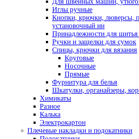
Для швейных машин, утюго
Иглы ручные
Кнопки, крючки, люверсы, 
установочный ин
Принадлежности для шитья 
Ручки и защелки для сумок
Спицы, крючки для вязания
Круговые
Носочные
Прямые
Фурнитура для белья
Шкатулки, органайзеры, кор
Химикаты
Разное
Калька
Электрокартон
Плечевые накладки и подокатники
Подокатники