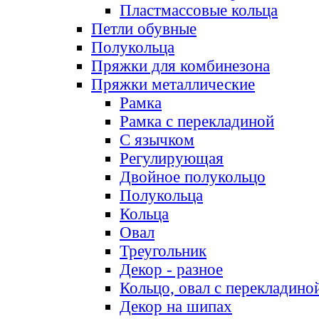
Пластмассовые кольца
Петли обувные
Полукольца
Пряжки для комбинезона
Пряжки металлические
Рамка
Рамка с перекладиной
С язычком
Регулирующая
Двойное полукольцо
Полукольца
Кольца
Овал
Треугольник
Декор - разное
Кольцо, овал с перекладино
Декор на шипах