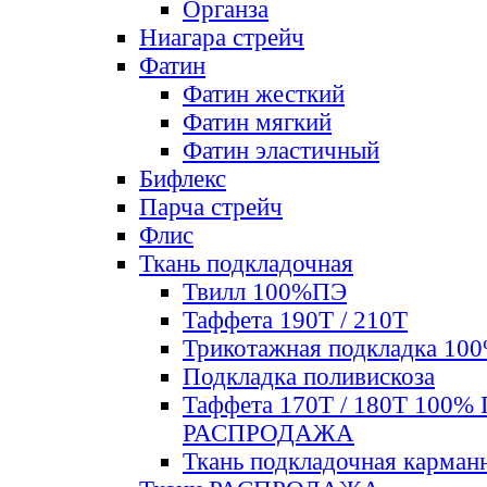
Органза
Ниагара стрейч
Фатин
Фатин жесткий
Фатин мягкий
Фатин элаcтичный
Бифлекс
Парча стрейч
Флис
Ткань подкладочная
Твилл 100%ПЭ
Таффета 190Т / 210Т
Трикотажная подкладка 10
Подкладка поливискоза
Таффета 170Т / 180Т 100%
РАСПРОДАЖА
Ткань подкладочная карман