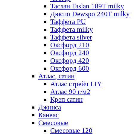
Таслан Taslan 189T milky
Дюспо Dewspo 240T milky
Таффета PU
Таффета milky
Таффета silver
Оксфорд 210
Оксфорд 240
Оксфорд 420
Оксфорд 600
Атлас, сатин
Атлас стрейч LIY
Атлас 90 г/м2
Креп сатин
Джинса
Канвас
Смесовые
Смесовые 120