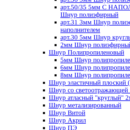
арт.50/35 5мм С НА
Шнур полиэфирный
арт.31 3мм Шнур полиэ
наполнителем
арт.30 5мм Шнур кругл
2мм Шнур полиэфирны
Шнур Полипропиленовый
5мм Шнур полипропил
6мм Шнур полипропил
8мм Шнур полипропил
Шнур эластичный плоский 
Шнур со светоотражающей
Шнур атласный "круглый" 
Шнур метализированный
Шнур Витой
Шнур Акрил
Шнур ПЭ