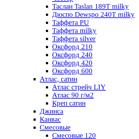
Таслан Taslan 189T milky
Дюспо Dewspo 240T milky
Таффета PU
Таффета milky
Таффета silver
Оксфорд 210
Оксфорд 240
Оксфорд 420
Оксфорд 600
Атлас, сатин
Атлас стрейч LIY
Атлас 90 г/м2
Креп сатин
Джинса
Канвас
Смесовые
Смесовые 120