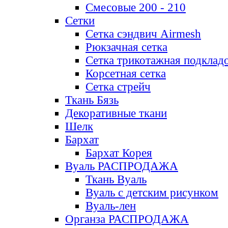
Смесовые 200 - 210
Сетки
Сетка сэндвич Airmesh
Рюкзачная сетка
Сетка трикотажная подклад
Корсетная сетка
Сетка стрейч
Ткань Бязь
Декоративные ткани
Шелк
Бархат
Бархат Корея
Вуаль РАСПРОДАЖА
Ткань Вуаль
Вуаль с детским рисунком
Вуаль-лен
Органза РАСПРОДАЖА