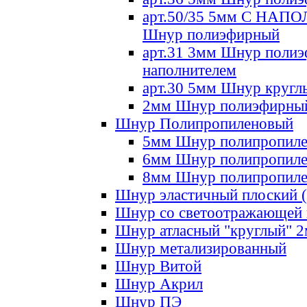
арт.50/35 5мм С НА
Шнур полиэфирный
арт.31 3мм Шнур полиэ
наполнителем
арт.30 5мм Шнур кругл
2мм Шнур полиэфирны
Шнур Полипропиленовый
5мм Шнур полипропил
6мм Шнур полипропил
8мм Шнур полипропил
Шнур эластичный плоский 
Шнур со светоотражающей
Шнур атласный "круглый" 
Шнур метализированный
Шнур Витой
Шнур Акрил
Шнур ПЭ