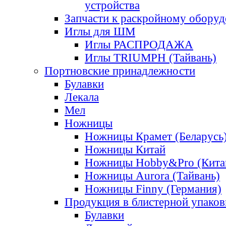
устройства
Запчасти к раскройному обору
Иглы для ШМ
Иглы РАСПРОДАЖА
Иглы TRIUMPH (Тайвань)
Портновские принадлежности
Булавки
Лекала
Мел
Ножницы
Ножницы Крамет (Беларусь
Ножницы Китай
Ножницы Hobby&Pro (Кита
Ножницы Aurora (Тайвань)
Ножницы Finny (Германия)
Продукция в блистерной упаков
Булавки