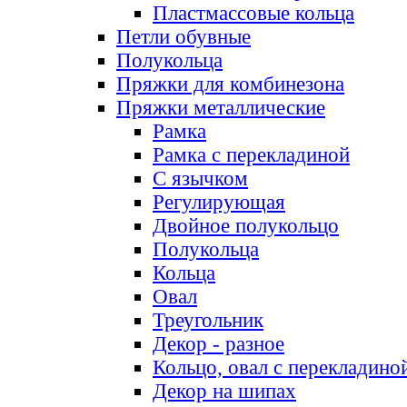
Пластмассовые кольца
Петли обувные
Полукольца
Пряжки для комбинезона
Пряжки металлические
Рамка
Рамка с перекладиной
С язычком
Регулирующая
Двойное полукольцо
Полукольца
Кольца
Овал
Треугольник
Декор - разное
Кольцо, овал с перекладино
Декор на шипах