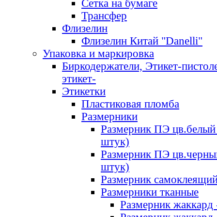
Сетка на бумаге
Трансфер
Флизелин
Флизелин Китай "Danelli"
Упаковка и маркировка
Биркодержатели, Этикет-пистоле
этикет-
Этикетки
Пластиковая пломба
Размерники
Размерник ПЭ цв.белый 
штук)
Размерник ПЭ цв.черны
штук)
Размерник самоклеящи
Размерники тканные
Размерник жаккард 