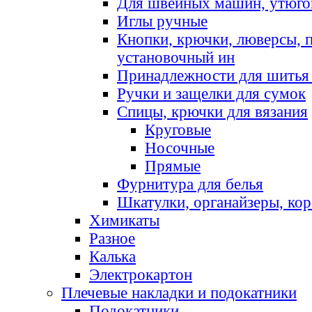
Для швейных машин, утюго
Иглы ручные
Кнопки, крючки, люверсы, 
установочный ин
Принадлежности для шитья 
Ручки и защелки для сумок
Спицы, крючки для вязания
Круговые
Носочные
Прямые
Фурнитура для белья
Шкатулки, органайзеры, кор
Химикаты
Разное
Калька
Электрокартон
Плечевые накладки и подокатники
Подокатники