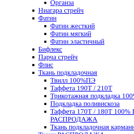
Органза
Ниагара стрейч
Фатин
Фатин жесткий
Фатин мягкий
Фатин элаcтичный
Бифлекс
Парча стрейч
Флис
Ткань подкладочная
Твилл 100%ПЭ
Таффета 190Т / 210Т
Трикотажная подкладка 10
Подкладка поливискоза
Таффета 170Т / 180Т 100%
РАСПРОДАЖА
Ткань подкладочная карман