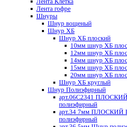
Лента Клетка
Лента гофре
Шнуры
Шнур вощеный
Шнур ХБ
Шнур ХБ плоский
10мм шнур ХБ пло
12мм шнур ХБ пло
14мм шнур ХБ пло
15мм шнур ХБ пло
20мм шнур ХБ пло
Шнур ХБ круглый
Шнур Полиэфирный
арт.06С2341 ПЛОСКИ
полиэфирный
арт.34 7мм ПЛОСКИЙ
полиэфирный
арт.36 5мм Шнур поли