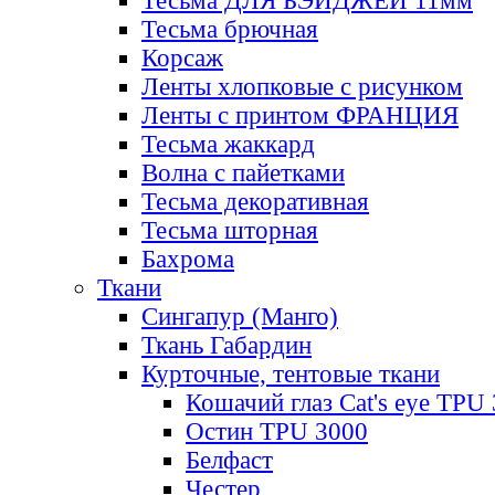
Тесьма ДЛЯ БЭЙДЖЕЙ 11мм
Тесьма брючная
Корсаж
Ленты хлопковые с рисунком
Ленты с принтом ФРАНЦИЯ
Тесьма жаккард
Волна с пайетками
Тесьма декоративная
Тесьма шторная
Бахрома
Ткани
Сингапур (Манго)
Ткань Габардин
Курточные, тентовые ткани
Кошачий глаз Cat's eye TPU
Остин TPU 3000
Белфаст
Честер