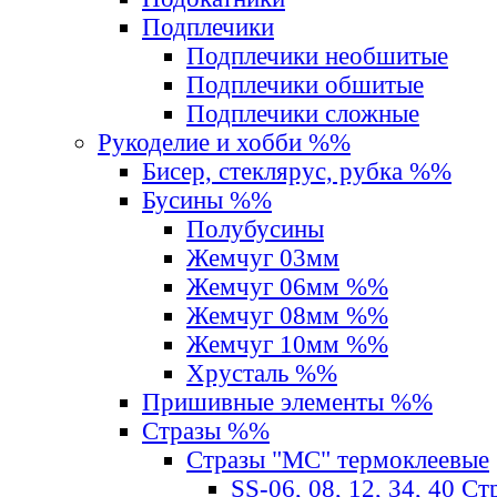
Подплечики
Подплечики необшитые
Подплечики обшитые
Подплечики сложные
Рукоделие и хобби %%
Бисер, стеклярус, рубка %%
Бусины %%
Полубусины
Жемчуг 03мм
Жемчуг 06мм %%
Жемчуг 08мм %%
Жемчуг 10мм %%
Хрусталь %%
Пришивные элементы %%
Стразы %%
Стразы "MС" термоклеевые
SS-06, 08, 12, 34, 40 С