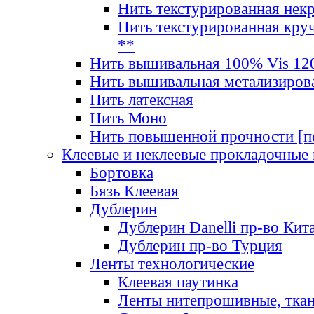
Нить текстурированная нек
Нить текстурированная круч
**
Нить вышивальная 100% Vis 120
Нить вышивальная метализиров
Нить латексная
Нить Моно
Нить повышенной прочности [под
Клеевые и неклеевые прокладочные
Бортовка
Бязь Клеевая
Дублерин
Дублерин Danelli пр-во Кит
Дублерин пр-во Турция
Ленты технологические
Клеевая паутинка
Ленты нитепрошивные, ткан