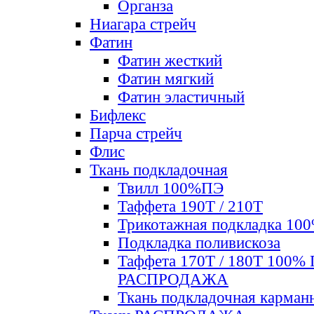
Органза
Ниагара стрейч
Фатин
Фатин жесткий
Фатин мягкий
Фатин элаcтичный
Бифлекс
Парча стрейч
Флис
Ткань подкладочная
Твилл 100%ПЭ
Таффета 190Т / 210Т
Трикотажная подкладка 10
Подкладка поливискоза
Таффета 170Т / 180Т 100%
РАСПРОДАЖА
Ткань подкладочная карман