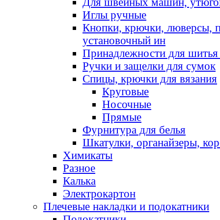
Для швейных машин, утюго
Иглы ручные
Кнопки, крючки, люверсы, 
установочный ин
Принадлежности для шитья 
Ручки и защелки для сумок
Спицы, крючки для вязания
Круговые
Носочные
Прямые
Фурнитура для белья
Шкатулки, органайзеры, кор
Химикаты
Разное
Калька
Электрокартон
Плечевые накладки и подокатники
Подокатники