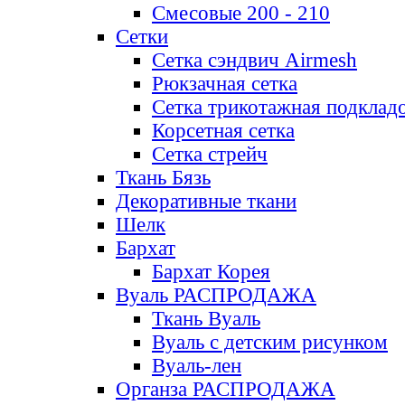
Смесовые 200 - 210
Сетки
Сетка сэндвич Airmesh
Рюкзачная сетка
Сетка трикотажная подклад
Корсетная сетка
Сетка стрейч
Ткань Бязь
Декоративные ткани
Шелк
Бархат
Бархат Корея
Вуаль РАСПРОДАЖА
Ткань Вуаль
Вуаль с детским рисунком
Вуаль-лен
Органза РАСПРОДАЖА