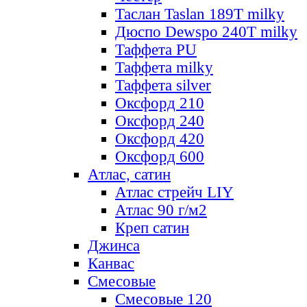
Таслан Taslan 189T milky
Дюспо Dewspo 240T milky
Таффета PU
Таффета milky
Таффета silver
Оксфорд 210
Оксфорд 240
Оксфорд 420
Оксфорд 600
Атлас, сатин
Атлас стрейч LIY
Атлас 90 г/м2
Креп сатин
Джинса
Канвас
Смесовые
Смесовые 120