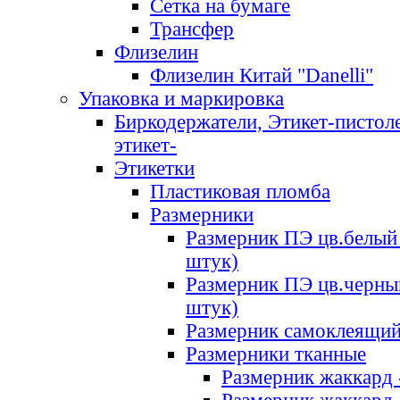
Сетка на бумаге
Трансфер
Флизелин
Флизелин Китай "Danelli"
Упаковка и маркировка
Биркодержатели, Этикет-пистоле
этикет-
Этикетки
Пластиковая пломба
Размерники
Размерник ПЭ цв.белый 
штук)
Размерник ПЭ цв.черны
штук)
Размерник самоклеящи
Размерники тканные
Размерник жаккард 