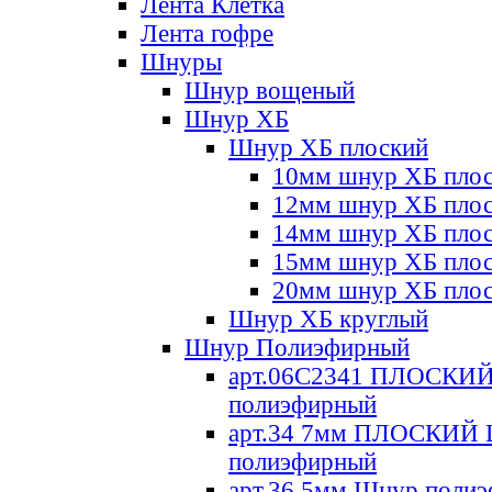
Лента Клетка
Лента гофре
Шнуры
Шнур вощеный
Шнур ХБ
Шнур ХБ плоский
10мм шнур ХБ пло
12мм шнур ХБ пло
14мм шнур ХБ пло
15мм шнур ХБ пло
20мм шнур ХБ пло
Шнур ХБ круглый
Шнур Полиэфирный
арт.06С2341 ПЛОСКИ
полиэфирный
арт.34 7мм ПЛОСКИЙ
полиэфирный
арт.36 5мм Шнур поли