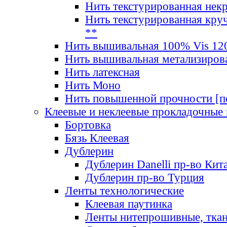
Нить текстурированная нек
Нить текстурированная круч
**
Нить вышивальная 100% Vis 120
Нить вышивальная метализиров
Нить латексная
Нить Моно
Нить повышенной прочности [под
Клеевые и неклеевые прокладочные
Бортовка
Бязь Клеевая
Дублерин
Дублерин Danelli пр-во Кит
Дублерин пр-во Турция
Ленты технологические
Клеевая паутинка
Ленты нитепрошивные, ткан