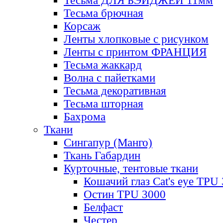
Тесьма ДЛЯ БЭЙДЖЕЙ 11мм
Тесьма брючная
Корсаж
Ленты хлопковые с рисунком
Ленты с принтом ФРАНЦИЯ
Тесьма жаккард
Волна с пайетками
Тесьма декоративная
Тесьма шторная
Бахрома
Ткани
Сингапур (Манго)
Ткань Габардин
Курточные, тентовые ткани
Кошачий глаз Cat's eye TPU
Остин TPU 3000
Белфаст
Честер