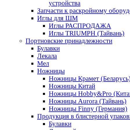
устройства
Запчасти к раскройному обору
Иглы для ШМ
Иглы РАСПРОДАЖА
Иглы TRIUMPH (Тайвань)
Портновские принадлежности
Булавки
Лекала
Мел
Ножницы
Ножницы Крамет (Беларусь
Ножницы Китай
Ножницы Hobby&Pro (Кита
Ножницы Aurora (Тайвань)
Ножницы Finny (Германия)
Продукция в блистерной упаков
Булавки