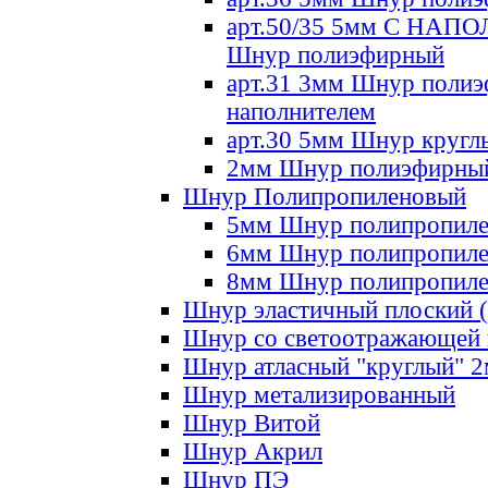
арт.50/35 5мм С НА
Шнур полиэфирный
арт.31 3мм Шнур полиэ
наполнителем
арт.30 5мм Шнур кругл
2мм Шнур полиэфирны
Шнур Полипропиленовый
5мм Шнур полипропил
6мм Шнур полипропил
8мм Шнур полипропил
Шнур эластичный плоский 
Шнур со светоотражающей
Шнур атласный "круглый" 
Шнур метализированный
Шнур Витой
Шнур Акрил
Шнур ПЭ