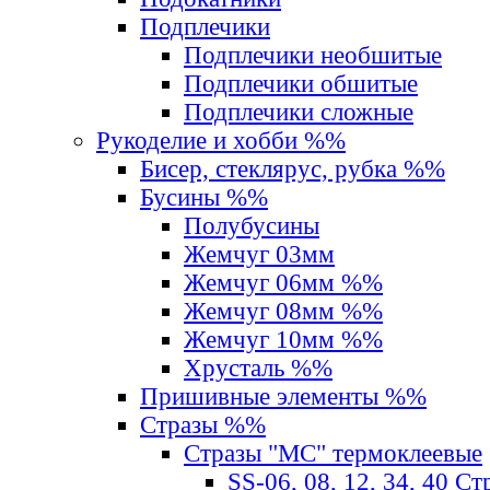
Подплечики
Подплечики необшитые
Подплечики обшитые
Подплечики сложные
Рукоделие и хобби %%
Бисер, стеклярус, рубка %%
Бусины %%
Полубусины
Жемчуг 03мм
Жемчуг 06мм %%
Жемчуг 08мм %%
Жемчуг 10мм %%
Хрусталь %%
Пришивные элементы %%
Стразы %%
Стразы "MС" термоклеевые
SS-06, 08, 12, 34, 40 С