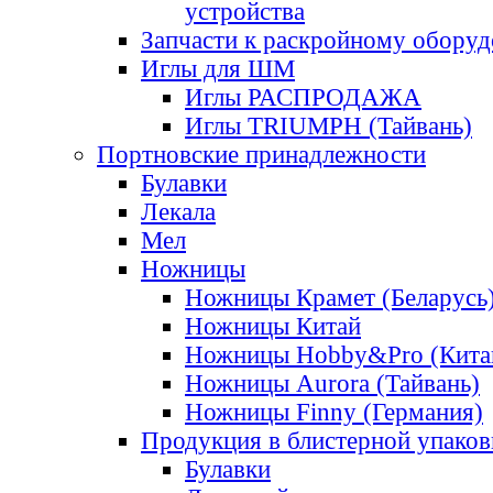
устройства
Запчасти к раскройному обору
Иглы для ШМ
Иглы РАСПРОДАЖА
Иглы TRIUMPH (Тайвань)
Портновские принадлежности
Булавки
Лекала
Мел
Ножницы
Ножницы Крамет (Беларусь
Ножницы Китай
Ножницы Hobby&Pro (Кита
Ножницы Aurora (Тайвань)
Ножницы Finny (Германия)
Продукция в блистерной упаков
Булавки