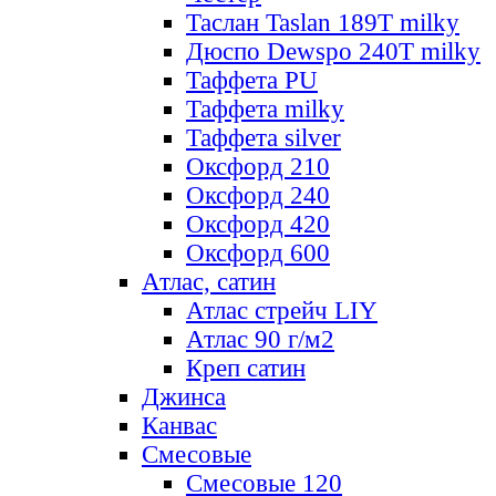
Таслан Taslan 189T milky
Дюспо Dewspo 240T milky
Таффета PU
Таффета milky
Таффета silver
Оксфорд 210
Оксфорд 240
Оксфорд 420
Оксфорд 600
Атлас, сатин
Атлас стрейч LIY
Атлас 90 г/м2
Креп сатин
Джинса
Канвас
Смесовые
Смесовые 120