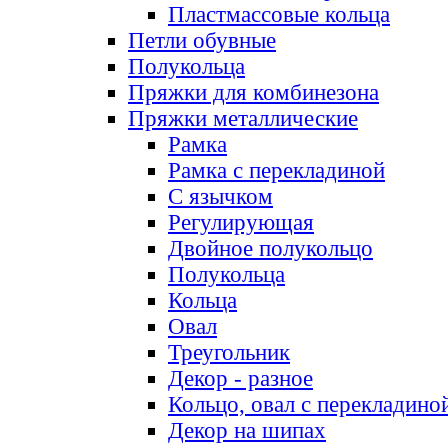
Пластмассовые кольца
Петли обувные
Полукольца
Пряжки для комбинезона
Пряжки металлические
Рамка
Рамка с перекладиной
С язычком
Регулирующая
Двойное полукольцо
Полукольца
Кольца
Овал
Треугольник
Декор - разное
Кольцо, овал с перекладино
Декор на шипах