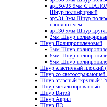
арт.50/35 5мм С НА
Шнур полиэфирный
арт.31 3мм Шнур полиэ
наполнителем
арт.30 5мм Шнур кругл
2мм Шнур полиэфирны
Шнур Полипропиленовый
5мм Шнур полипропил
6мм Шнур полипропил
8мм Шнур полипропил
Шнур эластичный плоский 
Шнур со светоотражающей
Шнур атласный "круглый" 
Шнур метализированный
Шнур Витой
Шнур Акрил
Шнур ПЭ