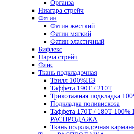
Органза
Ниагара стрейч
Фатин
Фатин жесткий
Фатин мягкий
Фатин элаcтичный
Бифлекс
Парча стрейч
Флис
Ткань подкладочная
Твилл 100%ПЭ
Таффета 190Т / 210Т
Трикотажная подкладка 10
Подкладка поливискоза
Таффета 170Т / 180Т 100%
РАСПРОДАЖА
Ткань подкладочная карман