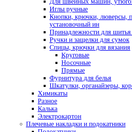
Для швейных машин, утюго
Иглы ручные
Кнопки, крючки, люверсы, 
установочный ин
Принадлежности для шитья 
Ручки и защелки для сумок
Спицы, крючки для вязания
Круговые
Носочные
Прямые
Фурнитура для белья
Шкатулки, органайзеры, кор
Химикаты
Разное
Калька
Электрокартон
Плечевые накладки и подокатники
Подокатники