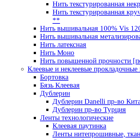
Нить текстурированная нек
Нить текстурированная круч
**
Нить вышивальная 100% Vis 120
Нить вышивальная метализиров
Нить латексная
Нить Моно
Нить повышенной прочности [под
Клеевые и неклеевые прокладочные
Бортовка
Бязь Клеевая
Дублерин
Дублерин Danelli пр-во Кит
Дублерин пр-во Турция
Ленты технологические
Клеевая паутинка
Ленты нитепрошивные, ткан