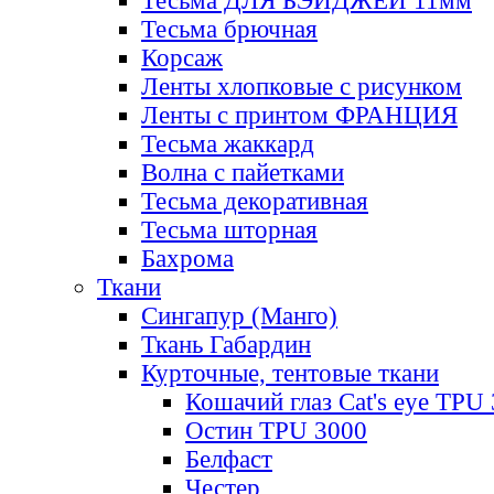
Тесьма ДЛЯ БЭЙДЖЕЙ 11мм
Тесьма брючная
Корсаж
Ленты хлопковые с рисунком
Ленты с принтом ФРАНЦИЯ
Тесьма жаккард
Волна с пайетками
Тесьма декоративная
Тесьма шторная
Бахрома
Ткани
Сингапур (Манго)
Ткань Габардин
Курточные, тентовые ткани
Кошачий глаз Cat's eye TPU
Остин TPU 3000
Белфаст
Честер