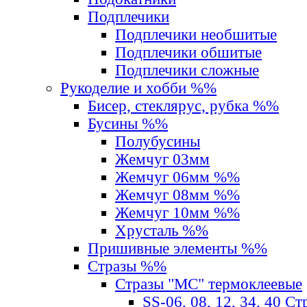
Подплечики
Подплечики необшитые
Подплечики обшитые
Подплечики сложные
Рукоделие и хобби %%
Бисер, стеклярус, рубка %%
Бусины %%
Полубусины
Жемчуг 03мм
Жемчуг 06мм %%
Жемчуг 08мм %%
Жемчуг 10мм %%
Хрусталь %%
Пришивные элементы %%
Стразы %%
Стразы "MС" термоклеевые
SS-06, 08, 12, 34, 40 С