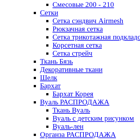
Смесовые 200 - 210
Сетки
Сетка сэндвич Airmesh
Рюкзачная сетка
Сетка трикотажная подклад
Корсетная сетка
Сетка стрейч
Ткань Бязь
Декоративные ткани
Шелк
Бархат
Бархат Корея
Вуаль РАСПРОДАЖА
Ткань Вуаль
Вуаль с детским рисунком
Вуаль-лен
Органза РАСПРОДАЖА