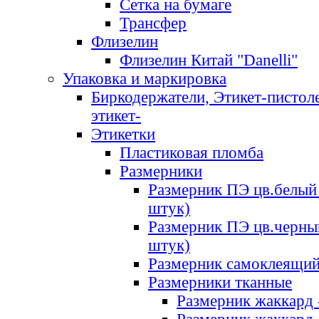
Сетка на бумаге
Трансфер
Флизелин
Флизелин Китай "Danelli"
Упаковка и маркировка
Биркодержатели, Этикет-пистоле
этикет-
Этикетки
Пластиковая пломба
Размерники
Размерник ПЭ цв.белый 
штук)
Размерник ПЭ цв.черны
штук)
Размерник самоклеящи
Размерники тканные
Размерник жаккард 