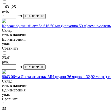
1 631,25
руб.
шт
В КОРЗИНУ
Корсаж брючный арт.5с 616 50 мм (упаковка 50 м) темно-зелен
Склад
есть в наличии
Ед.измерения:
упак
Сравнить
23,41
руб.
шт
В КОРЗИНУ
8043 06мм Лента атласная МН (рулон 36 ярдов = 32,92 метра) 
Склад
есть в наличии
Ед.измерения:
упак
Сравнить
33