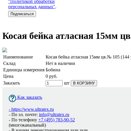
"Политикой обработки
персональных данных"
.
Косая бейка атласная 15мм цв.
Наименование
Косая бейка атласная 15мм цв.№ 105 (144 
Склад
Нет в наличии
Единицы измерения
Бобина
Цена
0
руб.
Заказать
шт
В КОРЗИНУ
Как заказать
-
https://www.ultratex.ru
- По эл. почте:
info@ultratex.ru
- По телефону
+7 (495) 783-90-52
(многоканальный)
- В нашем демонстрационном зале зале.