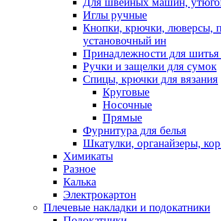
Для швейных машин, утюго
Иглы ручные
Кнопки, крючки, люверсы, 
установочный ин
Принадлежности для шитья 
Ручки и защелки для сумок
Спицы, крючки для вязания
Круговые
Носочные
Прямые
Фурнитура для белья
Шкатулки, органайзеры, кор
Химикаты
Разное
Калька
Электрокартон
Плечевые накладки и подокатники
Подокатники