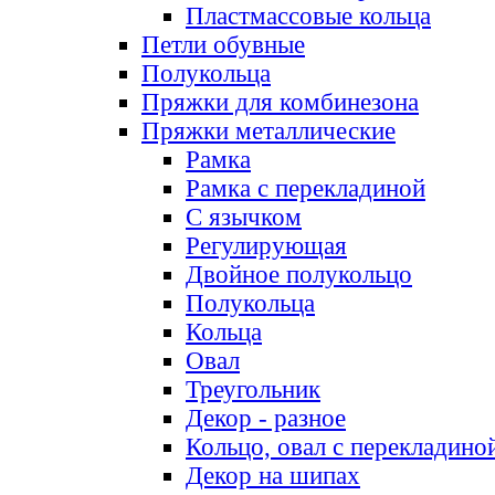
Пластмассовые кольца
Петли обувные
Полукольца
Пряжки для комбинезона
Пряжки металлические
Рамка
Рамка с перекладиной
С язычком
Регулирующая
Двойное полукольцо
Полукольца
Кольца
Овал
Треугольник
Декор - разное
Кольцо, овал с перекладино
Декор на шипах