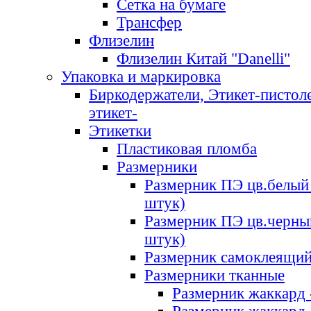
Сетка на бумаге
Трансфер
Флизелин
Флизелин Китай "Danelli"
Упаковка и маркировка
Биркодержатели, Этикет-пистоле
этикет-
Этикетки
Пластиковая пломба
Размерники
Размерник ПЭ цв.белый 
штук)
Размерник ПЭ цв.черны
штук)
Размерник самоклеящи
Размерники тканные
Размерник жаккард 