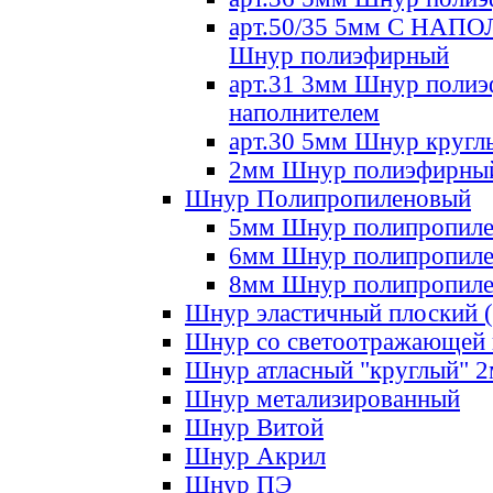
арт.50/35 5мм С НА
Шнур полиэфирный
арт.31 3мм Шнур полиэ
наполнителем
арт.30 5мм Шнур кругл
2мм Шнур полиэфирны
Шнур Полипропиленовый
5мм Шнур полипропил
6мм Шнур полипропил
8мм Шнур полипропил
Шнур эластичный плоский 
Шнур со светоотражающей
Шнур атласный "круглый" 
Шнур метализированный
Шнур Витой
Шнур Акрил
Шнур ПЭ