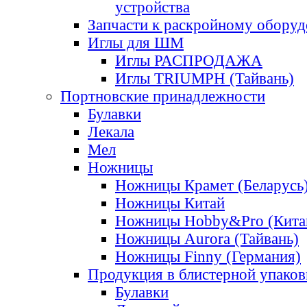
устройства
Запчасти к раскройному обору
Иглы для ШМ
Иглы РАСПРОДАЖА
Иглы TRIUMPH (Тайвань)
Портновские принадлежности
Булавки
Лекала
Мел
Ножницы
Ножницы Крамет (Беларусь
Ножницы Китай
Ножницы Hobby&Pro (Кита
Ножницы Aurora (Тайвань)
Ножницы Finny (Германия)
Продукция в блистерной упаков
Булавки