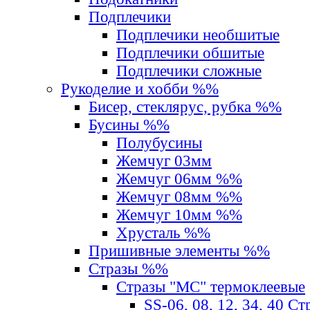
Подплечики
Подплечики необшитые
Подплечики обшитые
Подплечики сложные
Рукоделие и хобби %%
Бисер, стеклярус, рубка %%
Бусины %%
Полубусины
Жемчуг 03мм
Жемчуг 06мм %%
Жемчуг 08мм %%
Жемчуг 10мм %%
Хрусталь %%
Пришивные элементы %%
Стразы %%
Стразы "MС" термоклеевые
SS-06, 08, 12, 34, 40 С