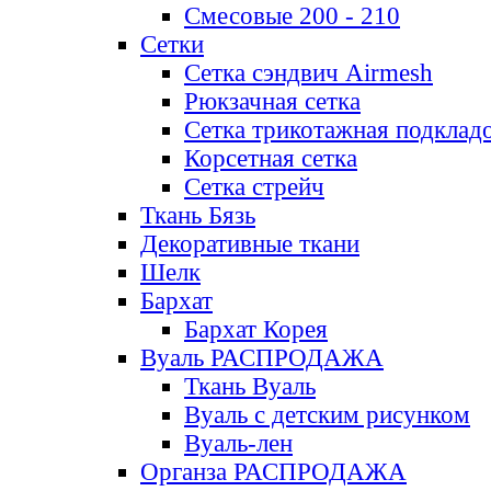
Смесовые 200 - 210
Сетки
Сетка сэндвич Airmesh
Рюкзачная сетка
Сетка трикотажная подклад
Корсетная сетка
Сетка стрейч
Ткань Бязь
Декоративные ткани
Шелк
Бархат
Бархат Корея
Вуаль РАСПРОДАЖА
Ткань Вуаль
Вуаль с детским рисунком
Вуаль-лен
Органза РАСПРОДАЖА