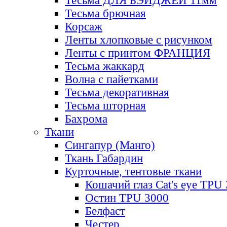
Тесьма ДЛЯ БЭЙДЖЕЙ 11мм
Тесьма брючная
Корсаж
Ленты хлопковые с рисунком
Ленты с принтом ФРАНЦИЯ
Тесьма жаккард
Волна с пайетками
Тесьма декоративная
Тесьма шторная
Бахрома
Ткани
Сингапур (Манго)
Ткань Габардин
Курточные, тентовые ткани
Кошачий глаз Cat's eye TPU
Остин TPU 3000
Белфаст
Честер