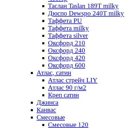
Таслан Taslan 189T milky
Дюспо Dewspo 240T milky
Таффета PU
Таффета milky
Таффета silver
Оксфорд 210
Оксфорд 240
Оксфорд 420
Оксфорд 600
Атлас, сатин
Атлас стрейч LIY
Атлас 90 г/м2
Креп сатин
Джинса
Канвас
Смесовые
Смесовые 120