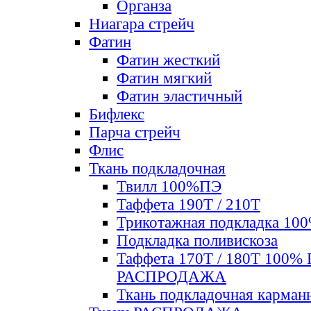
Органза
Ниагара стрейч
Фатин
Фатин жесткий
Фатин мягкий
Фатин элаcтичный
Бифлекс
Парча стрейч
Флис
Ткань подкладочная
Твилл 100%ПЭ
Таффета 190Т / 210Т
Трикотажная подкладка 10
Подкладка поливискоза
Таффета 170Т / 180Т 100%
РАСПРОДАЖА
Ткань подкладочная карман