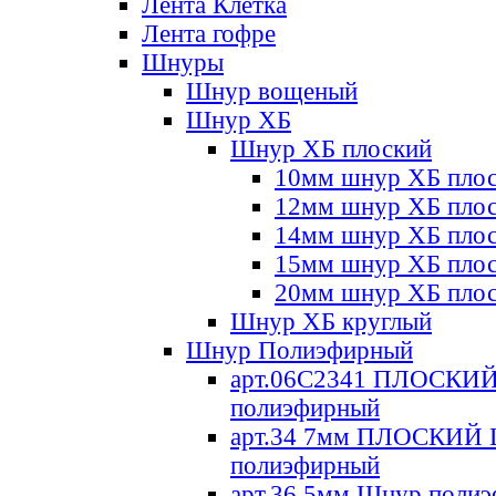
Лента Клетка
Лента гофре
Шнуры
Шнур вощеный
Шнур ХБ
Шнур ХБ плоский
10мм шнур ХБ пло
12мм шнур ХБ пло
14мм шнур ХБ пло
15мм шнур ХБ пло
20мм шнур ХБ пло
Шнур ХБ круглый
Шнур Полиэфирный
арт.06С2341 ПЛОСКИ
полиэфирный
арт.34 7мм ПЛОСКИЙ
полиэфирный
арт.36 5мм Шнур поли