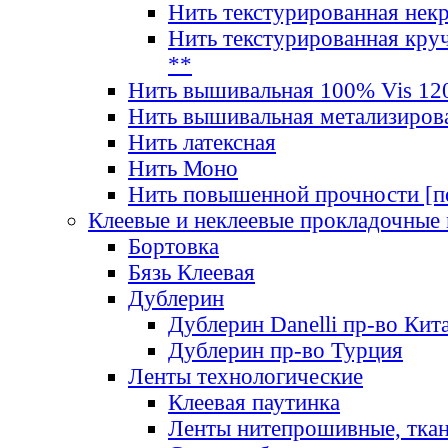
Нить текстурированная нек
Нить текстурированная круч
**
Нить вышивальная 100% Vis 120
Нить вышивальная метализиров
Нить латексная
Нить Моно
Нить повышенной прочности [под
Клеевые и неклеевые прокладочные
Бортовка
Бязь Клеевая
Дублерин
Дублерин Danelli пр-во Кит
Дублерин пр-во Турция
Ленты технологические
Клеевая паутинка
Ленты нитепрошивные, ткан