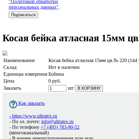
"Политикой обработки
персональных данных"
.
Косая бейка атласная 15мм цв.
Наименование
Косая бейка атласная 15мм цв.№ 220 (144 
Склад
Нет в наличии
Единицы измерения
Бобина
Цена
0
руб.
Заказать
шт
В КОРЗИНУ
Как заказать
-
https://www.ultratex.ru
- По эл. почте:
info@ultratex.ru
- По телефону
+7 (495) 783-90-52
(многоканальный)
- В нашем демонстрационном зале зале.