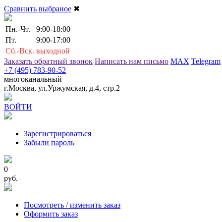
Сравнить выбраное
✖
Пн.-Чт.
9:00-18:00
Пт.
9:00-17:00
Сб.-Вск.
выходной
Заказать обратный звонок
Написать нам письмо
MAX
Telegram
+7 (495) 783-90-52
многоканальный
г.Москва, ул.Уржумская, д.4, стр.2
ВОЙТИ
Зарегистрироваться
Забыли пароль
0
руб.
Посмотреть / изменить заказ
Оформить заказ