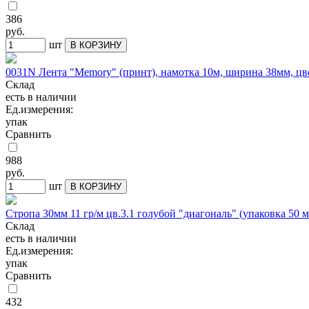
386
руб.
шт
В КОРЗИНУ
0031N Лента "Memory" (принт), намотка 10м, ширина 38мм, цв
Склад
есть в наличии
Ед.измерения:
упак
Сравнить
988
руб.
шт
В КОРЗИНУ
Стропа 30мм 11 гр/м цв.3.1 голубой "диагональ" (упаковка 50 м
Склад
есть в наличии
Ед.измерения:
упак
Сравнить
432