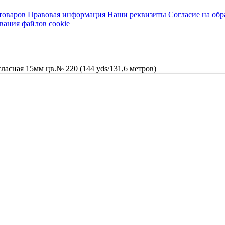
товаров
Правовая информация
Наши реквизиты
Согласие на об
вания файлов cookie
тласная 15мм цв.№ 220 (144 yds/131,6 метров)