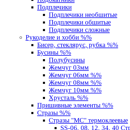
Подплечики
Подплечики необшитые
Подплечики обшитые
Подплечики сложные
Рукоделие и хобби %%
Бисер, стеклярус, рубка %%
Бусины %%
Полубусины
Жемчуг 03мм
Жемчуг 06мм %%
Жемчуг 08мм %%
Жемчуг 10мм %%
Хрусталь %%
Пришивные элементы %%
Стразы %%
Стразы "MС" термоклеевые
SS-06, 08, 12, 34, 40 С