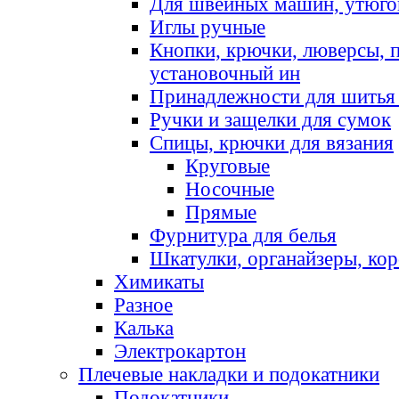
Для швейных машин, утюго
Иглы ручные
Кнопки, крючки, люверсы, 
установочный ин
Принадлежности для шитья 
Ручки и защелки для сумок
Спицы, крючки для вязания
Круговые
Носочные
Прямые
Фурнитура для белья
Шкатулки, органайзеры, кор
Химикаты
Разное
Калька
Электрокартон
Плечевые накладки и подокатники
Подокатники