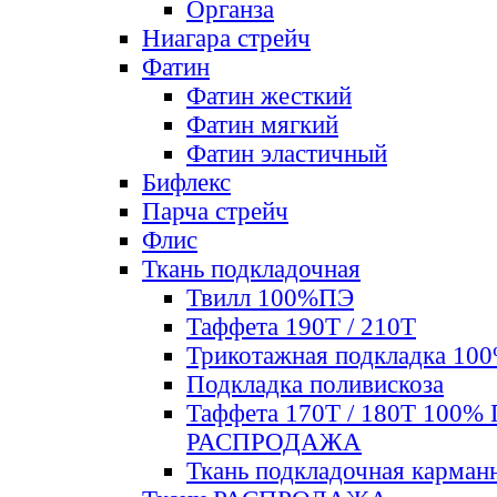
Органза
Ниагара стрейч
Фатин
Фатин жесткий
Фатин мягкий
Фатин элаcтичный
Бифлекс
Парча стрейч
Флис
Ткань подкладочная
Твилл 100%ПЭ
Таффета 190Т / 210Т
Трикотажная подкладка 10
Подкладка поливискоза
Таффета 170Т / 180Т 100%
РАСПРОДАЖА
Ткань подкладочная карман