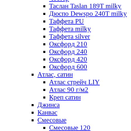
Таслан Taslan 189T milky
Дюспо Dewspo 240T milky
Таффета PU
Таффета milky
Таффета silver
Оксфорд 210
Оксфорд 240
Оксфорд 420
Оксфорд 600
Атлас, сатин
Атлас стрейч LIY
Атлас 90 г/м2
Креп сатин
Джинса
Канвас
Смесовые
Смесовые 120