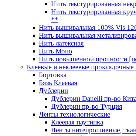
Нить текстурированная нек
Нить текстурированная круч
**
Нить вышивальная 100% Vis 120
Нить вышивальная метализиров
Нить латексная
Нить Моно
Нить повышенной прочности [под
Клеевые и неклеевые прокладочные
Бортовка
Бязь Клеевая
Дублерин
Дублерин Danelli пр-во Кит
Дублерин пр-во Турция
Ленты технологические
Клеевая паутинка
Ленты нитепрошивные, ткан