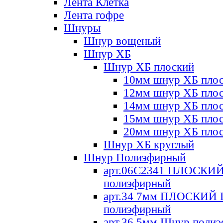
Лента Клетка
Лента гофре
Шнуры
Шнур вощеный
Шнур ХБ
Шнур ХБ плоский
10мм шнур ХБ пло
12мм шнур ХБ пло
14мм шнур ХБ пло
15мм шнур ХБ пло
20мм шнур ХБ пло
Шнур ХБ круглый
Шнур Полиэфирный
арт.06С2341 ПЛОСКИ
полиэфирный
арт.34 7мм ПЛОСКИЙ
полиэфирный
арт.36 5мм Шнур поли