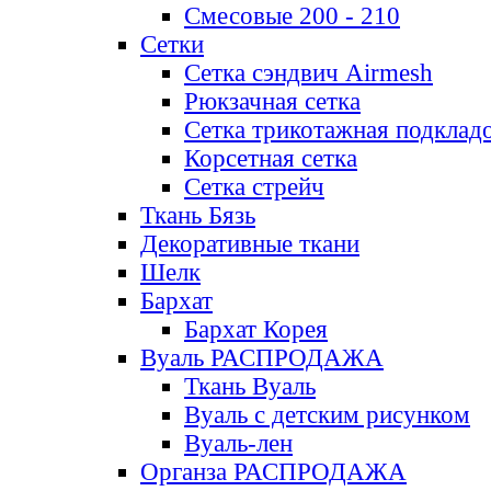
Смесовые 200 - 210
Сетки
Сетка сэндвич Airmesh
Рюкзачная сетка
Сетка трикотажная подклад
Корсетная сетка
Сетка стрейч
Ткань Бязь
Декоративные ткани
Шелк
Бархат
Бархат Корея
Вуаль РАСПРОДАЖА
Ткань Вуаль
Вуаль с детским рисунком
Вуаль-лен
Органза РАСПРОДАЖА