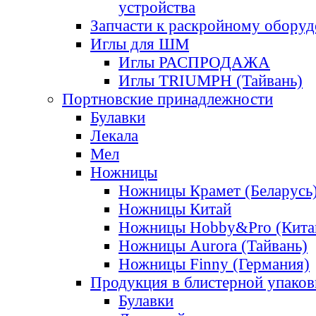
устройства
Запчасти к раскройному обору
Иглы для ШМ
Иглы РАСПРОДАЖА
Иглы TRIUMPH (Тайвань)
Портновские принадлежности
Булавки
Лекала
Мел
Ножницы
Ножницы Крамет (Беларусь
Ножницы Китай
Ножницы Hobby&Pro (Кита
Ножницы Aurora (Тайвань)
Ножницы Finny (Германия)
Продукция в блистерной упаков
Булавки