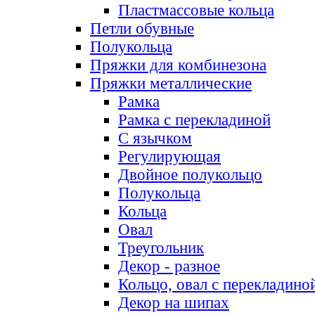
Пластмассовые кольца
Петли обувные
Полукольца
Пряжки для комбинезона
Пряжки металлические
Рамка
Рамка с перекладиной
С язычком
Регулирующая
Двойное полукольцо
Полукольца
Кольца
Овал
Треугольник
Декор - разное
Кольцо, овал с перекладино
Декор на шипах