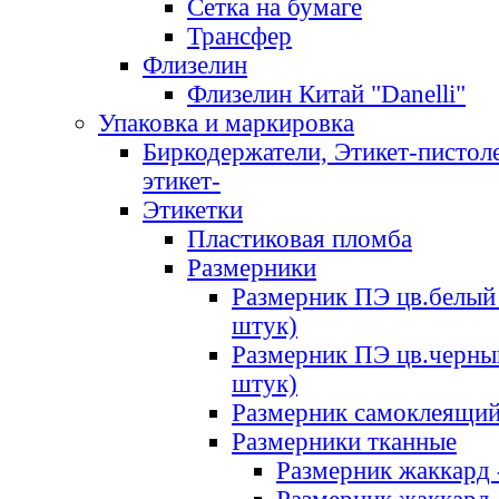
Сетка на бумаге
Трансфер
Флизелин
Флизелин Китай "Danelli"
Упаковка и маркировка
Биркодержатели, Этикет-пистоле
этикет-
Этикетки
Пластиковая пломба
Размерники
Размерник ПЭ цв.белый 
штук)
Размерник ПЭ цв.черны
штук)
Размерник самоклеящи
Размерники тканные
Размерник жаккард 