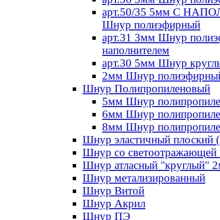
арт.50/35 5мм С НА
Шнур полиэфирный
арт.31 3мм Шнур полиэ
наполнителем
арт.30 5мм Шнур кругл
2мм Шнур полиэфирны
Шнур Полипропиленовый
5мм Шнур полипропил
6мм Шнур полипропил
8мм Шнур полипропил
Шнур эластичный плоский 
Шнур со светоотражающей
Шнур атласный "круглый" 
Шнур метализированный
Шнур Витой
Шнур Акрил
Шнур ПЭ