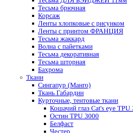
Тесьма ДЛЯ БЭЙДЖЕЙ 11мм
Тесьма брючная
Корсаж
Ленты хлопковые с рисунком
Ленты с принтом ФРАНЦИЯ
Тесьма жаккард
Волна с пайетками
Тесьма декоративная
Тесьма шторная
Бахрома
Ткани
Сингапур (Манго)
Ткань Габардин
Курточные, тентовые ткани
Кошачий глаз Cat's eye TPU
Остин TPU 3000
Белфаст
Честер