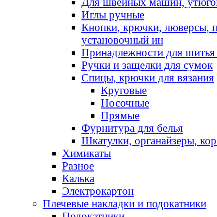
Для швейных машин, утюго
Иглы ручные
Кнопки, крючки, люверсы, 
установочный ин
Принадлежности для шитья 
Ручки и защелки для сумок
Спицы, крючки для вязания
Круговые
Носочные
Прямые
Фурнитура для белья
Шкатулки, органайзеры, кор
Химикаты
Разное
Калька
Электрокартон
Плечевые накладки и подокатники
Подокатники