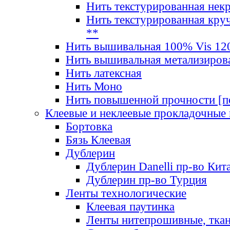
Нить текстурированная нек
Нить текстурированная круч
**
Нить вышивальная 100% Vis 120
Нить вышивальная метализиров
Нить латексная
Нить Моно
Нить повышенной прочности [под
Клеевые и неклеевые прокладочные
Бортовка
Бязь Клеевая
Дублерин
Дублерин Danelli пр-во Кит
Дублерин пр-во Турция
Ленты технологические
Клеевая паутинка
Ленты нитепрошивные, ткан