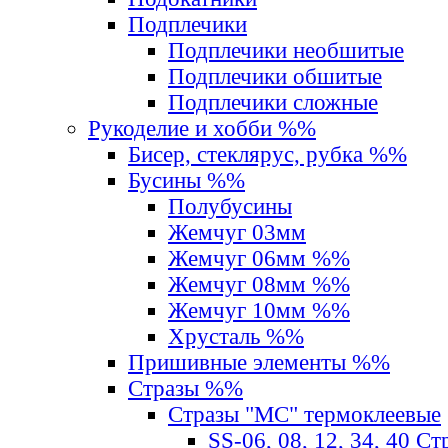
Подплечики
Подплечики необшитые
Подплечики обшитые
Подплечики сложные
Рукоделие и хобби %%
Бисер, стеклярус, рубка %%
Бусины %%
Полубусины
Жемчуг 03мм
Жемчуг 06мм %%
Жемчуг 08мм %%
Жемчуг 10мм %%
Хрусталь %%
Пришивные элементы %%
Стразы %%
Стразы "MС" термоклеевые
SS-06, 08, 12, 34, 40 С