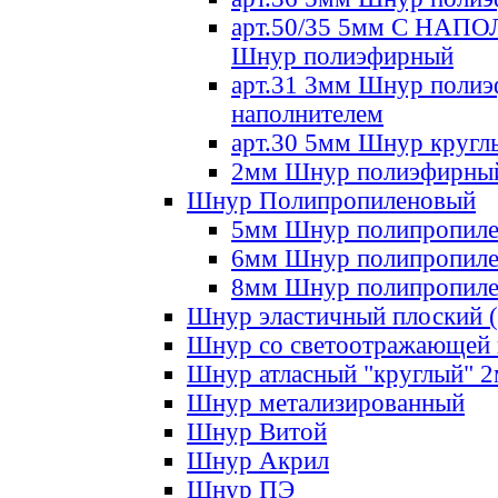
арт.50/35 5мм С НА
Шнур полиэфирный
арт.31 3мм Шнур полиэ
наполнителем
арт.30 5мм Шнур кругл
2мм Шнур полиэфирны
Шнур Полипропиленовый
5мм Шнур полипропил
6мм Шнур полипропил
8мм Шнур полипропил
Шнур эластичный плоский 
Шнур со светоотражающей
Шнур атласный "круглый" 
Шнур метализированный
Шнур Витой
Шнур Акрил
Шнур ПЭ