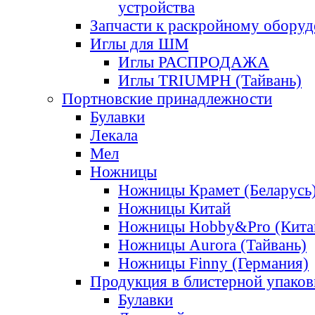
устройства
Запчасти к раскройному обору
Иглы для ШМ
Иглы РАСПРОДАЖА
Иглы TRIUMPH (Тайвань)
Портновские принадлежности
Булавки
Лекала
Мел
Ножницы
Ножницы Крамет (Беларусь
Ножницы Китай
Ножницы Hobby&Pro (Кита
Ножницы Aurora (Тайвань)
Ножницы Finny (Германия)
Продукция в блистерной упаков
Булавки