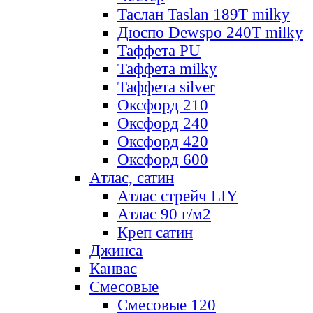
Таслан Taslan 189T milky
Дюспо Dewspo 240T milky
Таффета PU
Таффета milky
Таффета silver
Оксфорд 210
Оксфорд 240
Оксфорд 420
Оксфорд 600
Атлас, сатин
Атлас стрейч LIY
Атлас 90 г/м2
Креп сатин
Джинса
Канвас
Смесовые
Смесовые 120