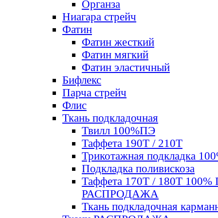
Органза
Ниагара стрейч
Фатин
Фатин жесткий
Фатин мягкий
Фатин элаcтичный
Бифлекс
Парча стрейч
Флис
Ткань подкладочная
Твилл 100%ПЭ
Таффета 190Т / 210Т
Трикотажная подкладка 10
Подкладка поливискоза
Таффета 170Т / 180Т 100%
РАСПРОДАЖА
Ткань подкладочная карман