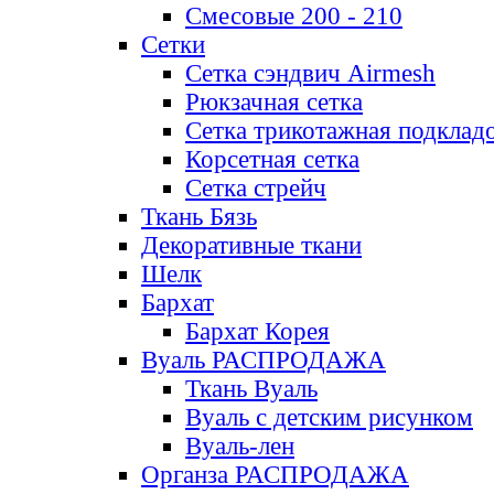
Смесовые 200 - 210
Сетки
Сетка сэндвич Airmesh
Рюкзачная сетка
Сетка трикотажная подклад
Корсетная сетка
Сетка стрейч
Ткань Бязь
Декоративные ткани
Шелк
Бархат
Бархат Корея
Вуаль РАСПРОДАЖА
Ткань Вуаль
Вуаль с детским рисунком
Вуаль-лен
Органза РАСПРОДАЖА