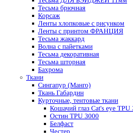
Тесьма ДЛЯ БЭЙДЖЕЙ 11мм
Тесьма брючная
Корсаж
Ленты хлопковые с рисунком
Ленты с принтом ФРАНЦИЯ
Тесьма жаккард
Волна с пайетками
Тесьма декоративная
Тесьма шторная
Бахрома
Ткани
Сингапур (Манго)
Ткань Габардин
Курточные, тентовые ткани
Кошачий глаз Cat's eye TPU
Остин TPU 3000
Белфаст
Честер