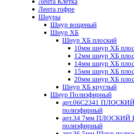
Лента Клетка
Лента гофре
Шнуры
Шнур вощеный
Шнур ХБ
Шнур ХБ плоский
10мм шнур ХБ пло
12мм шнур ХБ пло
14мм шнур ХБ пло
15мм шнур ХБ пло
20мм шнур ХБ пло
Шнур ХБ круглый
Шнур Полиэфирный
арт.06С2341 ПЛОСКИ
полиэфирный
арт.34 7мм ПЛОСКИЙ
полиэфирный
арт.36 5мм Шнур поли