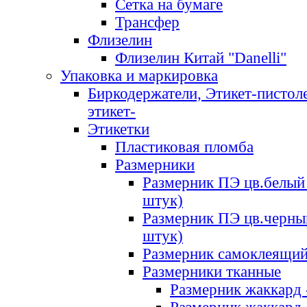
Сетка на бумаге
Трансфер
Флизелин
Флизелин Китай "Danelli"
Упаковка и маркировка
Биркодержатели, Этикет-пистоле
этикет-
Этикетки
Пластиковая пломба
Размерники
Размерник ПЭ цв.белый 
штук)
Размерник ПЭ цв.черны
штук)
Размерник самоклеящи
Размерники тканные
Размерник жаккард 