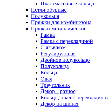
Пластмассовые кольца
Петли обувные
Полукольца
Пряжки для комбинезона
Пряжки металлические
Рамка
Рамка с перекладиной
С язычком
Регулирующая
Двойное полукольцо
Полукольца
Кольца
Овал
Треугольник
Декор - разное
Кольцо, овал с перекладино
Декор на шипах