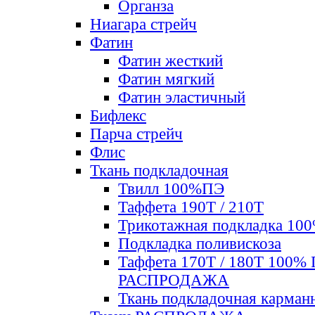
Органза
Ниагара стрейч
Фатин
Фатин жесткий
Фатин мягкий
Фатин элаcтичный
Бифлекс
Парча стрейч
Флис
Ткань подкладочная
Твилл 100%ПЭ
Таффета 190Т / 210Т
Трикотажная подкладка 10
Подкладка поливискоза
Таффета 170Т / 180Т 100%
РАСПРОДАЖА
Ткань подкладочная карман