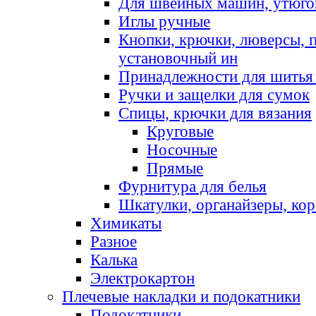
Для швейных машин, утюго
Иглы ручные
Кнопки, крючки, люверсы, 
установочный ин
Принадлежности для шитья 
Ручки и защелки для сумок
Спицы, крючки для вязания
Круговые
Носочные
Прямые
Фурнитура для белья
Шкатулки, органайзеры, кор
Химикаты
Разное
Калька
Электрокартон
Плечевые накладки и подокатники
Подокатники