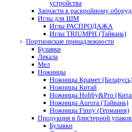
устройства
Запчасти к раскройному обору
Иглы для ШМ
Иглы РАСПРОДАЖА
Иглы TRIUMPH (Тайвань)
Портновские принадлежности
Булавки
Лекала
Мел
Ножницы
Ножницы Крамет (Беларусь
Ножницы Китай
Ножницы Hobby&Pro (Кита
Ножницы Aurora (Тайвань)
Ножницы Finny (Германия)
Продукция в блистерной упаков
Булавки