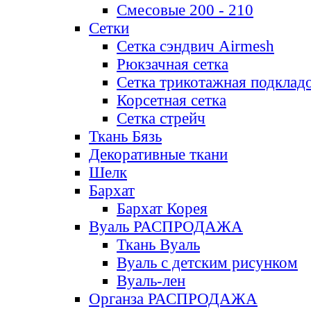
Смесовые 200 - 210
Сетки
Сетка сэндвич Airmesh
Рюкзачная сетка
Сетка трикотажная подклад
Корсетная сетка
Сетка стрейч
Ткань Бязь
Декоративные ткани
Шелк
Бархат
Бархат Корея
Вуаль РАСПРОДАЖА
Ткань Вуаль
Вуаль с детским рисунком
Вуаль-лен
Органза РАСПРОДАЖА