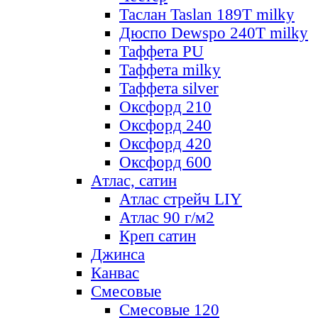
Таслан Taslan 189T milky
Дюспо Dewspo 240T milky
Таффета PU
Таффета milky
Таффета silver
Оксфорд 210
Оксфорд 240
Оксфорд 420
Оксфорд 600
Атлас, сатин
Атлас стрейч LIY
Атлас 90 г/м2
Креп сатин
Джинса
Канвас
Смесовые
Смесовые 120