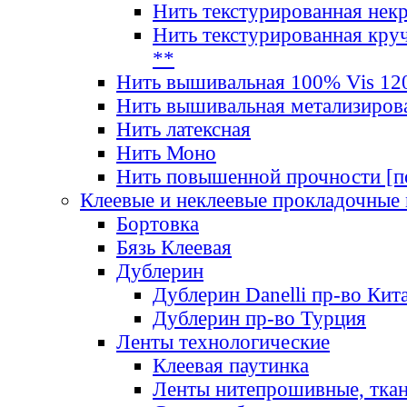
Нить текстурированная нек
Нить текстурированная круч
**
Нить вышивальная 100% Vis 120
Нить вышивальная метализиров
Нить латексная
Нить Моно
Нить повышенной прочности [под
Клеевые и неклеевые прокладочные
Бортовка
Бязь Клеевая
Дублерин
Дублерин Danelli пр-во Кит
Дублерин пр-во Турция
Ленты технологические
Клеевая паутинка
Ленты нитепрошивные, ткан