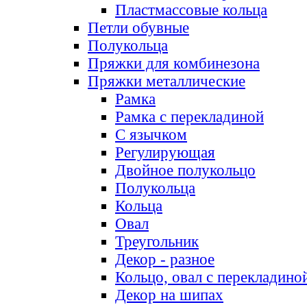
Пластмассовые кольца
Петли обувные
Полукольца
Пряжки для комбинезона
Пряжки металлические
Рамка
Рамка с перекладиной
С язычком
Регулирующая
Двойное полукольцо
Полукольца
Кольца
Овал
Треугольник
Декор - разное
Кольцо, овал с перекладино
Декор на шипах