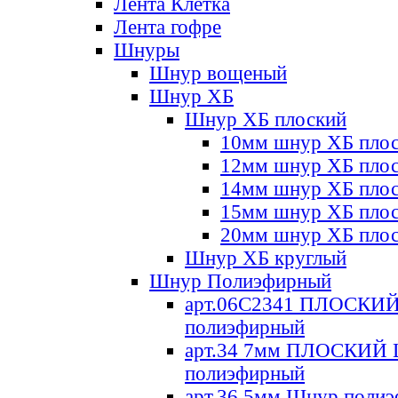
Лента Клетка
Лента гофре
Шнуры
Шнур вощеный
Шнур ХБ
Шнур ХБ плоский
10мм шнур ХБ пло
12мм шнур ХБ пло
14мм шнур ХБ пло
15мм шнур ХБ пло
20мм шнур ХБ пло
Шнур ХБ круглый
Шнур Полиэфирный
арт.06С2341 ПЛОСКИ
полиэфирный
арт.34 7мм ПЛОСКИЙ
полиэфирный
арт.36 5мм Шнур поли