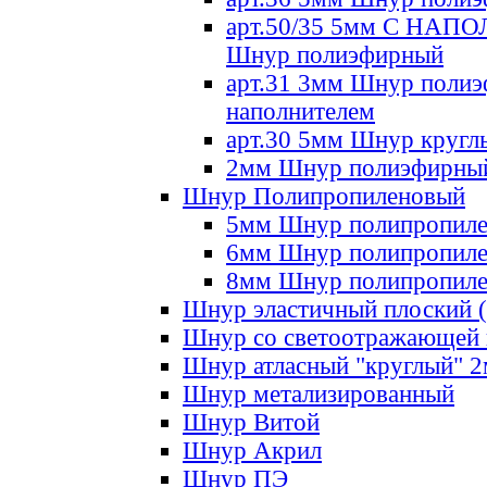
арт.50/35 5мм С НА
Шнур полиэфирный
арт.31 3мм Шнур полиэ
наполнителем
арт.30 5мм Шнур кругл
2мм Шнур полиэфирны
Шнур Полипропиленовый
5мм Шнур полипропил
6мм Шнур полипропил
8мм Шнур полипропил
Шнур эластичный плоский 
Шнур со светоотражающей
Шнур атласный "круглый" 
Шнур метализированный
Шнур Витой
Шнур Акрил
Шнур ПЭ