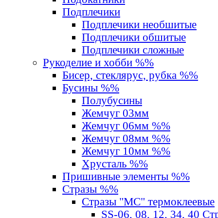
Подплечики
Подплечики необшитые
Подплечики обшитые
Подплечики сложные
Рукоделие и хобби %%
Бисер, стеклярус, рубка %%
Бусины %%
Полубусины
Жемчуг 03мм
Жемчуг 06мм %%
Жемчуг 08мм %%
Жемчуг 10мм %%
Хрусталь %%
Пришивные элементы %%
Стразы %%
Стразы "MС" термоклеевые
SS-06, 08, 12, 34, 40 С