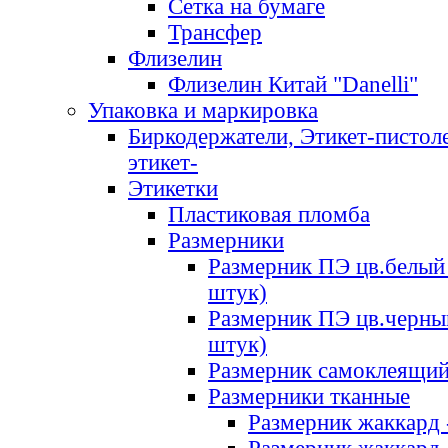
Сетка на бумаге
Трансфер
Флизелин
Флизелин Китай "Danelli"
Упаковка и маркировка
Биркодержатели, Этикет-пистоле
этикет-
Этикетки
Пластиковая пломба
Размерники
Размерник ПЭ цв.белый 
штук)
Размерник ПЭ цв.черны
штук)
Размерник самоклеящи
Размерники тканные
Размерник жаккард 