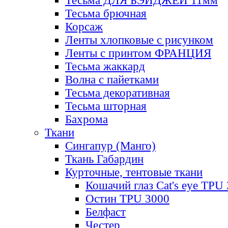
Тесьма ДЛЯ БЭЙДЖЕЙ 11мм
Тесьма брючная
Корсаж
Ленты хлопковые с рисунком
Ленты с принтом ФРАНЦИЯ
Тесьма жаккард
Волна с пайетками
Тесьма декоративная
Тесьма шторная
Бахрома
Ткани
Сингапур (Манго)
Ткань Габардин
Курточные, тентовые ткани
Кошачий глаз Cat's eye TPU
Остин TPU 3000
Белфаст
Честер