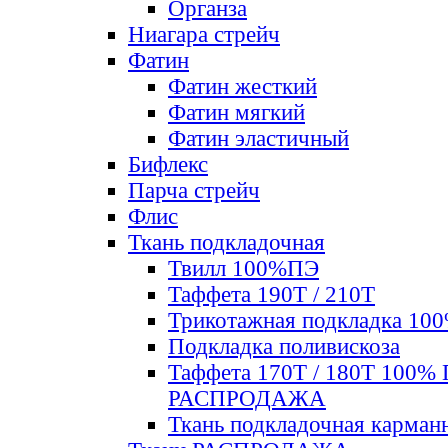
Органза
Ниагара стрейч
Фатин
Фатин жесткий
Фатин мягкий
Фатин элаcтичный
Бифлекс
Парча стрейч
Флис
Ткань подкладочная
Твилл 100%ПЭ
Таффета 190Т / 210Т
Трикотажная подкладка 10
Подкладка поливискоза
Таффета 170Т / 180Т 100%
РАСПРОДАЖА
Ткань подкладочная карман