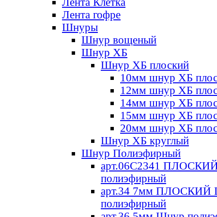
Лента Клетка
Лента гофре
Шнуры
Шнур вощеный
Шнур ХБ
Шнур ХБ плоский
10мм шнур ХБ пло
12мм шнур ХБ пло
14мм шнур ХБ пло
15мм шнур ХБ пло
20мм шнур ХБ пло
Шнур ХБ круглый
Шнур Полиэфирный
арт.06С2341 ПЛОСКИ
полиэфирный
арт.34 7мм ПЛОСКИЙ
полиэфирный
арт.36 5мм Шнур поли