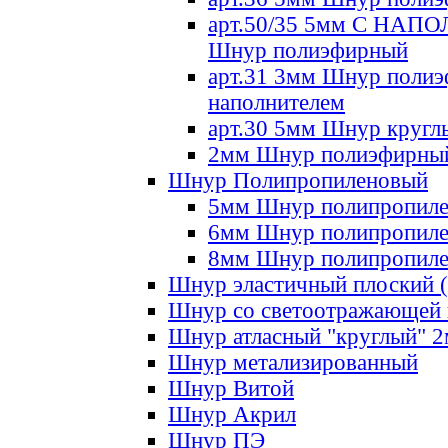
арт.50/35 5мм С НА
Шнур полиэфирный
арт.31 3мм Шнур полиэ
наполнителем
арт.30 5мм Шнур кругл
2мм Шнур полиэфирны
Шнур Полипропиленовый
5мм Шнур полипропил
6мм Шнур полипропил
8мм Шнур полипропил
Шнур эластичный плоский 
Шнур со светоотражающей
Шнур атласный "круглый" 
Шнур метализированный
Шнур Витой
Шнур Акрил
Шнур ПЭ