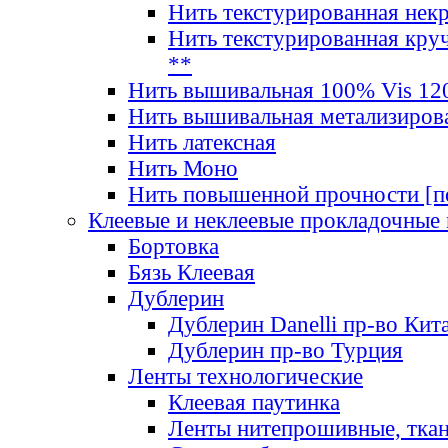
Нить текстурированная нек
Нить текстурированная круч
**
Нить вышивальная 100% Vis 120
Нить вышивальная метализиров
Нить латексная
Нить Моно
Нить повышенной прочности [под
Клеевые и неклеевые прокладочные
Бортовка
Бязь Клеевая
Дублерин
Дублерин Danelli пр-во Кит
Дублерин пр-во Турция
Ленты технологические
Клеевая паутинка
Ленты нитепрошивные, ткан