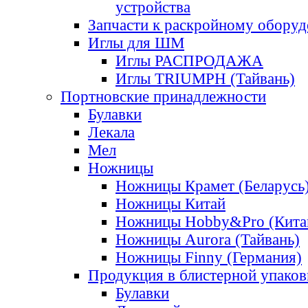
устройства
Запчасти к раскройному обору
Иглы для ШМ
Иглы РАСПРОДАЖА
Иглы TRIUMPH (Тайвань)
Портновские принадлежности
Булавки
Лекала
Мел
Ножницы
Ножницы Крамет (Беларусь
Ножницы Китай
Ножницы Hobby&Pro (Кита
Ножницы Aurora (Тайвань)
Ножницы Finny (Германия)
Продукция в блистерной упаков
Булавки