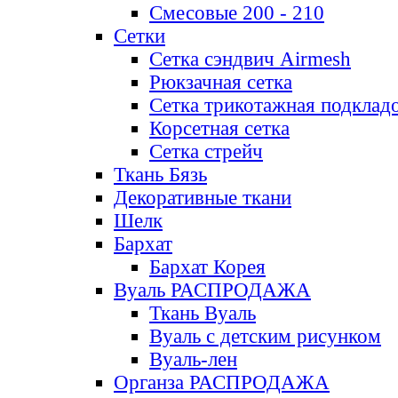
Смесовые 200 - 210
Сетки
Сетка сэндвич Airmesh
Рюкзачная сетка
Сетка трикотажная подклад
Корсетная сетка
Сетка стрейч
Ткань Бязь
Декоративные ткани
Шелк
Бархат
Бархат Корея
Вуаль РАСПРОДАЖА
Ткань Вуаль
Вуаль с детским рисунком
Вуаль-лен
Органза РАСПРОДАЖА