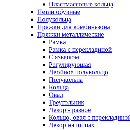
Пластмассовые кольца
Петли обувные
Полукольца
Пряжки для комбинезона
Пряжки металлические
Рамка
Рамка с перекладиной
С язычком
Регулирующая
Двойное полукольцо
Полукольца
Кольца
Овал
Треугольник
Декор - разное
Кольцо, овал с перекладино
Декор на шипах