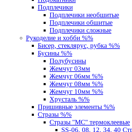
Подплечики
Подплечики необшитые
Подплечики обшитые
Подплечики сложные
Рукоделие и хобби %%
Бисер, стеклярус, рубка %%
Бусины %%
Полубусины
Жемчуг 03мм
Жемчуг 06мм %%
Жемчуг 08мм %%
Жемчуг 10мм %%
Хрусталь %%
Пришивные элементы %%
Стразы %%
Стразы "MС" термоклеевые
SS-06, 08, 12, 34, 40 С