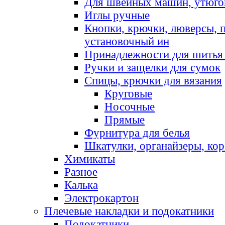
Для швейных машин, утюго
Иглы ручные
Кнопки, крючки, люверсы, 
установочный ин
Принадлежности для шитья 
Ручки и защелки для сумок
Спицы, крючки для вязания
Круговые
Носочные
Прямые
Фурнитура для белья
Шкатулки, органайзеры, кор
Химикаты
Разное
Калька
Электрокартон
Плечевые накладки и подокатники
Подокатники