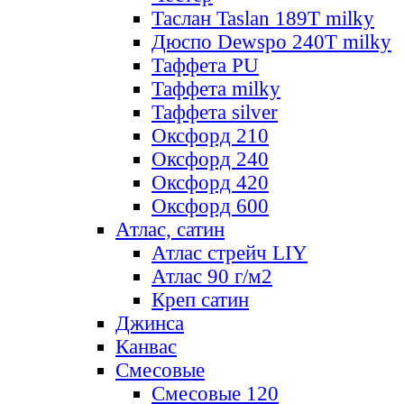
Таслан Taslan 189T milky
Дюспо Dewspo 240T milky
Таффета PU
Таффета milky
Таффета silver
Оксфорд 210
Оксфорд 240
Оксфорд 420
Оксфорд 600
Атлас, сатин
Атлас стрейч LIY
Атлас 90 г/м2
Креп сатин
Джинса
Канвас
Смесовые
Смесовые 120