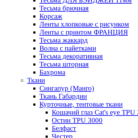
Тесьма ДЛЯ БЭЙДЖЕЙ 11мм
Тесьма брючная
Корсаж
Ленты хлопковые с рисунком
Ленты с принтом ФРАНЦИЯ
Тесьма жаккард
Волна с пайетками
Тесьма декоративная
Тесьма шторная
Бахрома
Ткани
Сингапур (Манго)
Ткань Габардин
Курточные, тентовые ткани
Кошачий глаз Cat's eye TPU
Остин TPU 3000
Белфаст
Честер