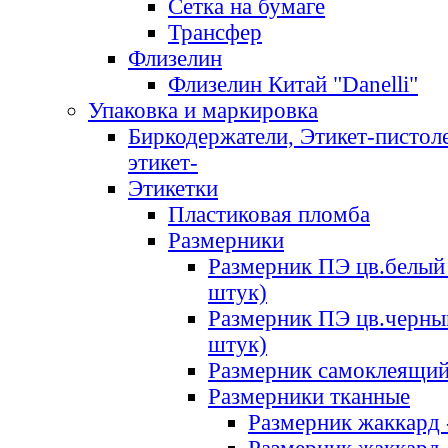
Сетка на бумаге
Трансфер
Флизелин
Флизелин Китай "Danelli"
Упаковка и маркировка
Биркодержатели, Этикет-пистоле
этикет-
Этикетки
Пластиковая пломба
Размерники
Размерник ПЭ цв.белый 
штук)
Размерник ПЭ цв.черны
штук)
Размерник самоклеящи
Размерники тканные
Размерник жаккард 