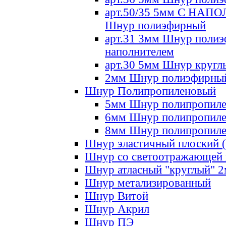
арт.50/35 5мм С НА
Шнур полиэфирный
арт.31 3мм Шнур полиэ
наполнителем
арт.30 5мм Шнур кругл
2мм Шнур полиэфирны
Шнур Полипропиленовый
5мм Шнур полипропил
6мм Шнур полипропил
8мм Шнур полипропил
Шнур эластичный плоский 
Шнур со светоотражающей
Шнур атласный "круглый" 
Шнур метализированный
Шнур Витой
Шнур Акрил
Шнур ПЭ