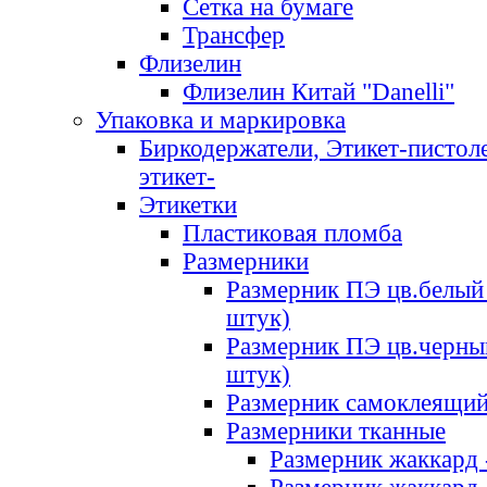
Сетка на бумаге
Трансфер
Флизелин
Флизелин Китай "Danelli"
Упаковка и маркировка
Биркодержатели, Этикет-пистоле
этикет-
Этикетки
Пластиковая пломба
Размерники
Размерник ПЭ цв.белый 
штук)
Размерник ПЭ цв.черны
штук)
Размерник самоклеящи
Размерники тканные
Размерник жаккард 