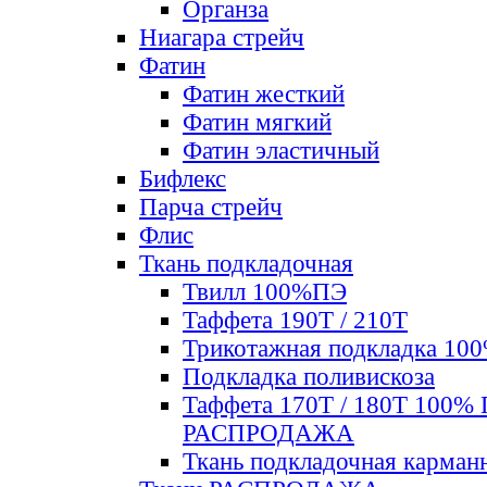
Органза
Ниагара стрейч
Фатин
Фатин жесткий
Фатин мягкий
Фатин элаcтичный
Бифлекс
Парча стрейч
Флис
Ткань подкладочная
Твилл 100%ПЭ
Таффета 190Т / 210Т
Трикотажная подкладка 10
Подкладка поливискоза
Таффета 170Т / 180Т 100%
РАСПРОДАЖА
Ткань подкладочная карман