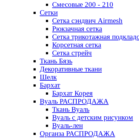
Смесовые 200 - 210
Сетки
Сетка сэндвич Airmesh
Рюкзачная сетка
Сетка трикотажная подклад
Корсетная сетка
Сетка стрейч
Ткань Бязь
Декоративные ткани
Шелк
Бархат
Бархат Корея
Вуаль РАСПРОДАЖА
Ткань Вуаль
Вуаль с детским рисунком
Вуаль-лен
Органза РАСПРОДАЖА