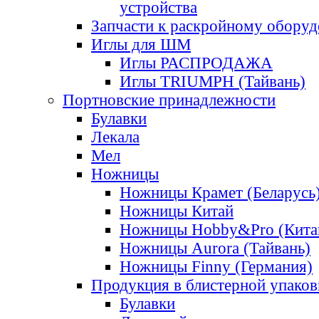
устройства
Запчасти к раскройному обору
Иглы для ШМ
Иглы РАСПРОДАЖА
Иглы TRIUMPH (Тайвань)
Портновские принадлежности
Булавки
Лекала
Мел
Ножницы
Ножницы Крамет (Беларусь
Ножницы Китай
Ножницы Hobby&Pro (Кита
Ножницы Aurora (Тайвань)
Ножницы Finny (Германия)
Продукция в блистерной упаков
Булавки