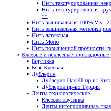
Нить текстурированная нек
Нить текстурированная круч
**
Нить вышивальная 100% Vis 120
Нить вышивальная метализиров
Нить латексная
Нить Моно
Нить повышенной прочности [под
Клеевые и неклеевые прокладочные
Бортовка
Бязь Клеевая
Дублерин
Дублерин Danelli пр-во Кит
Дублерин пр-во Турция
Ленты технологические
Клеевая паутинка
Ленты нитепрошивные, ткан