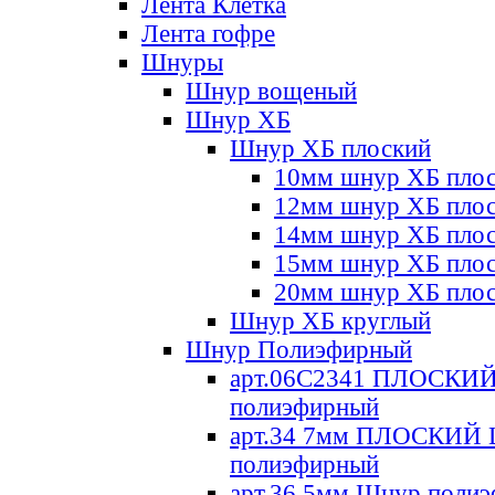
Лента Клетка
Лента гофре
Шнуры
Шнур вощеный
Шнур ХБ
Шнур ХБ плоский
10мм шнур ХБ пло
12мм шнур ХБ пло
14мм шнур ХБ пло
15мм шнур ХБ пло
20мм шнур ХБ пло
Шнур ХБ круглый
Шнур Полиэфирный
арт.06С2341 ПЛОСКИ
полиэфирный
арт.34 7мм ПЛОСКИЙ
полиэфирный
арт.36 5мм Шнур поли