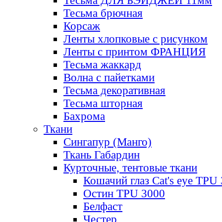
Тесьма ДЛЯ БЭЙДЖЕЙ 11мм
Тесьма брючная
Корсаж
Ленты хлопковые с рисунком
Ленты с принтом ФРАНЦИЯ
Тесьма жаккард
Волна с пайетками
Тесьма декоративная
Тесьма шторная
Бахрома
Ткани
Сингапур (Манго)
Ткань Габардин
Курточные, тентовые ткани
Кошачий глаз Cat's eye TPU
Остин TPU 3000
Белфаст
Честер