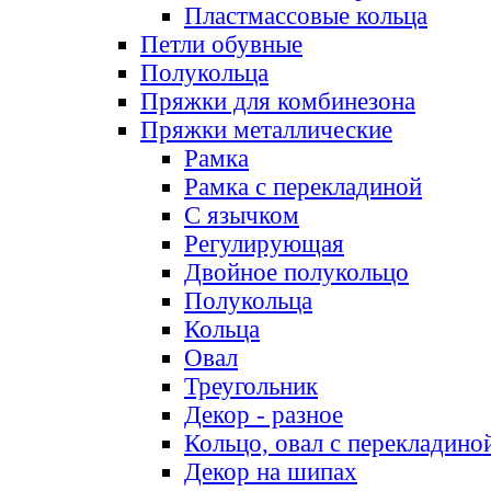
Пластмассовые кольца
Петли обувные
Полукольца
Пряжки для комбинезона
Пряжки металлические
Рамка
Рамка с перекладиной
С язычком
Регулирующая
Двойное полукольцо
Полукольца
Кольца
Овал
Треугольник
Декор - разное
Кольцо, овал с перекладино
Декор на шипах