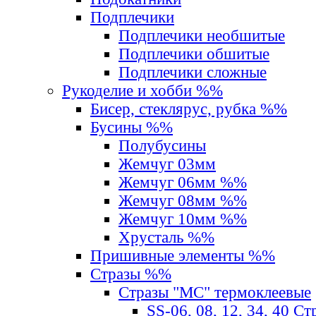
Подплечики
Подплечики необшитые
Подплечики обшитые
Подплечики сложные
Рукоделие и хобби %%
Бисер, стеклярус, рубка %%
Бусины %%
Полубусины
Жемчуг 03мм
Жемчуг 06мм %%
Жемчуг 08мм %%
Жемчуг 10мм %%
Хрусталь %%
Пришивные элементы %%
Стразы %%
Стразы "MС" термоклеевые
SS-06, 08, 12, 34, 40 С