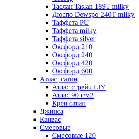
Таслан Taslan 189T milky
Дюспо Dewspo 240T milky
Таффета PU
Таффета milky
Таффета silver
Оксфорд 210
Оксфорд 240
Оксфорд 420
Оксфорд 600
Атлас, сатин
Атлас стрейч LIY
Атлас 90 г/м2
Креп сатин
Джинса
Канвас
Смесовые
Смесовые 120