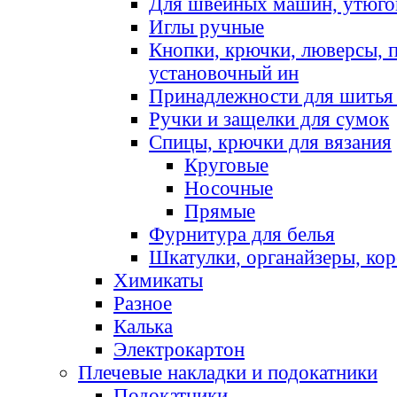
Для швейных машин, утюго
Иглы ручные
Кнопки, крючки, люверсы, 
установочный ин
Принадлежности для шитья 
Ручки и защелки для сумок
Спицы, крючки для вязания
Круговые
Носочные
Прямые
Фурнитура для белья
Шкатулки, органайзеры, кор
Химикаты
Разное
Калька
Электрокартон
Плечевые накладки и подокатники
Подокатники