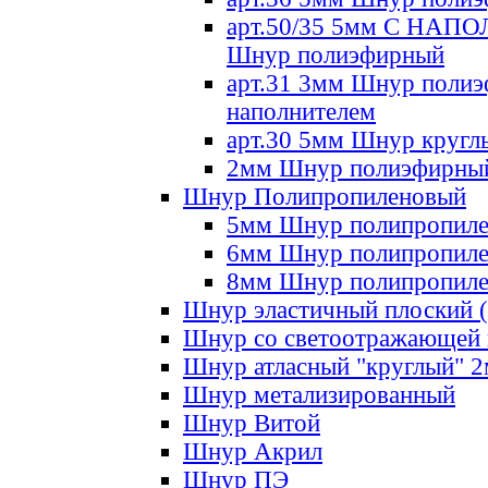
арт.50/35 5мм С НА
Шнур полиэфирный
арт.31 3мм Шнур полиэ
наполнителем
арт.30 5мм Шнур кругл
2мм Шнур полиэфирны
Шнур Полипропиленовый
5мм Шнур полипропил
6мм Шнур полипропил
8мм Шнур полипропил
Шнур эластичный плоский 
Шнур со светоотражающей
Шнур атласный "круглый" 
Шнур метализированный
Шнур Витой
Шнур Акрил
Шнур ПЭ