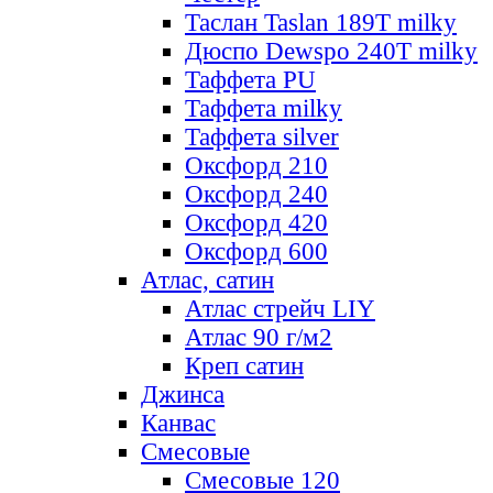
Таслан Taslan 189T milky
Дюспо Dewspo 240T milky
Таффета PU
Таффета milky
Таффета silver
Оксфорд 210
Оксфорд 240
Оксфорд 420
Оксфорд 600
Атлас, сатин
Атлас стрейч LIY
Атлас 90 г/м2
Креп сатин
Джинса
Канвас
Смесовые
Смесовые 120