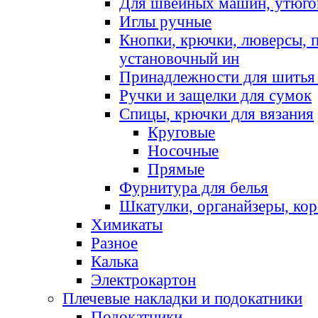
Для швейных машин, утюго
Иглы ручные
Кнопки, крючки, люверсы, 
установочный ин
Принадлежности для шитья 
Ручки и защелки для сумок
Спицы, крючки для вязания
Круговые
Носочные
Прямые
Фурнитура для белья
Шкатулки, органайзеры, кор
Химикаты
Разное
Калька
Электрокартон
Плечевые накладки и подокатники
Подокатники