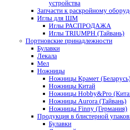
устройства
Запчасти к раскройному обору
Иглы для ШМ
Иглы РАСПРОДАЖА
Иглы TRIUMPH (Тайвань)
Портновские принадлежности
Булавки
Лекала
Мел
Ножницы
Ножницы Крамет (Беларусь
Ножницы Китай
Ножницы Hobby&Pro (Кита
Ножницы Aurora (Тайвань)
Ножницы Finny (Германия)
Продукция в блистерной упаков
Булавки