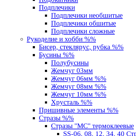
Подплечики
Подплечики необшитые
Подплечики обшитые
Подплечики сложные
Рукоделие и хобби %%
Бисер, стеклярус, рубка %%
Бусины %%
Полубусины
Жемчуг 03мм
Жемчуг 06мм %%
Жемчуг 08мм %%
Жемчуг 10мм %%
Хрусталь %%
Пришивные элементы %%
Стразы %%
Стразы "MС" термоклеевые
SS-06, 08, 12, 34, 40 С