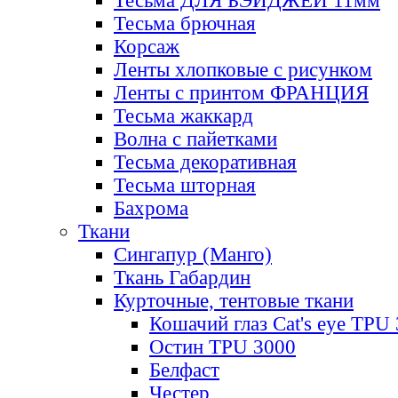
Тесьма ДЛЯ БЭЙДЖЕЙ 11мм
Тесьма брючная
Корсаж
Ленты хлопковые с рисунком
Ленты с принтом ФРАНЦИЯ
Тесьма жаккард
Волна с пайетками
Тесьма декоративная
Тесьма шторная
Бахрома
Ткани
Сингапур (Манго)
Ткань Габардин
Курточные, тентовые ткани
Кошачий глаз Cat's eye TPU
Остин TPU 3000
Белфаст
Честер