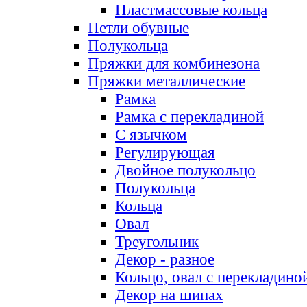
Пластмассовые кольца
Петли обувные
Полукольца
Пряжки для комбинезона
Пряжки металлические
Рамка
Рамка с перекладиной
С язычком
Регулирующая
Двойное полукольцо
Полукольца
Кольца
Овал
Треугольник
Декор - разное
Кольцо, овал с перекладино
Декор на шипах