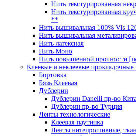
Нить текстурированная нек
Нить текстурированная круч
**
Нить вышивальная 100% Vis 120
Нить вышивальная метализиров
Нить латексная
Нить Моно
Нить повышенной прочности [под
Клеевые и неклеевые прокладочные
Бортовка
Бязь Клеевая
Дублерин
Дублерин Danelli пр-во Кит
Дублерин пр-во Турция
Ленты технологические
Клеевая паутинка
Ленты нитепрошивные, ткан