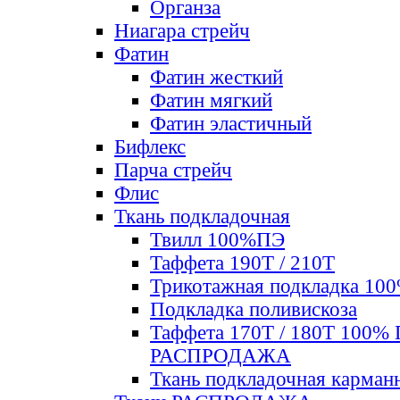
Органза
Ниагара стрейч
Фатин
Фатин жесткий
Фатин мягкий
Фатин элаcтичный
Бифлекс
Парча стрейч
Флис
Ткань подкладочная
Твилл 100%ПЭ
Таффета 190Т / 210Т
Трикотажная подкладка 10
Подкладка поливискоза
Таффета 170Т / 180Т 100%
РАСПРОДАЖА
Ткань подкладочная карман