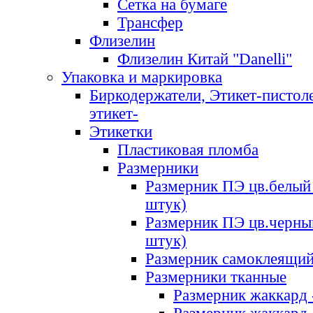
Сетка на бумаге
Трансфер
Флизелин
Флизелин Китай "Danelli"
Упаковка и маркировка
Биркодержатели, Этикет-пистоле
этикет-
Этикетки
Пластиковая пломба
Размерники
Размерник ПЭ цв.белый 
штук)
Размерник ПЭ цв.черны
штук)
Размерник самоклеящи
Размерники тканные
Размерник жаккард 