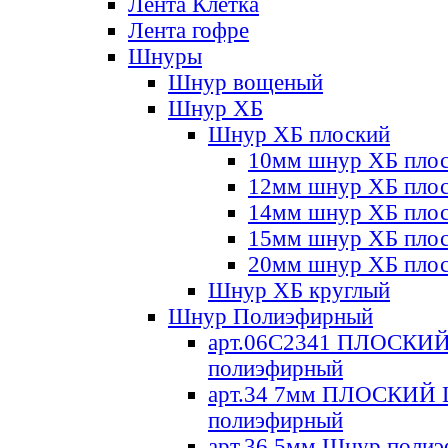
Лента Клетка
Лента гофре
Шнуры
Шнур вощеный
Шнур ХБ
Шнур ХБ плоский
10мм шнур ХБ пло
12мм шнур ХБ пло
14мм шнур ХБ пло
15мм шнур ХБ пло
20мм шнур ХБ пло
Шнур ХБ круглый
Шнур Полиэфирный
арт.06С2341 ПЛОСКИ
полиэфирный
арт.34 7мм ПЛОСКИЙ
полиэфирный
арт.36 5мм Шнур поли