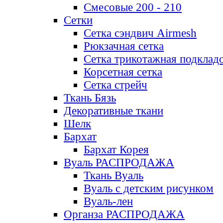
Смесовые 200 - 210
Сетки
Сетка сэндвич Airmesh
Рюкзачная сетка
Сетка трикотажная подклад
Корсетная сетка
Сетка стрейч
Ткань Бязь
Декоративные ткани
Шелк
Бархат
Бархат Корея
Вуаль РАСПРОДАЖА
Ткань Вуаль
Вуаль с детским рисунком
Вуаль-лен
Органза РАСПРОДАЖА