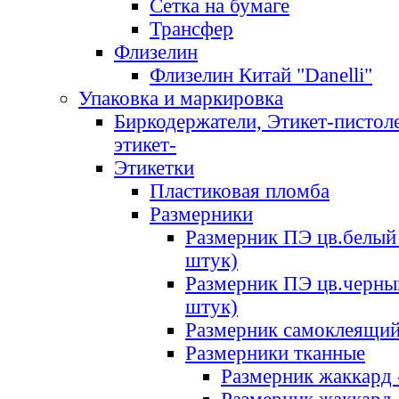
Сетка на бумаге
Трансфер
Флизелин
Флизелин Китай "Danelli"
Упаковка и маркировка
Биркодержатели, Этикет-пистоле
этикет-
Этикетки
Пластиковая пломба
Размерники
Размерник ПЭ цв.белый 
штук)
Размерник ПЭ цв.черны
штук)
Размерник самоклеящи
Размерники тканные
Размерник жаккард 