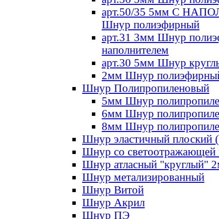
арт.50/35 5мм С НА
Шнур полиэфирный
арт.31 3мм Шнур полиэ
наполнителем
арт.30 5мм Шнур кругл
2мм Шнур полиэфирны
Шнур Полипропиленовый
5мм Шнур полипропил
6мм Шнур полипропил
8мм Шнур полипропил
Шнур эластичный плоский 
Шнур со светоотражающей
Шнур атласный "круглый" 
Шнур метализированный
Шнур Витой
Шнур Акрил
Шнур ПЭ