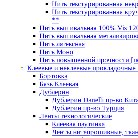
Нить текстурированная нек
Нить текстурированная круч
**
Нить вышивальная 100% Vis 120
Нить вышивальная метализиров
Нить латексная
Нить Моно
Нить повышенной прочности [под
Клеевые и неклеевые прокладочные
Бортовка
Бязь Клеевая
Дублерин
Дублерин Danelli пр-во Кит
Дублерин пр-во Турция
Ленты технологические
Клеевая паутинка
Ленты нитепрошивные, ткан