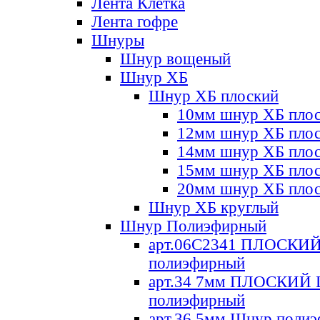
Лента Клетка
Лента гофре
Шнуры
Шнур вощеный
Шнур ХБ
Шнур ХБ плоский
10мм шнур ХБ пло
12мм шнур ХБ пло
14мм шнур ХБ пло
15мм шнур ХБ пло
20мм шнур ХБ пло
Шнур ХБ круглый
Шнур Полиэфирный
арт.06С2341 ПЛОСКИ
полиэфирный
арт.34 7мм ПЛОСКИЙ
полиэфирный
арт.36 5мм Шнур поли