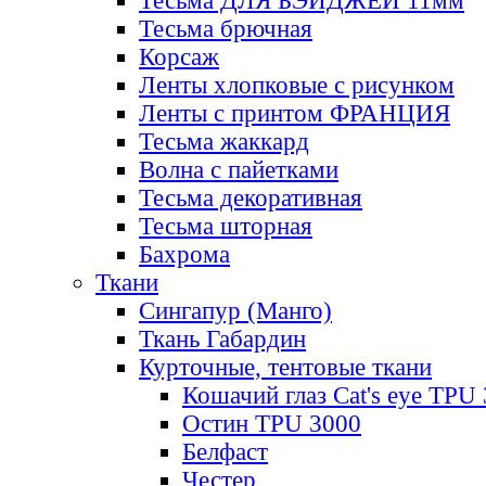
Тесьма ДЛЯ БЭЙДЖЕЙ 11мм
Тесьма брючная
Корсаж
Ленты хлопковые с рисунком
Ленты с принтом ФРАНЦИЯ
Тесьма жаккард
Волна с пайетками
Тесьма декоративная
Тесьма шторная
Бахрома
Ткани
Сингапур (Манго)
Ткань Габардин
Курточные, тентовые ткани
Кошачий глаз Cat's eye TPU
Остин TPU 3000
Белфаст
Честер