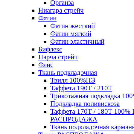
Органза
Ниагара стрейч
Фатин
Фатин жесткий
Фатин мягкий
Фатин элаcтичный
Бифлекс
Парча стрейч
Флис
Ткань подкладочная
Твилл 100%ПЭ
Таффета 190Т / 210Т
Трикотажная подкладка 10
Подкладка поливискоза
Таффета 170Т / 180Т 100%
РАСПРОДАЖА
Ткань подкладочная карман