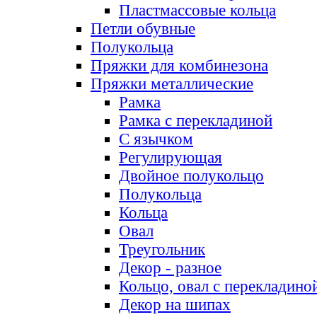
Пластмассовые кольца
Петли обувные
Полукольца
Пряжки для комбинезона
Пряжки металлические
Рамка
Рамка с перекладиной
С язычком
Регулирующая
Двойное полукольцо
Полукольца
Кольца
Овал
Треугольник
Декор - разное
Кольцо, овал с перекладино
Декор на шипах