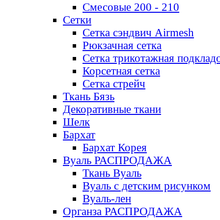
Смесовые 200 - 210
Сетки
Сетка сэндвич Airmesh
Рюкзачная сетка
Сетка трикотажная подклад
Корсетная сетка
Сетка стрейч
Ткань Бязь
Декоративные ткани
Шелк
Бархат
Бархат Корея
Вуаль РАСПРОДАЖА
Ткань Вуаль
Вуаль с детским рисунком
Вуаль-лен
Органза РАСПРОДАЖА