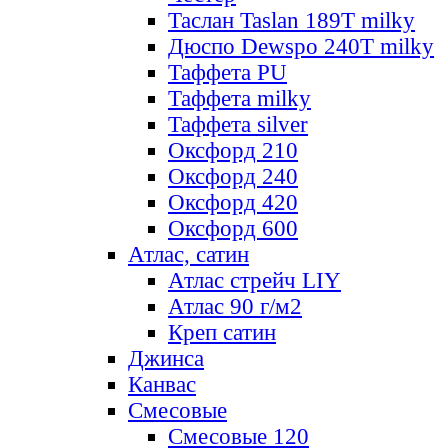
Таслан Taslan 189T milky
Дюспо Dewspo 240T milky
Таффета PU
Таффета milky
Таффета silver
Оксфорд 210
Оксфорд 240
Оксфорд 420
Оксфорд 600
Атлас, сатин
Атлас стрейч LIY
Атлас 90 г/м2
Креп сатин
Джинса
Канвас
Смесовые
Смесовые 120