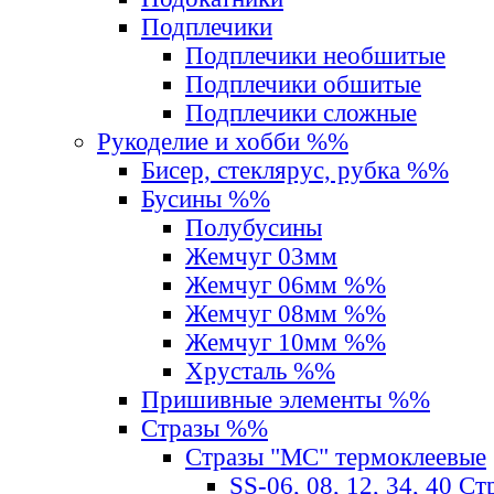
Подплечики
Подплечики необшитые
Подплечики обшитые
Подплечики сложные
Рукоделие и хобби %%
Бисер, стеклярус, рубка %%
Бусины %%
Полубусины
Жемчуг 03мм
Жемчуг 06мм %%
Жемчуг 08мм %%
Жемчуг 10мм %%
Хрусталь %%
Пришивные элементы %%
Стразы %%
Стразы "MС" термоклеевые
SS-06, 08, 12, 34, 40 С