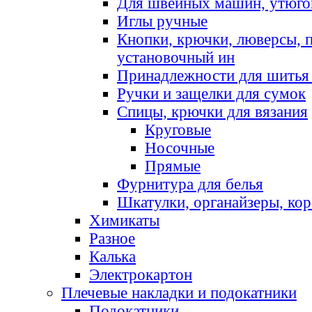
Для швейных машин, утюго
Иглы ручные
Кнопки, крючки, люверсы, 
установочный ин
Принадлежности для шитья 
Ручки и защелки для сумок
Спицы, крючки для вязания
Круговые
Носочные
Прямые
Фурнитура для белья
Шкатулки, органайзеры, кор
Химикаты
Разное
Калька
Электрокартон
Плечевые накладки и подокатники
Подокатники