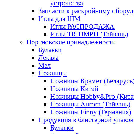
устройства
Запчасти к раскройному обору
Иглы для ШМ
Иглы РАСПРОДАЖА
Иглы TRIUMPH (Тайвань)
Портновские принадлежности
Булавки
Лекала
Мел
Ножницы
Ножницы Крамет (Беларусь
Ножницы Китай
Ножницы Hobby&Pro (Кита
Ножницы Aurora (Тайвань)
Ножницы Finny (Германия)
Продукция в блистерной упаков
Булавки