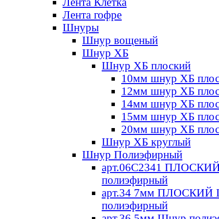
Лента Клетка
Лента гофре
Шнуры
Шнур вощеный
Шнур ХБ
Шнур ХБ плоский
10мм шнур ХБ пло
12мм шнур ХБ пло
14мм шнур ХБ пло
15мм шнур ХБ пло
20мм шнур ХБ пло
Шнур ХБ круглый
Шнур Полиэфирный
арт.06С2341 ПЛОСКИ
полиэфирный
арт.34 7мм ПЛОСКИЙ
полиэфирный
арт.36 5мм Шнур поли