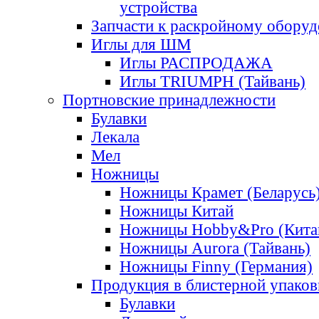
устройства
Запчасти к раскройному обору
Иглы для ШМ
Иглы РАСПРОДАЖА
Иглы TRIUMPH (Тайвань)
Портновские принадлежности
Булавки
Лекала
Мел
Ножницы
Ножницы Крамет (Беларусь
Ножницы Китай
Ножницы Hobby&Pro (Кита
Ножницы Aurora (Тайвань)
Ножницы Finny (Германия)
Продукция в блистерной упаков
Булавки