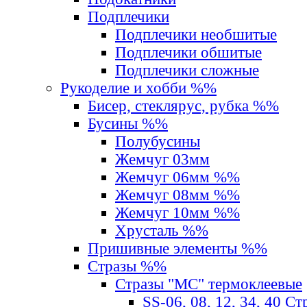
Подплечики
Подплечики необшитые
Подплечики обшитые
Подплечики сложные
Рукоделие и хобби %%
Бисер, стеклярус, рубка %%
Бусины %%
Полубусины
Жемчуг 03мм
Жемчуг 06мм %%
Жемчуг 08мм %%
Жемчуг 10мм %%
Хрусталь %%
Пришивные элементы %%
Стразы %%
Стразы "MС" термоклеевые
SS-06, 08, 12, 34, 40 С