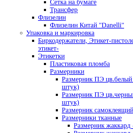
Сетка на бумаге
Трансфер
Флизелин
Флизелин Китай "Danelli"
Упаковка и маркировка
Биркодержатели, Этикет-пистоле
этикет-
Этикетки
Пластиковая пломба
Размерники
Размерник ПЭ цв.белый 
штук)
Размерник ПЭ цв.черны
штук)
Размерник самоклеящи
Размерники тканные
Размерник жаккард 