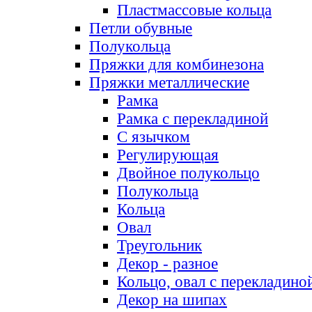
Пластмассовые кольца
Петли обувные
Полукольца
Пряжки для комбинезона
Пряжки металлические
Рамка
Рамка с перекладиной
С язычком
Регулирующая
Двойное полукольцо
Полукольца
Кольца
Овал
Треугольник
Декор - разное
Кольцо, овал с перекладино
Декор на шипах