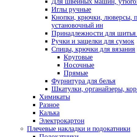
Для швейных машин, утюго
Иглы ручные
Кнопки, крючки, люверсы, 
установочный ин
Принадлежности для шитья 
Ручки и защелки для сумок
Спицы, крючки для вязания
Круговые
Носочные
Прямые
Фурнитура для белья
Шкатулки, органайзеры, кор
Химикаты
Разное
Калька
Электрокартон
Плечевые накладки и подокатники
Подокатники