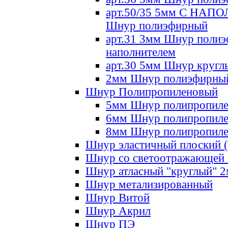
арт.50/35 5мм С НА
Шнур полиэфирный
арт.31 3мм Шнур полиэ
наполнителем
арт.30 5мм Шнур кругл
2мм Шнур полиэфирны
Шнур Полипропиленовый
5мм Шнур полипропил
6мм Шнур полипропил
8мм Шнур полипропил
Шнур эластичный плоский 
Шнур со светоотражающей
Шнур атласный "круглый" 
Шнур метализированный
Шнур Витой
Шнур Акрил
Шнур ПЭ