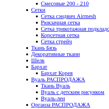
Смесовые 200 - 210
Сетки
Сетка сэндвич Airmesh
Рюкзачная сетка
Сетка трикотажная подклад
Корсетная сетка
Сетка стрейч
Ткань Бязь
Декоративные ткани
Шелк
Бархат
Бархат Корея
Вуаль РАСПРОДАЖА
Ткань Вуаль
Вуаль с детским рисунком
Вуаль-лен
Органза РАСПРОДАЖА