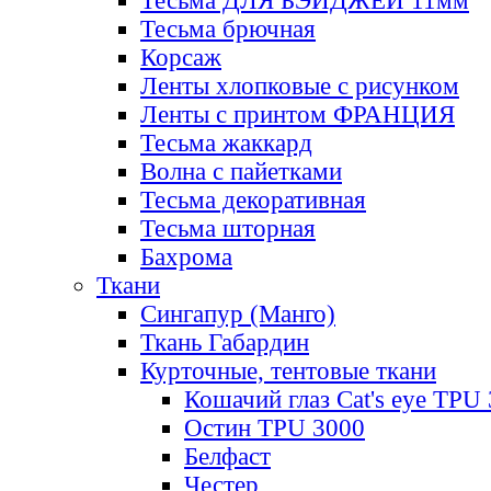
Тесьма ДЛЯ БЭЙДЖЕЙ 11мм
Тесьма брючная
Корсаж
Ленты хлопковые с рисунком
Ленты с принтом ФРАНЦИЯ
Тесьма жаккард
Волна с пайетками
Тесьма декоративная
Тесьма шторная
Бахрома
Ткани
Сингапур (Манго)
Ткань Габардин
Курточные, тентовые ткани
Кошачий глаз Cat's eye TPU
Остин TPU 3000
Белфаст
Честер