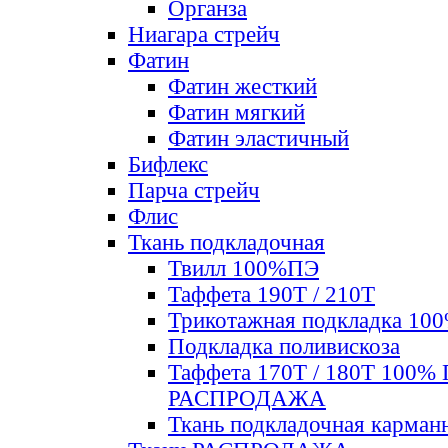
Органза
Ниагара стрейч
Фатин
Фатин жесткий
Фатин мягкий
Фатин элаcтичный
Бифлекс
Парча стрейч
Флис
Ткань подкладочная
Твилл 100%ПЭ
Таффета 190Т / 210Т
Трикотажная подкладка 10
Подкладка поливискоза
Таффета 170Т / 180Т 100%
РАСПРОДАЖА
Ткань подкладочная карман