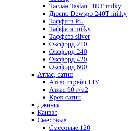
Таслан Taslan 189T milky
Дюспо Dewspo 240T milky
Таффета PU
Таффета milky
Таффета silver
Оксфорд 210
Оксфорд 240
Оксфорд 420
Оксфорд 600
Атлас, сатин
Атлас стрейч LIY
Атлас 90 г/м2
Креп сатин
Джинса
Канвас
Смесовые
Смесовые 120