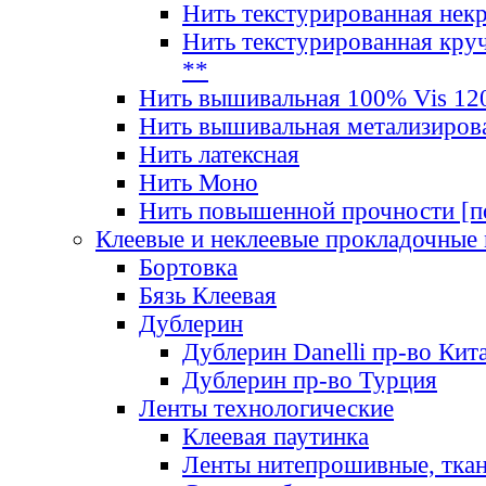
Нить текстурированная нек
Нить текстурированная круч
**
Нить вышивальная 100% Vis 120
Нить вышивальная метализиров
Нить латексная
Нить Моно
Нить повышенной прочности [под
Клеевые и неклеевые прокладочные
Бортовка
Бязь Клеевая
Дублерин
Дублерин Danelli пр-во Кит
Дублерин пр-во Турция
Ленты технологические
Клеевая паутинка
Ленты нитепрошивные, ткан