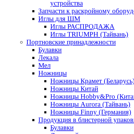
устройства
Запчасти к раскройному обору
Иглы для ШМ
Иглы РАСПРОДАЖА
Иглы TRIUMPH (Тайвань)
Портновские принадлежности
Булавки
Лекала
Мел
Ножницы
Ножницы Крамет (Беларусь
Ножницы Китай
Ножницы Hobby&Pro (Кита
Ножницы Aurora (Тайвань)
Ножницы Finny (Германия)
Продукция в блистерной упаков
Булавки