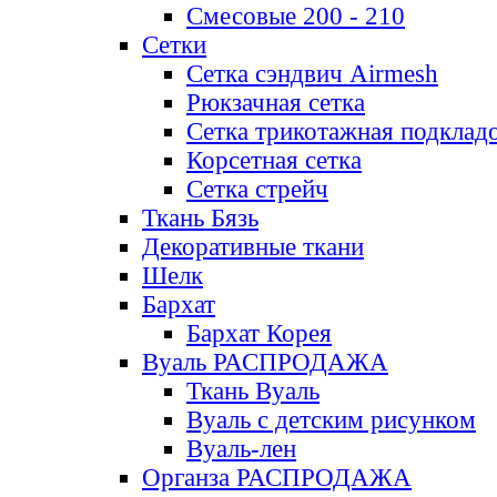
Смесовые 200 - 210
Сетки
Сетка сэндвич Airmesh
Рюкзачная сетка
Сетка трикотажная подклад
Корсетная сетка
Сетка стрейч
Ткань Бязь
Декоративные ткани
Шелк
Бархат
Бархат Корея
Вуаль РАСПРОДАЖА
Ткань Вуаль
Вуаль с детским рисунком
Вуаль-лен
Органза РАСПРОДАЖА