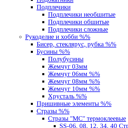
Подплечики
Подплечики необшитые
Подплечики обшитые
Подплечики сложные
Рукоделие и хобби %%
Бисер, стеклярус, рубка %%
Бусины %%
Полубусины
Жемчуг 03мм
Жемчуг 06мм %%
Жемчуг 08мм %%
Жемчуг 10мм %%
Хрусталь %%
Пришивные элементы %%
Стразы %%
Стразы "MС" термоклеевые
SS-06, 08, 12, 34, 40 С