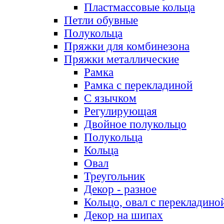
Пластмассовые кольца
Петли обувные
Полукольца
Пряжки для комбинезона
Пряжки металлические
Рамка
Рамка с перекладиной
С язычком
Регулирующая
Двойное полукольцо
Полукольца
Кольца
Овал
Треугольник
Декор - разное
Кольцо, овал с перекладино
Декор на шипах