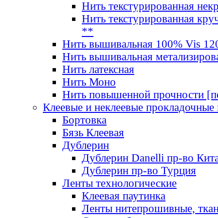
Нить текстурированная нек
Нить текстурированная круч
**
Нить вышивальная 100% Vis 120
Нить вышивальная метализиров
Нить латексная
Нить Моно
Нить повышенной прочности [под
Клеевые и неклеевые прокладочные
Бортовка
Бязь Клеевая
Дублерин
Дублерин Danelli пр-во Кит
Дублерин пр-во Турция
Ленты технологические
Клеевая паутинка
Ленты нитепрошивные, ткан