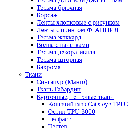
Тесьма ДЛЯ БЭЙДЖЕЙ 11мм
Тесьма брючная
Корсаж
Ленты хлопковые с рисунком
Ленты с принтом ФРАНЦИЯ
Тесьма жаккард
Волна с пайетками
Тесьма декоративная
Тесьма шторная
Бахрома
Ткани
Сингапур (Манго)
Ткань Габардин
Курточные, тентовые ткани
Кошачий глаз Cat's eye TPU
Остин TPU 3000
Белфаст
Честер