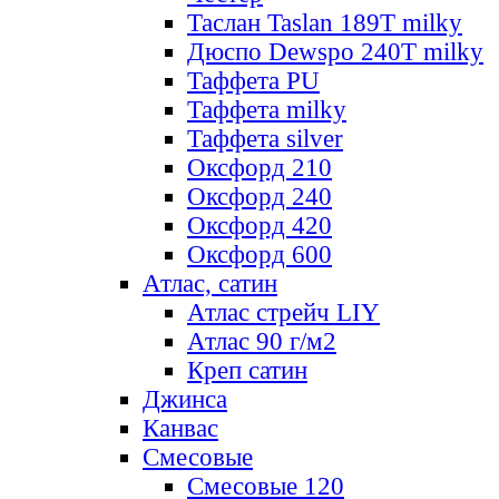
Таслан Taslan 189T milky
Дюспо Dewspo 240T milky
Таффета PU
Таффета milky
Таффета silver
Оксфорд 210
Оксфорд 240
Оксфорд 420
Оксфорд 600
Атлас, сатин
Атлас стрейч LIY
Атлас 90 г/м2
Креп сатин
Джинса
Канвас
Смесовые
Смесовые 120