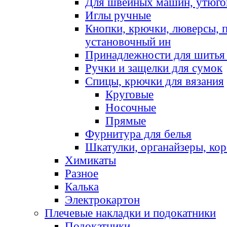
Для швейных машин, утюго
Иглы ручные
Кнопки, крючки, люверсы, 
установочный ин
Принадлежности для шитья 
Ручки и защелки для сумок
Спицы, крючки для вязания
Круговые
Носочные
Прямые
Фурнитура для белья
Шкатулки, органайзеры, кор
Химикаты
Разное
Калька
Электрокартон
Плечевые накладки и подокатники
Подокатники