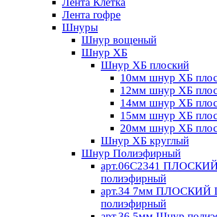
Лента Клетка
Лента гофре
Шнуры
Шнур вощеный
Шнур ХБ
Шнур ХБ плоский
10мм шнур ХБ пло
12мм шнур ХБ пло
14мм шнур ХБ пло
15мм шнур ХБ пло
20мм шнур ХБ пло
Шнур ХБ круглый
Шнур Полиэфирный
арт.06С2341 ПЛОСКИ
полиэфирный
арт.34 7мм ПЛОСКИЙ
полиэфирный
арт.36 5мм Шнур поли