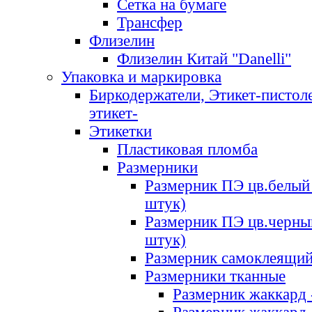
Сетка на бумаге
Трансфер
Флизелин
Флизелин Китай "Danelli"
Упаковка и маркировка
Биркодержатели, Этикет-пистоле
этикет-
Этикетки
Пластиковая пломба
Размерники
Размерник ПЭ цв.белый 
штук)
Размерник ПЭ цв.черны
штук)
Размерник самоклеящи
Размерники тканные
Размерник жаккард 