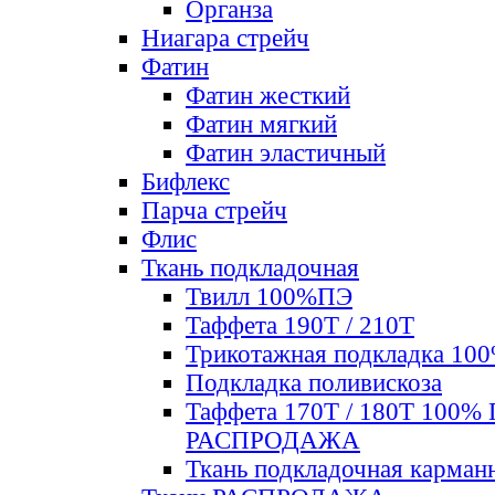
Органза
Ниагара стрейч
Фатин
Фатин жесткий
Фатин мягкий
Фатин элаcтичный
Бифлекс
Парча стрейч
Флис
Ткань подкладочная
Твилл 100%ПЭ
Таффета 190Т / 210Т
Трикотажная подкладка 10
Подкладка поливискоза
Таффета 170Т / 180Т 100%
РАСПРОДАЖА
Ткань подкладочная карман