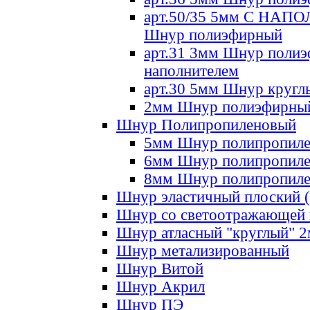
арт.50/35 5мм С НА
Шнур полиэфирный
арт.31 3мм Шнур полиэ
наполнителем
арт.30 5мм Шнур кругл
2мм Шнур полиэфирны
Шнур Полипропиленовый
5мм Шнур полипропил
6мм Шнур полипропил
8мм Шнур полипропил
Шнур эластичный плоский 
Шнур со светоотражающей
Шнур атласный "круглый" 
Шнур метализированный
Шнур Витой
Шнур Акрил
Шнур ПЭ