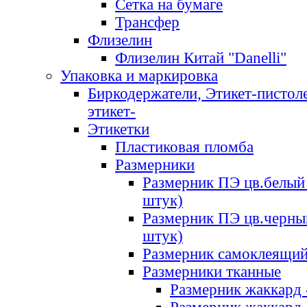
Сетка на бумаге
Трансфер
Флизелин
Флизелин Китай "Danelli"
Упаковка и маркировка
Биркодержатели, Этикет-пистоле
этикет-
Этикетки
Пластиковая пломба
Размерники
Размерник ПЭ цв.белый 
штук)
Размерник ПЭ цв.черны
штук)
Размерник самоклеящи
Размерники тканные
Размерник жаккард 