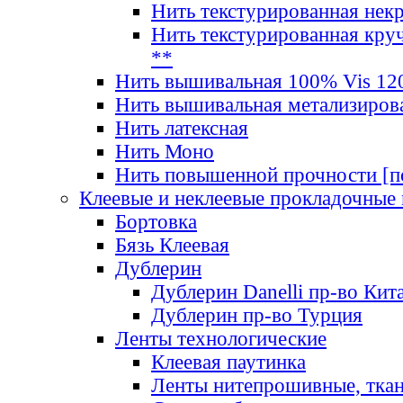
Нить текстурированная нек
Нить текстурированная круч
**
Нить вышивальная 100% Vis 120
Нить вышивальная метализиров
Нить латексная
Нить Моно
Нить повышенной прочности [под
Клеевые и неклеевые прокладочные
Бортовка
Бязь Клеевая
Дублерин
Дублерин Danelli пр-во Кит
Дублерин пр-во Турция
Ленты технологические
Клеевая паутинка
Ленты нитепрошивные, ткан