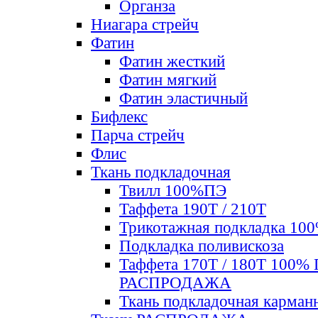
Органза
Ниагара стрейч
Фатин
Фатин жесткий
Фатин мягкий
Фатин элаcтичный
Бифлекс
Парча стрейч
Флис
Ткань подкладочная
Твилл 100%ПЭ
Таффета 190Т / 210Т
Трикотажная подкладка 10
Подкладка поливискоза
Таффета 170Т / 180Т 100%
РАСПРОДАЖА
Ткань подкладочная карман