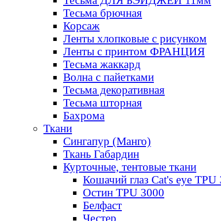
Тесьма ДЛЯ БЭЙДЖЕЙ 11мм
Тесьма брючная
Корсаж
Ленты хлопковые с рисунком
Ленты с принтом ФРАНЦИЯ
Тесьма жаккард
Волна с пайетками
Тесьма декоративная
Тесьма шторная
Бахрома
Ткани
Сингапур (Манго)
Ткань Габардин
Курточные, тентовые ткани
Кошачий глаз Cat's eye TPU
Остин TPU 3000
Белфаст
Честер