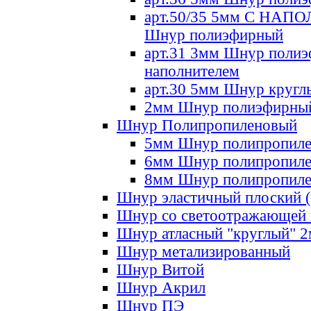
арт.50/35 5мм С НА
Шнур полиэфирный
арт.31 3мм Шнур полиэ
наполнителем
арт.30 5мм Шнур кругл
2мм Шнур полиэфирны
Шнур Полипропиленовый
5мм Шнур полипропил
6мм Шнур полипропил
8мм Шнур полипропил
Шнур эластичный плоский 
Шнур со светоотражающей
Шнур атласный "круглый" 
Шнур метализированный
Шнур Витой
Шнур Акрил
Шнур ПЭ