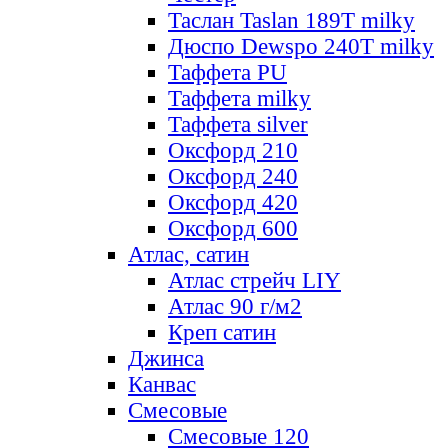
Таслан Taslan 189T milky
Дюспо Dewspo 240T milky
Таффета PU
Таффета milky
Таффета silver
Оксфорд 210
Оксфорд 240
Оксфорд 420
Оксфорд 600
Атлас, сатин
Атлас стрейч LIY
Атлас 90 г/м2
Креп сатин
Джинса
Канвас
Смесовые
Смесовые 120