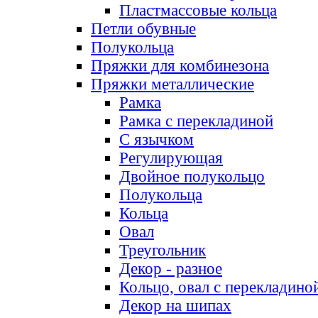
Пластмассовые кольца
Петли обувные
Полукольца
Пряжки для комбинезона
Пряжки металлические
Рамка
Рамка с перекладиной
С язычком
Регулирующая
Двойное полукольцо
Полукольца
Кольца
Овал
Треугольник
Декор - разное
Кольцо, овал с перекладино
Декор на шипах