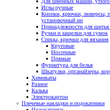
Для швейных машин, утюго
Иглы ручные
Кнопки, крючки, люверсы, 
установочный ин
Принадлежности для шитья 
Ручки и защелки для сумок
Спицы, крючки для вязания
Круговые
Носочные
Прямые
Фурнитура для белья
Шкатулки, органайзеры, кор
Химикаты
Разное
Калька
Электрокартон
Плечевые накладки и подокатники
Подокатники