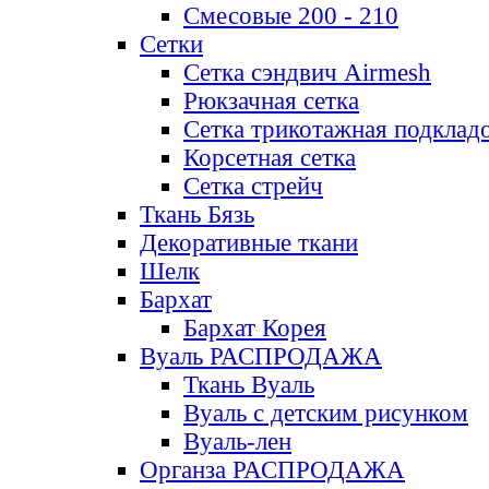
Смесовые 200 - 210
Сетки
Сетка сэндвич Airmesh
Рюкзачная сетка
Сетка трикотажная подклад
Корсетная сетка
Сетка стрейч
Ткань Бязь
Декоративные ткани
Шелк
Бархат
Бархат Корея
Вуаль РАСПРОДАЖА
Ткань Вуаль
Вуаль с детским рисунком
Вуаль-лен
Органза РАСПРОДАЖА