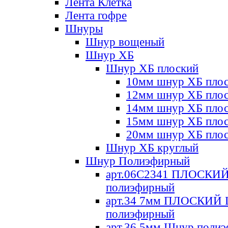
Лента Клетка
Лента гофре
Шнуры
Шнур вощеный
Шнур ХБ
Шнур ХБ плоский
10мм шнур ХБ пло
12мм шнур ХБ пло
14мм шнур ХБ пло
15мм шнур ХБ пло
20мм шнур ХБ пло
Шнур ХБ круглый
Шнур Полиэфирный
арт.06С2341 ПЛОСКИ
полиэфирный
арт.34 7мм ПЛОСКИЙ
полиэфирный
арт.36 5мм Шнур поли