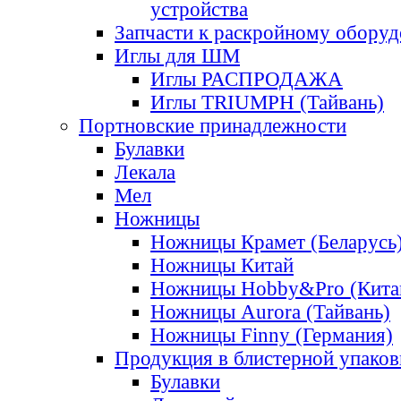
устройства
Запчасти к раскройному обору
Иглы для ШМ
Иглы РАСПРОДАЖА
Иглы TRIUMPH (Тайвань)
Портновские принадлежности
Булавки
Лекала
Мел
Ножницы
Ножницы Крамет (Беларусь
Ножницы Китай
Ножницы Hobby&Pro (Кита
Ножницы Aurora (Тайвань)
Ножницы Finny (Германия)
Продукция в блистерной упаков
Булавки