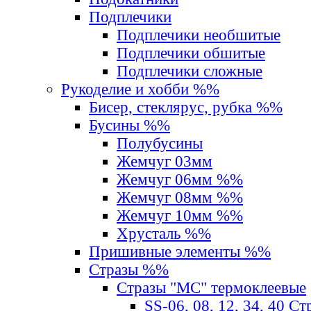
Подплечики
Подплечики необшитые
Подплечики обшитые
Подплечики сложные
Рукоделие и хобби %%
Бисер, стеклярус, рубка %%
Бусины %%
Полубусины
Жемчуг 03мм
Жемчуг 06мм %%
Жемчуг 08мм %%
Жемчуг 10мм %%
Хрусталь %%
Пришивные элементы %%
Стразы %%
Стразы "MС" термоклеевые
SS-06, 08, 12, 34, 40 С