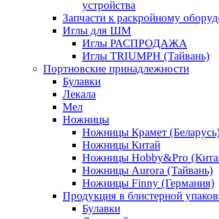
устройства
Запчасти к раскройному обору
Иглы для ШМ
Иглы РАСПРОДАЖА
Иглы TRIUMPH (Тайвань)
Портновские принадлежности
Булавки
Лекала
Мел
Ножницы
Ножницы Крамет (Беларусь
Ножницы Китай
Ножницы Hobby&Pro (Кита
Ножницы Aurora (Тайвань)
Ножницы Finny (Германия)
Продукция в блистерной упаков
Булавки