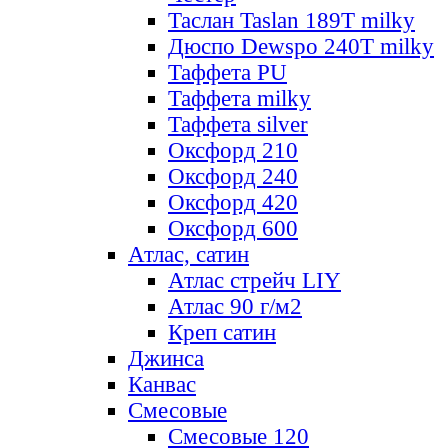
Таслан Taslan 189T milky
Дюспо Dewspo 240T milky
Таффета PU
Таффета milky
Таффета silver
Оксфорд 210
Оксфорд 240
Оксфорд 420
Оксфорд 600
Атлас, сатин
Атлас стрейч LIY
Атлас 90 г/м2
Креп сатин
Джинса
Канвас
Смесовые
Смесовые 120