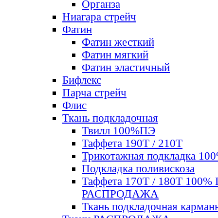
Органза
Ниагара стрейч
Фатин
Фатин жесткий
Фатин мягкий
Фатин элаcтичный
Бифлекс
Парча стрейч
Флис
Ткань подкладочная
Твилл 100%ПЭ
Таффета 190Т / 210Т
Трикотажная подкладка 10
Подкладка поливискоза
Таффета 170Т / 180Т 100%
РАСПРОДАЖА
Ткань подкладочная карман