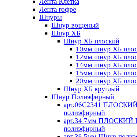
Лента Клетка
Лента гофре
Шнуры
Шнур вощеный
Шнур ХБ
Шнур ХБ плоский
10мм шнур ХБ пло
12мм шнур ХБ пло
14мм шнур ХБ пло
15мм шнур ХБ пло
20мм шнур ХБ пло
Шнур ХБ круглый
Шнур Полиэфирный
арт.06С2341 ПЛОСКИ
полиэфирный
арт.34 7мм ПЛОСКИЙ
полиэфирный
арт.36 5мм Шнур поли