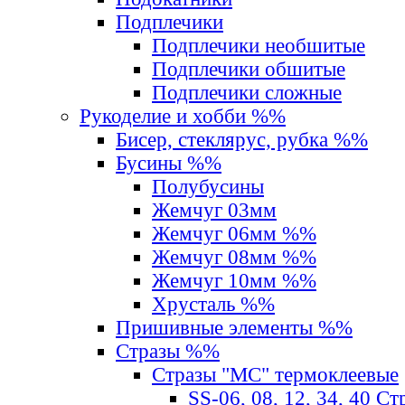
Подплечики
Подплечики необшитые
Подплечики обшитые
Подплечики сложные
Рукоделие и хобби %%
Бисер, стеклярус, рубка %%
Бусины %%
Полубусины
Жемчуг 03мм
Жемчуг 06мм %%
Жемчуг 08мм %%
Жемчуг 10мм %%
Хрусталь %%
Пришивные элементы %%
Стразы %%
Стразы "MС" термоклеевые
SS-06, 08, 12, 34, 40 С