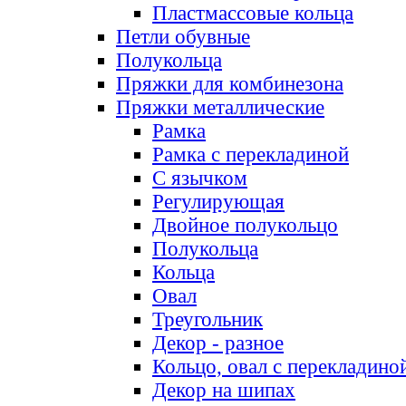
Пластмассовые кольца
Петли обувные
Полукольца
Пряжки для комбинезона
Пряжки металлические
Рамка
Рамка с перекладиной
С язычком
Регулирующая
Двойное полукольцо
Полукольца
Кольца
Овал
Треугольник
Декор - разное
Кольцо, овал с перекладино
Декор на шипах