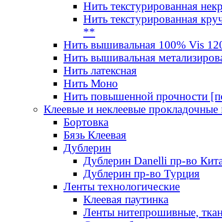
Нить текстурированная нек
Нить текстурированная круч
**
Нить вышивальная 100% Vis 120
Нить вышивальная метализиров
Нить латексная
Нить Моно
Нить повышенной прочности [под
Клеевые и неклеевые прокладочные
Бортовка
Бязь Клеевая
Дублерин
Дублерин Danelli пр-во Кит
Дублерин пр-во Турция
Ленты технологические
Клеевая паутинка
Ленты нитепрошивные, ткан