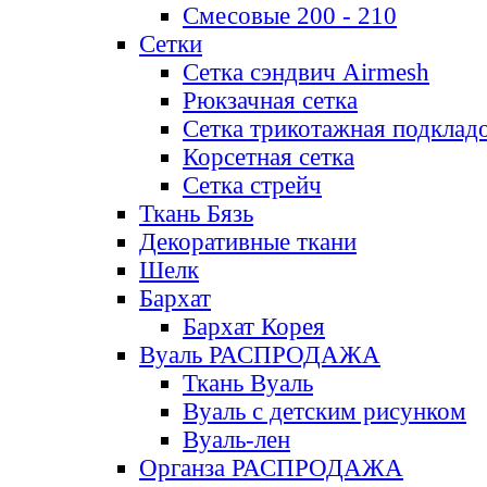
Смесовые 200 - 210
Сетки
Сетка сэндвич Airmesh
Рюкзачная сетка
Сетка трикотажная подклад
Корсетная сетка
Сетка стрейч
Ткань Бязь
Декоративные ткани
Шелк
Бархат
Бархат Корея
Вуаль РАСПРОДАЖА
Ткань Вуаль
Вуаль с детским рисунком
Вуаль-лен
Органза РАСПРОДАЖА