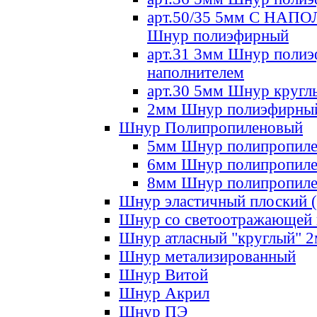
арт.50/35 5мм С НА
Шнур полиэфирный
арт.31 3мм Шнур полиэ
наполнителем
арт.30 5мм Шнур кругл
2мм Шнур полиэфирны
Шнур Полипропиленовый
5мм Шнур полипропил
6мм Шнур полипропил
8мм Шнур полипропил
Шнур эластичный плоский 
Шнур со светоотражающей
Шнур атласный "круглый" 
Шнур метализированный
Шнур Витой
Шнур Акрил
Шнур ПЭ