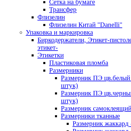
Сетка на бумаге
Трансфер
Флизелин
Флизелин Китай "Danelli"
Упаковка и маркировка
Биркодержатели, Этикет-пистоле
этикет-
Этикетки
Пластиковая пломба
Размерники
Размерник ПЭ цв.белый 
штук)
Размерник ПЭ цв.черны
штук)
Размерник самоклеящи
Размерники тканные
Размерник жаккард 