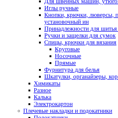
Для швейных машин, утюго
Иглы ручные
Кнопки, крючки, люверсы, 
установочный ин
Принадлежности для шитья 
Ручки и защелки для сумок
Спицы, крючки для вязания
Круговые
Носочные
Прямые
Фурнитура для белья
Шкатулки, органайзеры, кор
Химикаты
Разное
Калька
Электрокартон
Плечевые накладки и подокатники
Подокатники