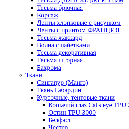
Тесьма ДЛЯ БЭЙДЖЕЙ 11мм
Тесьма брючная
Корсаж
Ленты хлопковые с рисунком
Ленты с принтом ФРАНЦИЯ
Тесьма жаккард
Волна с пайетками
Тесьма декоративная
Тесьма шторная
Бахрома
Ткани
Сингапур (Манго)
Ткань Габардин
Курточные, тентовые ткани
Кошачий глаз Cat's eye TPU
Остин TPU 3000
Белфаст
Честер