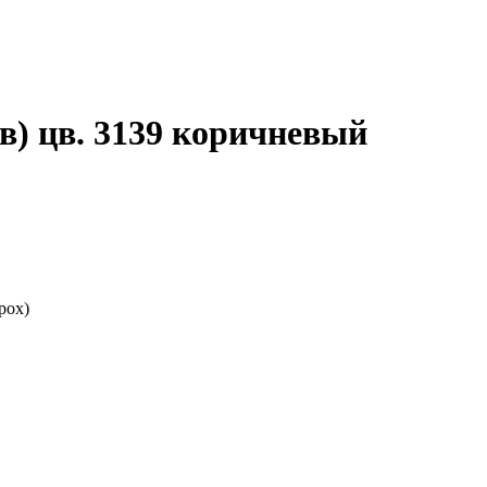
ов) цв. 3139 коричневый
рох)