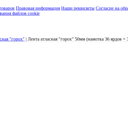
товаров
Правовая информация
Наши реквизиты
Согласие на об
вания файлов cookie
сная "горох"
|
Лента атласная "горох" 50мм (намотка 36 ярдов = 