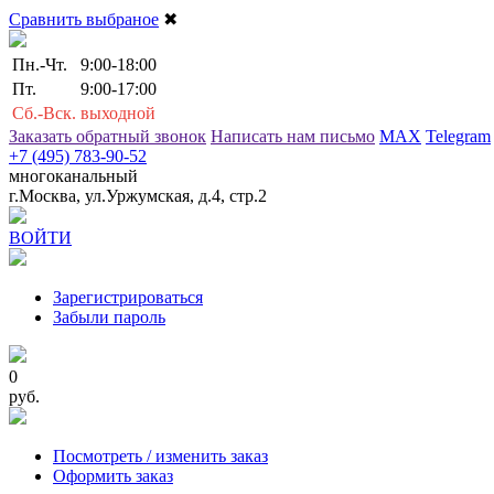
Сравнить выбраное
✖
Пн.-Чт.
9:00-18:00
Пт.
9:00-17:00
Сб.-Вск.
выходной
Заказать обратный звонок
Написать нам письмо
MAX
Telegram
+7 (495) 783-90-52
многоканальный
г.Москва, ул.Уржумская, д.4, стр.2
ВОЙТИ
Зарегистрироваться
Забыли пароль
0
руб.
Посмотреть / изменить заказ
Оформить заказ