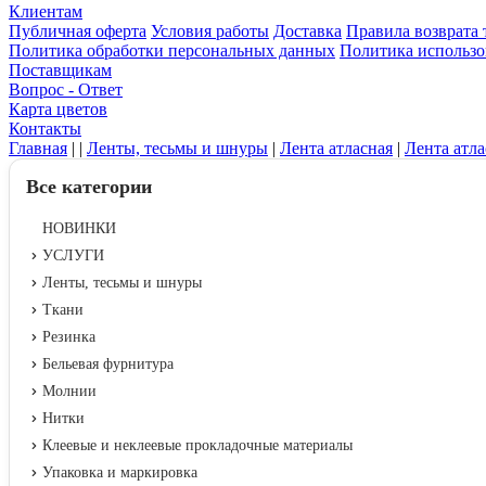
Клиентам
Публичная оферта
Условия работы
Доставка
Правила возврата 
Политика обработки персональных данных
Политика использо
Поставщикам
Вопрос - Ответ
Карта цветов
Контакты
Главная
|
|
Ленты, тесьмы и шнуры
|
Лента атласная
|
Лента атла
Все категории
НОВИНКИ
УСЛУГИ
Ленты, тесьмы и шнуры
Ткани
Резинка
Бельевая фурнитура
Молнии
Нитки
Клеевые и неклеевые прокладочные материалы
Упаковка и маркировка