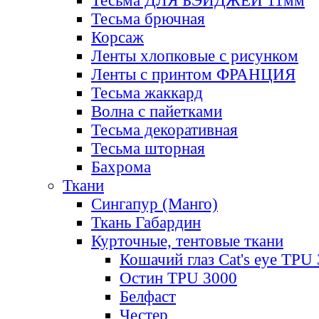
Тесьма ДЛЯ БЭЙДЖЕЙ 11мм
Тесьма брючная
Корсаж
Ленты хлопковые с рисунком
Ленты с принтом ФРАНЦИЯ
Тесьма жаккард
Волна с пайетками
Тесьма декоративная
Тесьма шторная
Бахрома
Ткани
Сингапур (Манго)
Ткань Габардин
Курточные, тентовые ткани
Кошачий глаз Cat's eye TPU
Остин TPU 3000
Белфаст
Честер