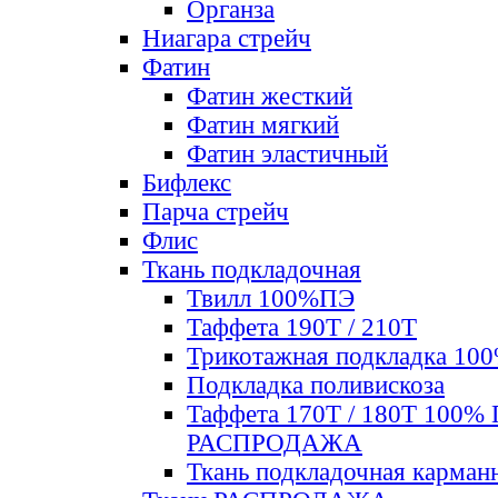
Органза
Ниагара стрейч
Фатин
Фатин жесткий
Фатин мягкий
Фатин элаcтичный
Бифлекс
Парча стрейч
Флис
Ткань подкладочная
Твилл 100%ПЭ
Таффета 190Т / 210Т
Трикотажная подкладка 10
Подкладка поливискоза
Таффета 170Т / 180Т 100%
РАСПРОДАЖА
Ткань подкладочная карман