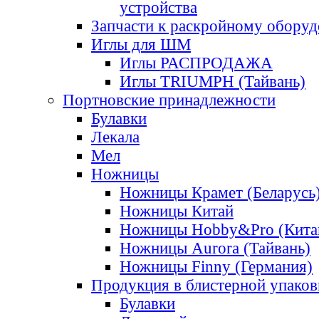
устройства
Запчасти к раскройному обору
Иглы для ШМ
Иглы РАСПРОДАЖА
Иглы TRIUMPH (Тайвань)
Портновские принадлежности
Булавки
Лекала
Мел
Ножницы
Ножницы Крамет (Беларусь
Ножницы Китай
Ножницы Hobby&Pro (Кита
Ножницы Aurora (Тайвань)
Ножницы Finny (Германия)
Продукция в блистерной упаков
Булавки