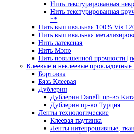
Нить текстурированная нек
Нить текстурированная круч
**
Нить вышивальная 100% Vis 120
Нить вышивальная метализиров
Нить латексная
Нить Моно
Нить повышенной прочности [под
Клеевые и неклеевые прокладочные
Бортовка
Бязь Клеевая
Дублерин
Дублерин Danelli пр-во Кит
Дублерин пр-во Турция
Ленты технологические
Клеевая паутинка
Ленты нитепрошивные, ткан