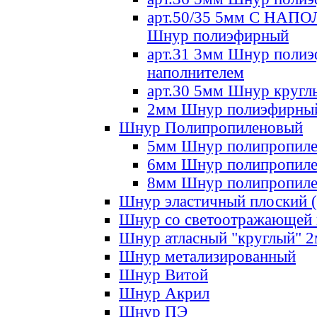
арт.50/35 5мм С НА
Шнур полиэфирный
арт.31 3мм Шнур полиэ
наполнителем
арт.30 5мм Шнур кругл
2мм Шнур полиэфирны
Шнур Полипропиленовый
5мм Шнур полипропил
6мм Шнур полипропил
8мм Шнур полипропил
Шнур эластичный плоский 
Шнур со светоотражающей
Шнур атласный "круглый" 
Шнур метализированный
Шнур Витой
Шнур Акрил
Шнур ПЭ