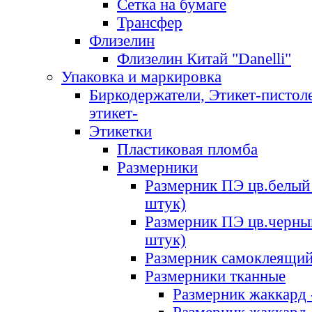
Сетка на бумаге
Трансфер
Флизелин
Флизелин Китай "Danelli"
Упаковка и маркировка
Биркодержатели, Этикет-пистоле
этикет-
Этикетки
Пластиковая пломба
Размерники
Размерник ПЭ цв.белый 
штук)
Размерник ПЭ цв.черны
штук)
Размерник самоклеящи
Размерники тканные
Размерник жаккард 