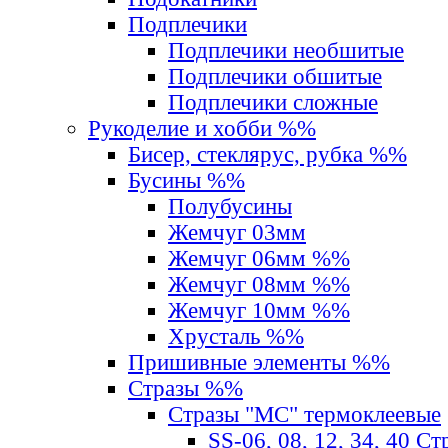
Подплечики
Подплечики необшитые
Подплечики обшитые
Подплечики сложные
Рукоделие и хобби %%
Бисер, стеклярус, рубка %%
Бусины %%
Полубусины
Жемчуг 03мм
Жемчуг 06мм %%
Жемчуг 08мм %%
Жемчуг 10мм %%
Хрусталь %%
Пришивные элементы %%
Стразы %%
Стразы "MС" термоклеевые
SS-06, 08, 12, 34, 40 С