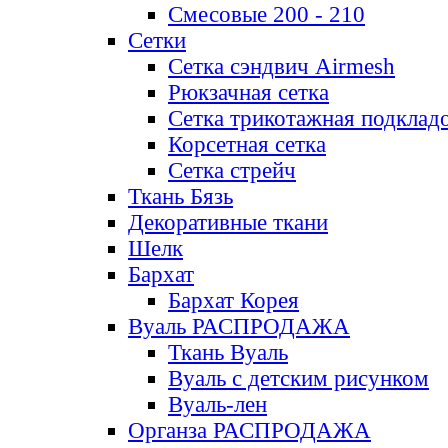
Смесовые 200 - 210
Сетки
Сетка сэндвич Airmesh
Рюкзачная сетка
Сетка трикотажная подклад
Корсетная сетка
Сетка стрейч
Ткань Бязь
Декоративные ткани
Шелк
Бархат
Бархат Корея
Вуаль РАСПРОДАЖА
Ткань Вуаль
Вуаль с детским рисунком
Вуаль-лен
Органза РАСПРОДАЖА