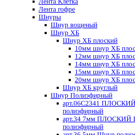
Лента Клетка
Лента гофре
Шнуры
Шнур вощеный
Шнур ХБ
Шнур ХБ плоский
10мм шнур ХБ пло
12мм шнур ХБ пло
14мм шнур ХБ пло
15мм шнур ХБ пло
20мм шнур ХБ пло
Шнур ХБ круглый
Шнур Полиэфирный
арт.06С2341 ПЛОСКИ
полиэфирный
арт.34 7мм ПЛОСКИЙ
полиэфирный
арт.36 5мм Шнур поли