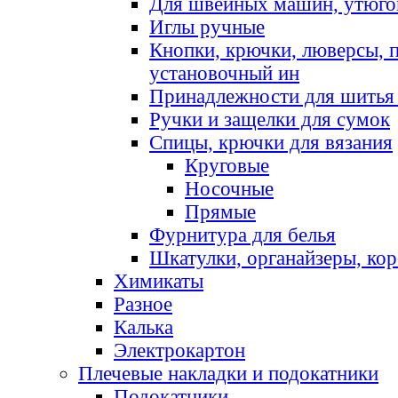
Для швейных машин, утюго
Иглы ручные
Кнопки, крючки, люверсы, 
установочный ин
Принадлежности для шитья 
Ручки и защелки для сумок
Спицы, крючки для вязания
Круговые
Носочные
Прямые
Фурнитура для белья
Шкатулки, органайзеры, кор
Химикаты
Разное
Калька
Электрокартон
Плечевые накладки и подокатники
Подокатники