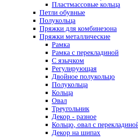
Пластмассовые кольца
Петли обувные
Полукольца
Пряжки для комбинезона
Пряжки металлические
Рамка
Рамка с перекладиной
С язычком
Регулирующая
Двойное полукольцо
Полукольца
Кольца
Овал
Треугольник
Декор - разное
Кольцо, овал с перекладино
Декор на шипах