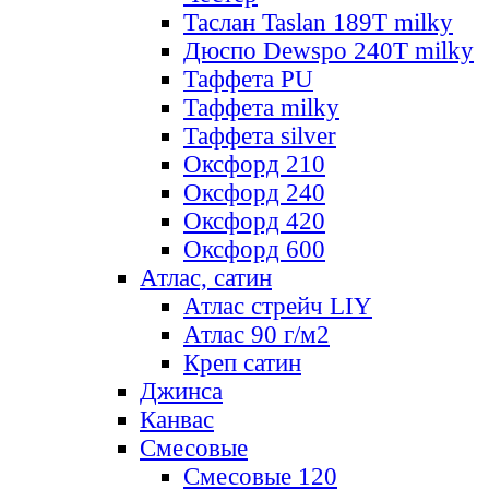
Таслан Taslan 189T milky
Дюспо Dewspo 240T milky
Таффета PU
Таффета milky
Таффета silver
Оксфорд 210
Оксфорд 240
Оксфорд 420
Оксфорд 600
Атлас, сатин
Атлас стрейч LIY
Атлас 90 г/м2
Креп сатин
Джинса
Канвас
Смесовые
Смесовые 120