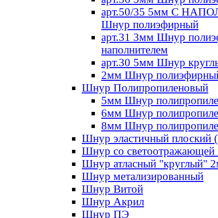
арт.50/35 5мм С НА
Шнур полиэфирный
арт.31 3мм Шнур полиэ
наполнителем
арт.30 5мм Шнур кругл
2мм Шнур полиэфирны
Шнур Полипропиленовый
5мм Шнур полипропил
6мм Шнур полипропил
8мм Шнур полипропил
Шнур эластичный плоский 
Шнур со светоотражающей
Шнур атласный "круглый" 
Шнур метализированный
Шнур Витой
Шнур Акрил
Шнур ПЭ