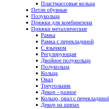
Пластмассовые кольца
Петли обувные
Полукольца
Пряжки для комбинезона
Пряжки металлические
Рамка
Рамка с перекладиной
С язычком
Регулирующая
Двойное полукольцо
Полукольца
Кольца
Овал
Треугольник
Декор - разное
Кольцо, овал с перекладино
Декор на шипах