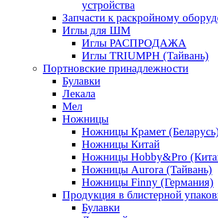
устройства
Запчасти к раскройному обору
Иглы для ШМ
Иглы РАСПРОДАЖА
Иглы TRIUMPH (Тайвань)
Портновские принадлежности
Булавки
Лекала
Мел
Ножницы
Ножницы Крамет (Беларусь
Ножницы Китай
Ножницы Hobby&Pro (Кита
Ножницы Aurora (Тайвань)
Ножницы Finny (Германия)
Продукция в блистерной упаков
Булавки