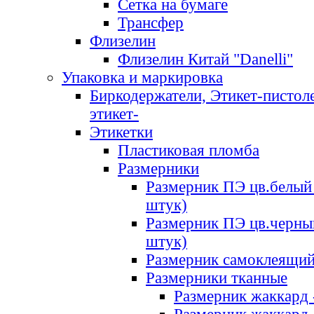
Сетка на бумаге
Трансфер
Флизелин
Флизелин Китай "Danelli"
Упаковка и маркировка
Биркодержатели, Этикет-пистоле
этикет-
Этикетки
Пластиковая пломба
Размерники
Размерник ПЭ цв.белый 
штук)
Размерник ПЭ цв.черны
штук)
Размерник самоклеящи
Размерники тканные
Размерник жаккард 