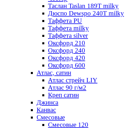
Таслан Taslan 189T milky
Дюспо Dewspo 240T milky
Таффета PU
Таффета milky
Таффета silver
Оксфорд 210
Оксфорд 240
Оксфорд 420
Оксфорд 600
Атлас, сатин
Атлас стрейч LIY
Атлас 90 г/м2
Креп сатин
Джинса
Канвас
Смесовые
Смесовые 120