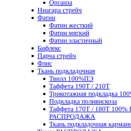
Органза
Ниагара стрейч
Фатин
Фатин жесткий
Фатин мягкий
Фатин элаcтичный
Бифлекс
Парча стрейч
Флис
Ткань подкладочная
Твилл 100%ПЭ
Таффета 190Т / 210Т
Трикотажная подкладка 10
Подкладка поливискоза
Таффета 170Т / 180Т 100%
РАСПРОДАЖА
Ткань подкладочная карман