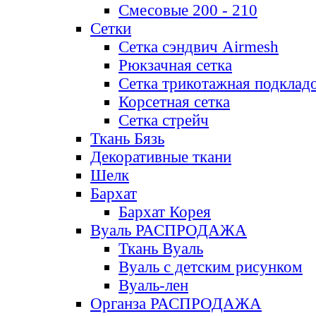
Смесовые 200 - 210
Сетки
Сетка сэндвич Airmesh
Рюкзачная сетка
Сетка трикотажная подклад
Корсетная сетка
Сетка стрейч
Ткань Бязь
Декоративные ткани
Шелк
Бархат
Бархат Корея
Вуаль РАСПРОДАЖА
Ткань Вуаль
Вуаль с детским рисунком
Вуаль-лен
Органза РАСПРОДАЖА