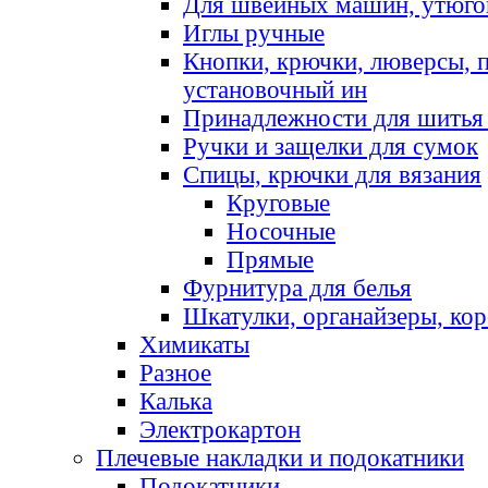
Для швейных машин, утюго
Иглы ручные
Кнопки, крючки, люверсы, 
установочный ин
Принадлежности для шитья 
Ручки и защелки для сумок
Спицы, крючки для вязания
Круговые
Носочные
Прямые
Фурнитура для белья
Шкатулки, органайзеры, кор
Химикаты
Разное
Калька
Электрокартон
Плечевые накладки и подокатники
Подокатники