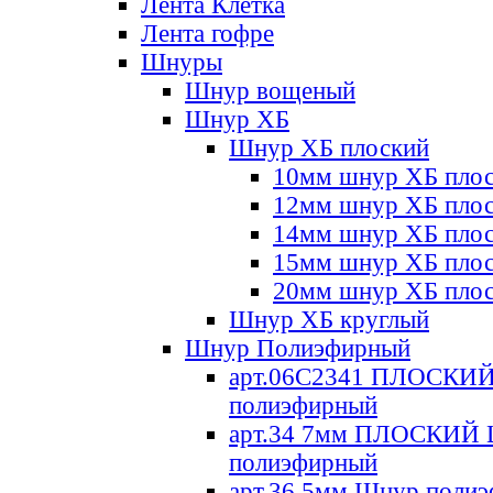
Лента Клетка
Лента гофре
Шнуры
Шнур вощеный
Шнур ХБ
Шнур ХБ плоский
10мм шнур ХБ пло
12мм шнур ХБ пло
14мм шнур ХБ пло
15мм шнур ХБ пло
20мм шнур ХБ пло
Шнур ХБ круглый
Шнур Полиэфирный
арт.06С2341 ПЛОСКИ
полиэфирный
арт.34 7мм ПЛОСКИЙ
полиэфирный
арт.36 5мм Шнур поли