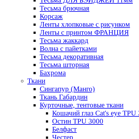
Тесьма ДЛЯ БЭЙДЖЕЙ 11мм
Тесьма брючная
Корсаж
Ленты хлопковые с рисунком
Ленты с принтом ФРАНЦИЯ
Тесьма жаккард
Волна с пайетками
Тесьма декоративная
Тесьма шторная
Бахрома
Ткани
Сингапур (Манго)
Ткань Габардин
Курточные, тентовые ткани
Кошачий глаз Cat's eye TPU
Остин TPU 3000
Белфаст
Честер