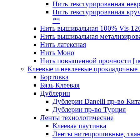
Нить текстурированная нек
Нить текстурированная круч
**
Нить вышивальная 100% Vis 120
Нить вышивальная метализиров
Нить латексная
Нить Моно
Нить повышенной прочности [под
Клеевые и неклеевые прокладочные
Бортовка
Бязь Клеевая
Дублерин
Дублерин Danelli пр-во Кит
Дублерин пр-во Турция
Ленты технологические
Клеевая паутинка
Ленты нитепрошивные, ткан