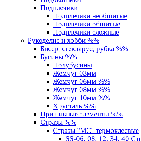
Подплечики
Подплечики необшитые
Подплечики обшитые
Подплечики сложные
Рукоделие и хобби %%
Бисер, стеклярус, рубка %%
Бусины %%
Полубусины
Жемчуг 03мм
Жемчуг 06мм %%
Жемчуг 08мм %%
Жемчуг 10мм %%
Хрусталь %%
Пришивные элементы %%
Стразы %%
Стразы "MС" термоклеевые
SS-06, 08, 12, 34, 40 С