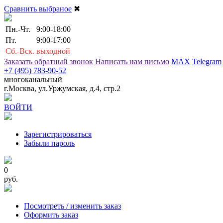
Сравнить выбраное
✖
Пн.-Чт.
9:00-18:00
Пт.
9:00-17:00
Сб.-Вск.
выходной
Заказать обратный звонок
Написать нам письмо
MAX
Telegram
+7 (495) 783-90-52
многоканальный
г.Москва, ул.Уржумская, д.4, стр.2
ВОЙТИ
Зарегистрироваться
Забыли пароль
0
руб.
Посмотреть / изменить заказ
Оформить заказ