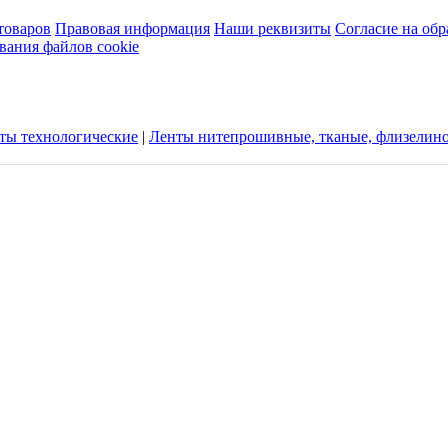
товаров
Правовая информация
Наши реквизиты
Согласие на об
вания файлов cookie
ты технологические
|
Ленты нитепрошивные, тканые, флизелин