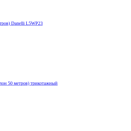
тров) Danelli L5WP23
улон 50 метров) трикотажный