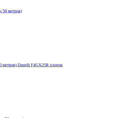
н 50 метров)
0 метров) Danelli F4GX25R хлопок