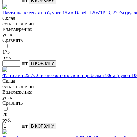
шт
В КОРЗИНУ
Паутинка клеевая на бумаге 15мм Danelli L5W1P23, 23г/м (руло
Склад
есть в наличии
Ед.измерения:
упак
Сравнить
173
руб.
шт
В КОРЗИНУ
Флизелин 25г/м2 неклеевой отрывной цв белый 90см (рулон 10
Склад
есть в наличии
Ед.измерения:
упак
Сравнить
20
руб.
шт
В КОРЗИНУ