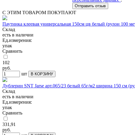
С ЭТИМ ТОВАРОМ ПОКУПАЮТ
Паутинка клеевая универсальная 150см цв белый (рулон 100 ме
Склад
есть в наличии
Ед.измерения:
упак
Сравнить
102
руб.
шт
В КОРЗИНУ
Дублерин SNT Jarse арт.065/23 белый 65г/м2 ширина 150 см (р
Склад
есть в наличии
Ед.измерения:
упак
Сравнить
331,91
руб.