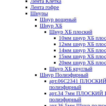
Лента Клетка
Лента гофре
Шнуры
Шнур вощеный
Шнур ХБ
Шнур ХБ плоский
10мм шнур ХБ пло
12мм шнур ХБ пло
14мм шнур ХБ пло
15мм шнур ХБ пло
20мм шнур ХБ пло
Шнур ХБ круглый
Шнур Полиэфирный
арт.06С2341 ПЛОСКИ
полиэфирный
арт.34 7мм ПЛОСКИЙ
полиэфирный
арт.36 5мм Шнур поли