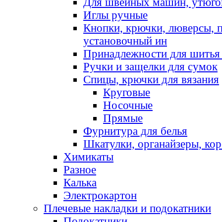
Для швейных машин, утюго
Иглы ручные
Кнопки, крючки, люверсы, 
установочный ин
Принадлежности для шитья 
Ручки и защелки для сумок
Спицы, крючки для вязания
Круговые
Носочные
Прямые
Фурнитура для белья
Шкатулки, органайзеры, кор
Химикаты
Разное
Калька
Электрокартон
Плечевые накладки и подокатники
Подокатники