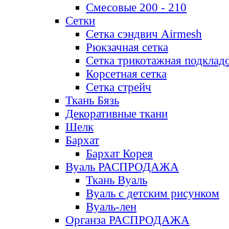
Смесовые 200 - 210
Сетки
Сетка сэндвич Airmesh
Рюкзачная сетка
Сетка трикотажная подклад
Корсетная сетка
Сетка стрейч
Ткань Бязь
Декоративные ткани
Шелк
Бархат
Бархат Корея
Вуаль РАСПРОДАЖА
Ткань Вуаль
Вуаль с детским рисунком
Вуаль-лен
Органза РАСПРОДАЖА