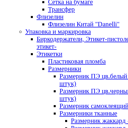
Сетка на бумаге
Трансфер
Флизелин
Флизелин Китай "Danelli"
Упаковка и маркировка
Биркодержатели, Этикет-пистоле
этикет-
Этикетки
Пластиковая пломба
Размерники
Размерник ПЭ цв.белый 
штук)
Размерник ПЭ цв.черны
штук)
Размерник самоклеящи
Размерники тканные
Размерник жаккард 