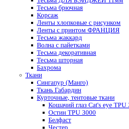
Тесьма ДЛЯ БЭЙДЖЕЙ 11мм
Тесьма брючная
Корсаж
Ленты хлопковые с рисунком
Ленты с принтом ФРАНЦИЯ
Тесьма жаккард
Волна с пайетками
Тесьма декоративная
Тесьма шторная
Бахрома
Ткани
Сингапур (Манго)
Ткань Габардин
Курточные, тентовые ткани
Кошачий глаз Cat's eye TPU
Остин TPU 3000
Белфаст
Честер