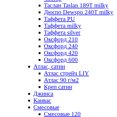
Таслан Taslan 189T milky
Дюспо Dewspo 240T milky
Таффета PU
Таффета milky
Таффета silver
Оксфорд 210
Оксфорд 240
Оксфорд 420
Оксфорд 600
Атлас, сатин
Атлас стрейч LIY
Атлас 90 г/м2
Креп сатин
Джинса
Канвас
Смесовые
Смесовые 120