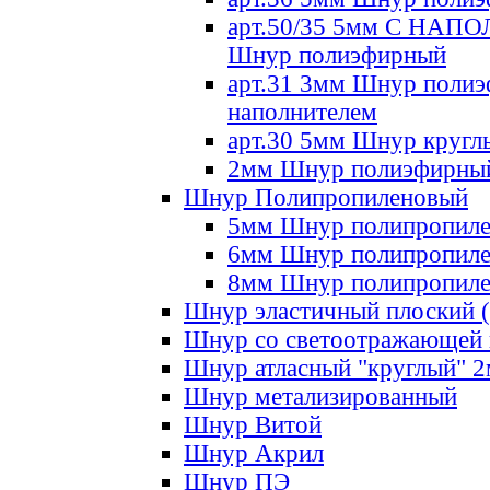
арт.50/35 5мм С НА
Шнур полиэфирный
арт.31 3мм Шнур полиэ
наполнителем
арт.30 5мм Шнур кругл
2мм Шнур полиэфирны
Шнур Полипропиленовый
5мм Шнур полипропил
6мм Шнур полипропил
8мм Шнур полипропил
Шнур эластичный плоский 
Шнур со светоотражающей
Шнур атласный "круглый" 
Шнур метализированный
Шнур Витой
Шнур Акрил
Шнур ПЭ