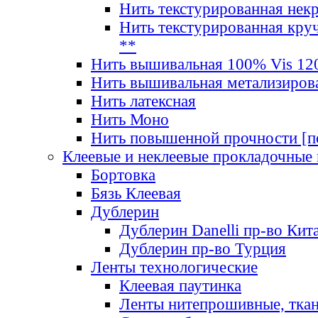
Нить текстурированная нек
Нить текстурированная круч
**
Нить вышивальная 100% Vis 120
Нить вышивальная метализиров
Нить латексная
Нить Моно
Нить повышенной прочности [под
Клеевые и неклеевые прокладочные
Бортовка
Бязь Клеевая
Дублерин
Дублерин Danelli пр-во Кит
Дублерин пр-во Турция
Ленты технологические
Клеевая паутинка
Ленты нитепрошивные, ткан