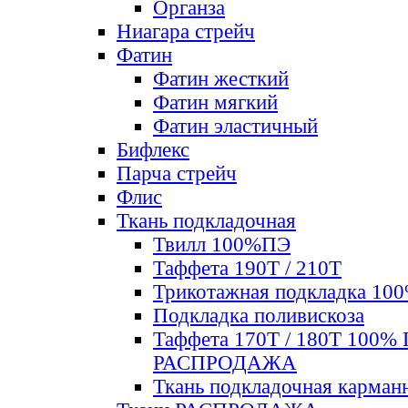
Органза
Ниагара стрейч
Фатин
Фатин жесткий
Фатин мягкий
Фатин элаcтичный
Бифлекс
Парча стрейч
Флис
Ткань подкладочная
Твилл 100%ПЭ
Таффета 190Т / 210Т
Трикотажная подкладка 10
Подкладка поливискоза
Таффета 170Т / 180Т 100%
РАСПРОДАЖА
Ткань подкладочная карман