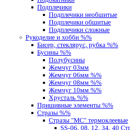
Подплечики
Подплечики необшитые
Подплечики обшитые
Подплечики сложные
Рукоделие и хобби %%
Бисер, стеклярус, рубка %%
Бусины %%
Полубусины
Жемчуг 03мм
Жемчуг 06мм %%
Жемчуг 08мм %%
Жемчуг 10мм %%
Хрусталь %%
Пришивные элементы %%
Стразы %%
Стразы "MС" термоклеевые
SS-06, 08, 12, 34, 40 С