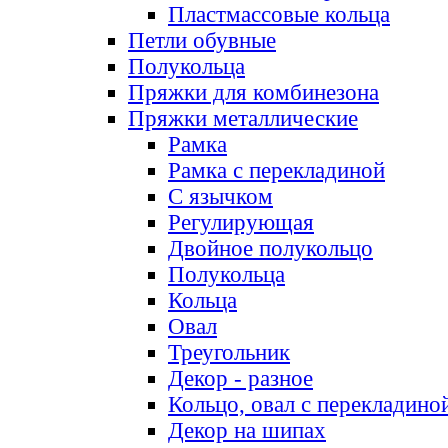
Пластмассовые кольца
Петли обувные
Полукольца
Пряжки для комбинезона
Пряжки металлические
Рамка
Рамка с перекладиной
С язычком
Регулирующая
Двойное полукольцо
Полукольца
Кольца
Овал
Треугольник
Декор - разное
Кольцо, овал с перекладино
Декор на шипах