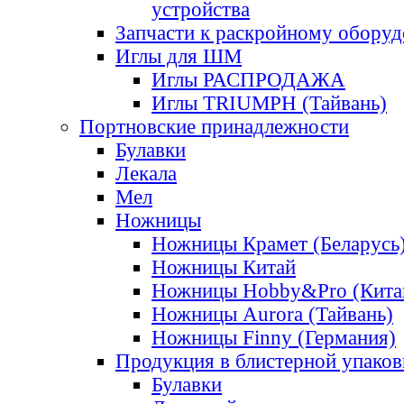
устройства
Запчасти к раскройному обору
Иглы для ШМ
Иглы РАСПРОДАЖА
Иглы TRIUMPH (Тайвань)
Портновские принадлежности
Булавки
Лекала
Мел
Ножницы
Ножницы Крамет (Беларусь
Ножницы Китай
Ножницы Hobby&Pro (Кита
Ножницы Aurora (Тайвань)
Ножницы Finny (Германия)
Продукция в блистерной упаков
Булавки