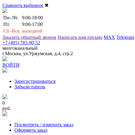
Сравнить выбраное
✖
Пн.-Чт.
9:00-18:00
Пт.
9:00-17:00
Сб.-Вск.
выходной
Заказать обратный звонок
Написать нам письмо
MAX
Telegram
+7 (495) 783-90-52
многоканальный
г.Москва, ул.Уржумская, д.4, стр.2
ВОЙТИ
Зарегистрироваться
Забыли пароль
0
руб.
Посмотреть / изменить заказ
Оформить заказ