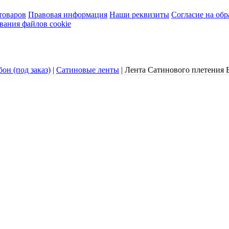
товаров
Правовая информация
Наши реквизиты
Согласие на об
вания файлов cookie
он (под заказ)
|
Сатиновые ленты
|
Лента Сатинового плетения 