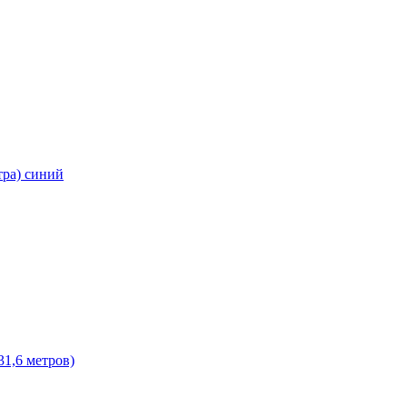
тра) синий
31,6 метров)