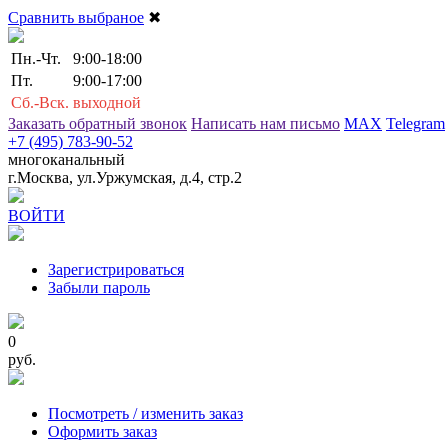
Сравнить выбраное
✖
Пн.-Чт.
9:00-18:00
Пт.
9:00-17:00
Сб.-Вск.
выходной
Заказать обратный звонок
Написать нам письмо
MAX
Telegram
+7 (495) 783-90-52
многоканальный
г.Москва, ул.Уржумская, д.4, стр.2
ВОЙТИ
Зарегистрироваться
Забыли пароль
0
руб.
Посмотреть / изменить заказ
Оформить заказ