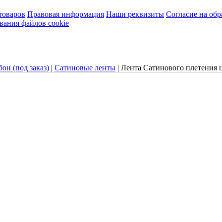
товаров
Правовая информация
Наши реквизиты
Согласие на об
вания файлов cookie
он (под заказ)
|
Сатиновые ленты
|
Лента Сатинового плетения 