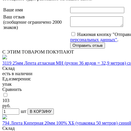
Ваше имя
Ваш отзыв
(сообщение ограничено 2000
знаков)
Нажимая кнопку "Отправит
персональных данных"
.
С ЭТИМ ТОВАРОМ ПОКУПАЮТ
3119 25мм Лента атласная МН (рулон 36 ярдов = 32,9 метров) 
Склад
есть в наличии
Ед.измерения:
упак
Сравнить
103
руб.
шт
В КОРЗИНУ
794 Лента Киперная 20мм 100% ХБ (упаковка 50 метров) синий
Склад