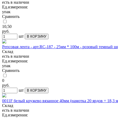
есть в наличии
Ед.измерения:
упак
Сравнить
10,50
руб.
шт
В КОРЗИНУ
Репсовая лента - арт.RC-187 - 25мм * 100м - розовый темный ш
Склад
есть в наличии
Ед.измерения:
упак
Сравнить
0
руб.
шт
В КОРЗИНУ
0011F белый кружево вязанное 40мм (намотка 20 ярдов = 18,3 м
Склад
есть в наличии
Ед.измерения: