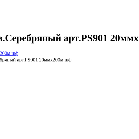
цв.Серебряный арт.РS901 20мм
ебряный арт.РS901 20ммх200м шф