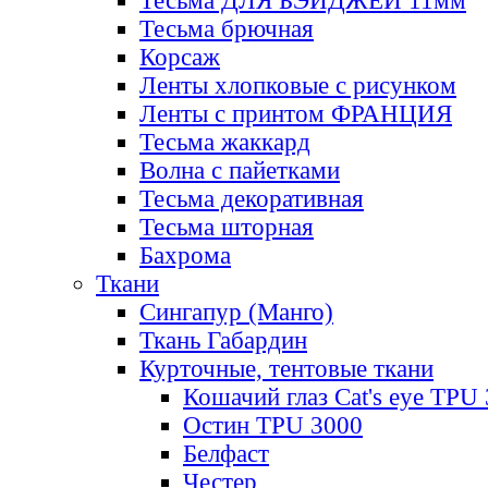
Тесьма ДЛЯ БЭЙДЖЕЙ 11мм
Тесьма брючная
Корсаж
Ленты хлопковые с рисунком
Ленты с принтом ФРАНЦИЯ
Тесьма жаккард
Волна с пайетками
Тесьма декоративная
Тесьма шторная
Бахрома
Ткани
Сингапур (Манго)
Ткань Габардин
Курточные, тентовые ткани
Кошачий глаз Cat's eye TPU
Остин TPU 3000
Белфаст
Честер