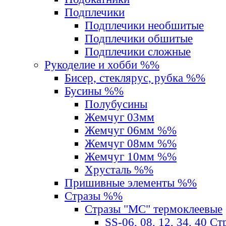
Подплечики
Подплечики необшитые
Подплечики обшитые
Подплечики сложные
Рукоделие и хобби %%
Бисер, стеклярус, рубка %%
Бусины %%
Полубусины
Жемчуг 03мм
Жемчуг 06мм %%
Жемчуг 08мм %%
Жемчуг 10мм %%
Хрусталь %%
Пришивные элементы %%
Стразы %%
Стразы "MС" термоклеевые
SS-06, 08, 12, 34, 40 С