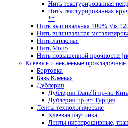
Нить текстурированная нек
Нить текстурированная круч
**
Нить вышивальная 100% Vis 120
Нить вышивальная метализиров
Нить латексная
Нить Моно
Нить повышенной прочности [под
Клеевые и неклеевые прокладочные
Бортовка
Бязь Клеевая
Дублерин
Дублерин Danelli пр-во Кит
Дублерин пр-во Турция
Ленты технологические
Клеевая паутинка
Ленты нитепрошивные, ткан