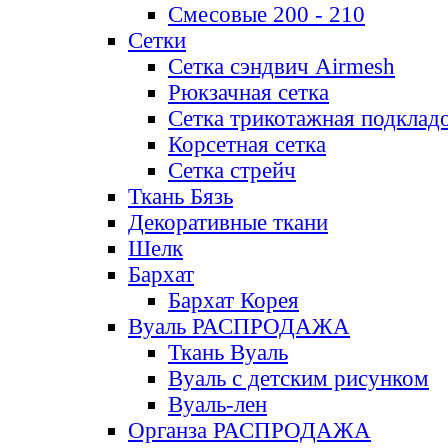
Смесовые 200 - 210
Сетки
Сетка сэндвич Airmesh
Рюкзачная сетка
Сетка трикотажная подклад
Корсетная сетка
Сетка стрейч
Ткань Бязь
Декоративные ткани
Шелк
Бархат
Бархат Корея
Вуаль РАСПРОДАЖА
Ткань Вуаль
Вуаль с детским рисунком
Вуаль-лен
Органза РАСПРОДАЖА