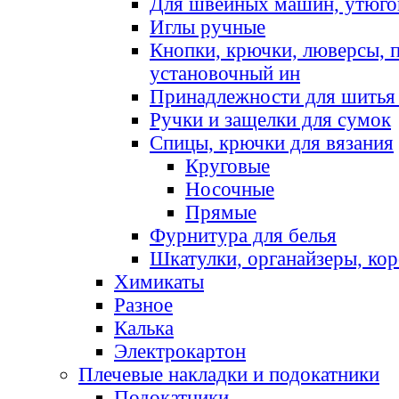
Для швейных машин, утюго
Иглы ручные
Кнопки, крючки, люверсы, 
установочный ин
Принадлежности для шитья 
Ручки и защелки для сумок
Спицы, крючки для вязания
Круговые
Носочные
Прямые
Фурнитура для белья
Шкатулки, органайзеры, кор
Химикаты
Разное
Калька
Электрокартон
Плечевые накладки и подокатники
Подокатники