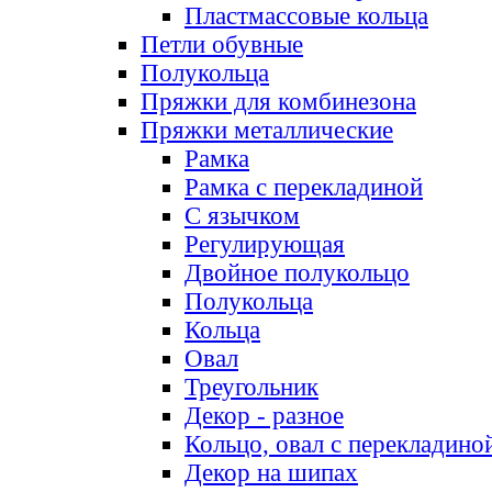
Пластмассовые кольца
Петли обувные
Полукольца
Пряжки для комбинезона
Пряжки металлические
Рамка
Рамка с перекладиной
С язычком
Регулирующая
Двойное полукольцо
Полукольца
Кольца
Овал
Треугольник
Декор - разное
Кольцо, овал с перекладино
Декор на шипах