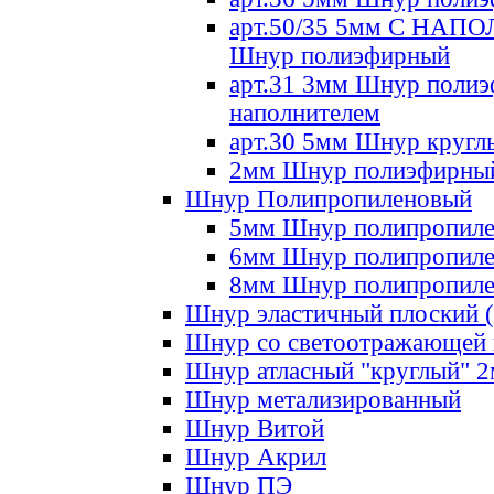
арт.50/35 5мм С НА
Шнур полиэфирный
арт.31 3мм Шнур полиэ
наполнителем
арт.30 5мм Шнур кругл
2мм Шнур полиэфирны
Шнур Полипропиленовый
5мм Шнур полипропил
6мм Шнур полипропил
8мм Шнур полипропил
Шнур эластичный плоский 
Шнур со светоотражающей
Шнур атласный "круглый" 
Шнур метализированный
Шнур Витой
Шнур Акрил
Шнур ПЭ