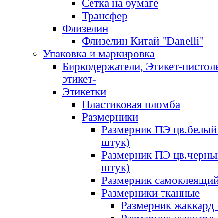
Сетка на бумаге
Трансфер
Флизелин
Флизелин Китай "Danelli"
Упаковка и маркировка
Биркодержатели, Этикет-пистоле
этикет-
Этикетки
Пластиковая пломба
Размерники
Размерник ПЭ цв.белый 
штук)
Размерник ПЭ цв.черны
штук)
Размерник самоклеящи
Размерники тканные
Размерник жаккард 