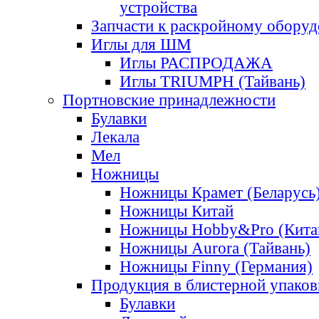
устройства
Запчасти к раскройному обору
Иглы для ШМ
Иглы РАСПРОДАЖА
Иглы TRIUMPH (Тайвань)
Портновские принадлежности
Булавки
Лекала
Мел
Ножницы
Ножницы Крамет (Беларусь
Ножницы Китай
Ножницы Hobby&Pro (Кита
Ножницы Aurora (Тайвань)
Ножницы Finny (Германия)
Продукция в блистерной упаков
Булавки