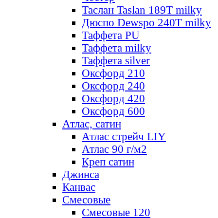
Таслан Taslan 189T milky
Дюспо Dewspo 240T milky
Таффета PU
Таффета milky
Таффета silver
Оксфорд 210
Оксфорд 240
Оксфорд 420
Оксфорд 600
Атлас, сатин
Атлас стрейч LIY
Атлас 90 г/м2
Креп сатин
Джинса
Канвас
Смесовые
Смесовые 120