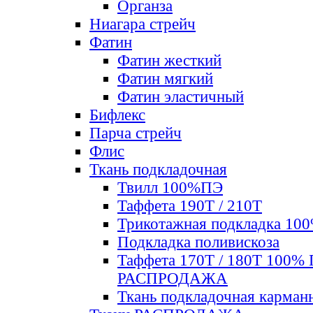
Органза
Ниагара стрейч
Фатин
Фатин жесткий
Фатин мягкий
Фатин элаcтичный
Бифлекс
Парча стрейч
Флис
Ткань подкладочная
Твилл 100%ПЭ
Таффета 190Т / 210Т
Трикотажная подкладка 10
Подкладка поливискоза
Таффета 170Т / 180Т 100%
РАСПРОДАЖА
Ткань подкладочная карман