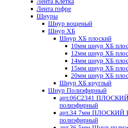
Лента Клетка
Лента гофре
Шнуры
Шнур вощеный
Шнур ХБ
Шнур ХБ плоский
10мм шнур ХБ пло
12мм шнур ХБ пло
14мм шнур ХБ пло
15мм шнур ХБ пло
20мм шнур ХБ пло
Шнур ХБ круглый
Шнур Полиэфирный
арт.06С2341 ПЛОСКИ
полиэфирный
арт.34 7мм ПЛОСКИЙ
полиэфирный
арт.36 5мм Шнур поли