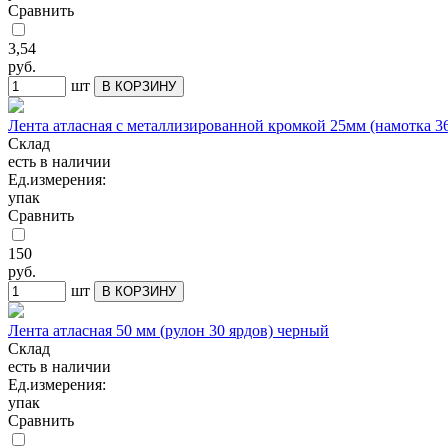
Сравнить
3,54
руб.
шт
В КОРЗИНУ
Лента атласная с металлизированной кромкой 25мм (намотка 36
Склад
есть в наличии
Ед.измерения:
упак
Сравнить
150
руб.
шт
В КОРЗИНУ
Лента атласная 50 мм (рулон 30 ярдов) черный
Склад
есть в наличии
Ед.измерения:
упак
Сравнить