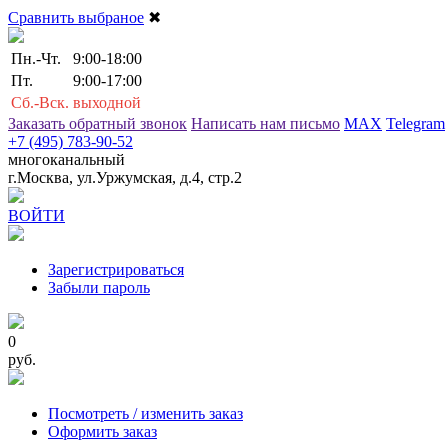
Сравнить выбраное
✖
Пн.-Чт.
9:00-18:00
Пт.
9:00-17:00
Сб.-Вск.
выходной
Заказать обратный звонок
Написать нам письмо
MAX
Telegram
+7 (495) 783-90-52
многоканальный
г.Москва, ул.Уржумская, д.4, стр.2
ВОЙТИ
Зарегистрироваться
Забыли пароль
0
руб.
Посмотреть / изменить заказ
Оформить заказ