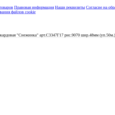
товаров
Правовая информация
Наши реквизиты
Согласие на об
вания файлов cookie
кардовая "Снежинка" арт.С3347Г17 рис.9070 шир.48мм (уп.50м.)