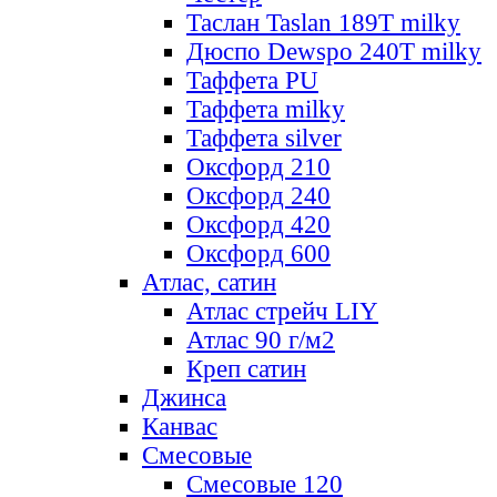
Таслан Taslan 189T milky
Дюспо Dewspo 240T milky
Таффета PU
Таффета milky
Таффета silver
Оксфорд 210
Оксфорд 240
Оксфорд 420
Оксфорд 600
Атлас, сатин
Атлас стрейч LIY
Атлас 90 г/м2
Креп сатин
Джинса
Канвас
Смесовые
Смесовые 120