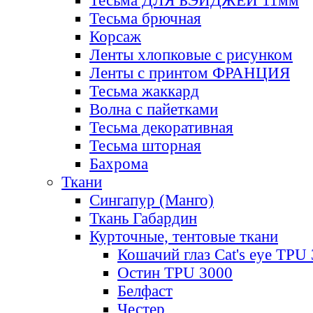
Тесьма ДЛЯ БЭЙДЖЕЙ 11мм
Тесьма брючная
Корсаж
Ленты хлопковые с рисунком
Ленты с принтом ФРАНЦИЯ
Тесьма жаккард
Волна с пайетками
Тесьма декоративная
Тесьма шторная
Бахрома
Ткани
Сингапур (Манго)
Ткань Габардин
Курточные, тентовые ткани
Кошачий глаз Cat's eye TPU
Остин TPU 3000
Белфаст
Честер