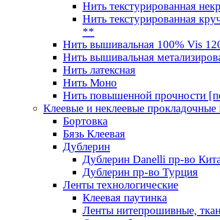
Нить текстурированная нек
Нить текстурированная круч
**
Нить вышивальная 100% Vis 120
Нить вышивальная метализиров
Нить латексная
Нить Моно
Нить повышенной прочности [под
Клеевые и неклеевые прокладочные
Бортовка
Бязь Клеевая
Дублерин
Дублерин Danelli пр-во Кит
Дублерин пр-во Турция
Ленты технологические
Клеевая паутинка
Ленты нитепрошивные, ткан