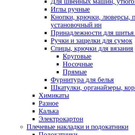
Для швейных машин, утюго
Иглы ручные
Кнопки, крючки, люверсы, 
установочный ин
Принадлежности для шитья 
Ручки и защелки для сумок
Спицы, крючки для вязания
Круговые
Носочные
Прямые
Фурнитура для белья
Шкатулки, органайзеры, кор
Химикаты
Разное
Калька
Электрокартон
Плечевые накладки и подокатники
Подокатники