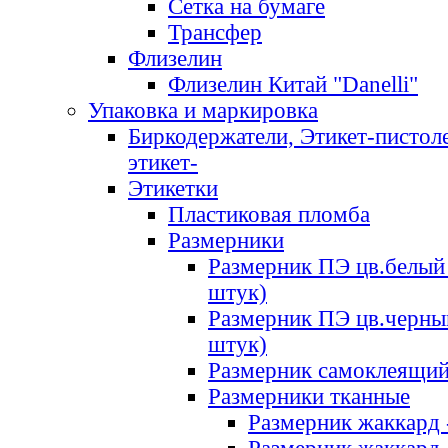
Сетка на бумаге
Трансфер
Флизелин
Флизелин Китай "Danelli"
Упаковка и маркировка
Биркодержатели, Этикет-пистоле
этикет-
Этикетки
Пластиковая пломба
Размерники
Размерник ПЭ цв.белый 
штук)
Размерник ПЭ цв.черны
штук)
Размерник самоклеящи
Размерники тканные
Размерник жаккард 