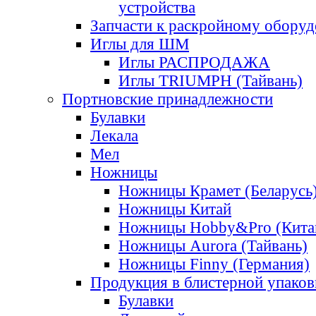
устройства
Запчасти к раскройному обору
Иглы для ШМ
Иглы РАСПРОДАЖА
Иглы TRIUMPH (Тайвань)
Портновские принадлежности
Булавки
Лекала
Мел
Ножницы
Ножницы Крамет (Беларусь
Ножницы Китай
Ножницы Hobby&Pro (Кита
Ножницы Aurora (Тайвань)
Ножницы Finny (Германия)
Продукция в блистерной упаков
Булавки