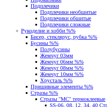
Подплечики
Подплечики необшитые
Подплечики обшитые
Подплечики сложные
Рукоделие и хобби %%
Бисер, стеклярус, рубка %%
Бусины %%
Полубусины
Жемчуг 03мм
Жемчуг 06мм %%
Жемчуг 08мм %%
Жемчуг 10мм %%
Хрусталь %%
Пришивные элементы %%
Стразы %%
Стразы "MС" термоклеевые
SS-06, 08, 12, 34, 40 С