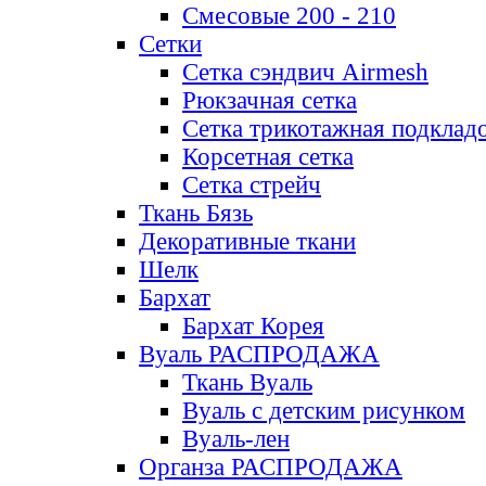
Смесовые 200 - 210
Сетки
Сетка сэндвич Airmesh
Рюкзачная сетка
Сетка трикотажная подклад
Корсетная сетка
Сетка стрейч
Ткань Бязь
Декоративные ткани
Шелк
Бархат
Бархат Корея
Вуаль РАСПРОДАЖА
Ткань Вуаль
Вуаль с детским рисунком
Вуаль-лен
Органза РАСПРОДАЖА