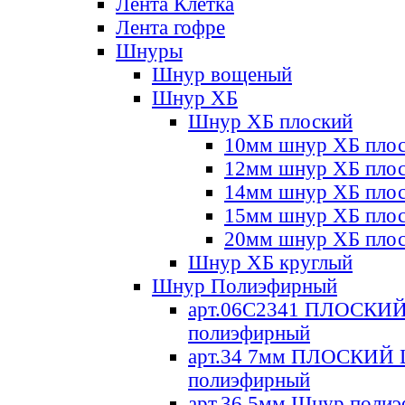
Лента Клетка
Лента гофре
Шнуры
Шнур вощеный
Шнур ХБ
Шнур ХБ плоский
10мм шнур ХБ пло
12мм шнур ХБ пло
14мм шнур ХБ пло
15мм шнур ХБ пло
20мм шнур ХБ пло
Шнур ХБ круглый
Шнур Полиэфирный
арт.06С2341 ПЛОСКИ
полиэфирный
арт.34 7мм ПЛОСКИЙ
полиэфирный
арт.36 5мм Шнур поли