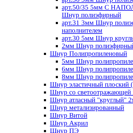
арт.50/35 5мм С НА
Шнур полиэфирный
арт.31 3мм Шнур полиэ
наполнителем
арт.30 5мм Шнур кругл
2мм Шнур полиэфирны
Шнур Полипропиленовый
5мм Шнур полипропил
6мм Шнур полипропил
8мм Шнур полипропил
Шнур эластичный плоский 
Шнур со светоотражающей
Шнур атласный "круглый" 
Шнур метализированный
Шнур Витой
Шнур Акрил
Шнур ПЭ