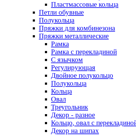
Пластмассовые кольца
Петли обувные
Полукольца
Пряжки для комбинезона
Пряжки металлические
Рамка
Рамка с перекладиной
С язычком
Регулирующая
Двойное полукольцо
Полукольца
Кольца
Овал
Треугольник
Декор - разное
Кольцо, овал с перекладино
Декор на шипах