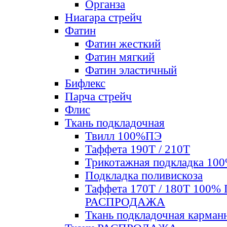
Органза
Ниагара стрейч
Фатин
Фатин жесткий
Фатин мягкий
Фатин элаcтичный
Бифлекс
Парча стрейч
Флис
Ткань подкладочная
Твилл 100%ПЭ
Таффета 190Т / 210Т
Трикотажная подкладка 10
Подкладка поливискоза
Таффета 170Т / 180Т 100%
РАСПРОДАЖА
Ткань подкладочная карман