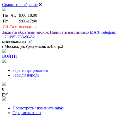
Сравнить выбраное
✖
Пн.-Чт.
9:00-18:00
Пт.
9:00-17:00
Сб.-Вск.
выходной
Заказать обратный звонок
Написать нам письмо
MAX
Telegram
+7 (495) 783-90-52
многоканальный
г.Москва, ул.Уржумская, д.4, стр.2
ВОЙТИ
Зарегистрироваться
Забыли пароль
0
руб.
Посмотреть / изменить заказ
Оформить заказ