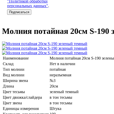
"Политикой обработки
персональных данных"
.
Молния потайная 20см S-190
Наименование
Молния потайная 20см S-190 зелен
Склад
Нет в наличии
Тип молнии
потайная
Вид молнии
неразъемная
Ширина звена
№3
Длина
20см
Цвет тесьмы
зеленый темный
Цвет движка/слайдера
в тон тесьмы
Цвет звена
в тон тесьмы
Единицы измерения
Штука