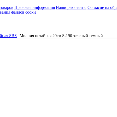
товаров
Правовая информация
Наши реквизиты
Согласие на об
вания файлов cookie
айная SBS
|
Молния потайная 20см S-190 зеленый темный