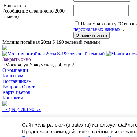
Ваш отзыв
(сообщение ограничено 2000
знаков)
Нажимая кнопку "Отправит
персональных данных"
.
Молния потайная 20см S-190 зеленый темный
Закрыть окно
г.Москва, ул.Уржумская, д.4, стр.2
О компании
Клиентам
Поставщикам
Вопрос - Ответ
Карта цветов
Контакты
+7 (495) 783-90-52
Пн.-Чт.
9:00-18:00
Сайт «Ультратекс» (ultratex.ru) использует файлы
Пт.
9:00-17:00
Продолжая взаимодействие с сайтом, вы соглаша
Сб.-Вск.
выходной