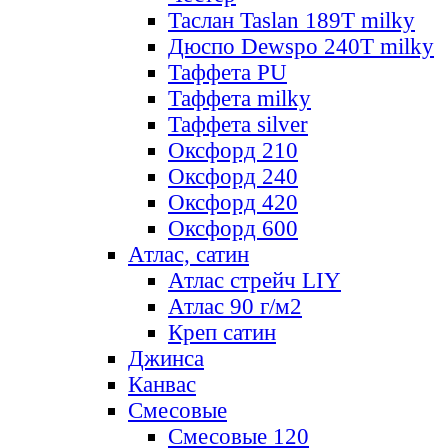
Таслан Taslan 189T milky
Дюспо Dewspo 240T milky
Таффета PU
Таффета milky
Таффета silver
Оксфорд 210
Оксфорд 240
Оксфорд 420
Оксфорд 600
Атлас, сатин
Атлас стрейч LIY
Атлас 90 г/м2
Креп сатин
Джинса
Канвас
Смесовые
Смесовые 120