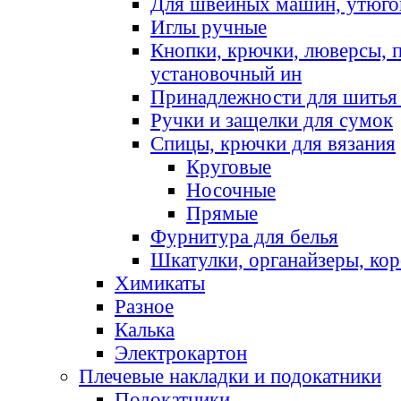
Для швейных машин, утюго
Иглы ручные
Кнопки, крючки, люверсы, 
установочный ин
Принадлежности для шитья 
Ручки и защелки для сумок
Спицы, крючки для вязания
Круговые
Носочные
Прямые
Фурнитура для белья
Шкатулки, органайзеры, кор
Химикаты
Разное
Калька
Электрокартон
Плечевые накладки и подокатники
Подокатники