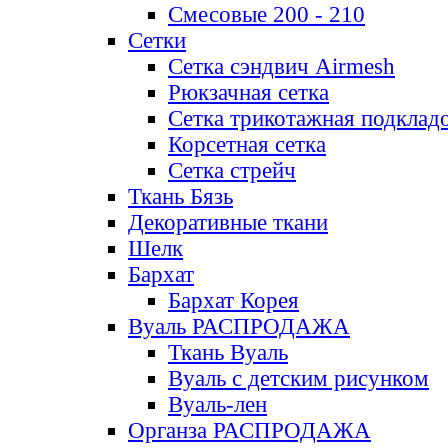
Смесовые 200 - 210
Сетки
Сетка сэндвич Airmesh
Рюкзачная сетка
Сетка трикотажная подклад
Корсетная сетка
Сетка стрейч
Ткань Бязь
Декоративные ткани
Шелк
Бархат
Бархат Корея
Вуаль РАСПРОДАЖА
Ткань Вуаль
Вуаль с детским рисунком
Вуаль-лен
Органза РАСПРОДАЖА