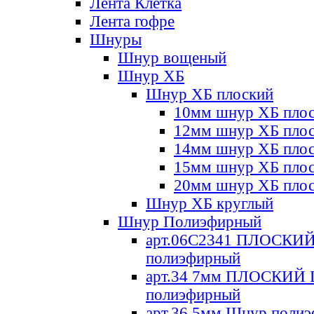
Лента Клетка
Лента гофре
Шнуры
Шнур вощеный
Шнур ХБ
Шнур ХБ плоский
10мм шнур ХБ пло
12мм шнур ХБ пло
14мм шнур ХБ пло
15мм шнур ХБ пло
20мм шнур ХБ пло
Шнур ХБ круглый
Шнур Полиэфирный
арт.06С2341 ПЛОСКИ
полиэфирный
арт.34 7мм ПЛОСКИЙ
полиэфирный
арт.36 5мм Шнур поли