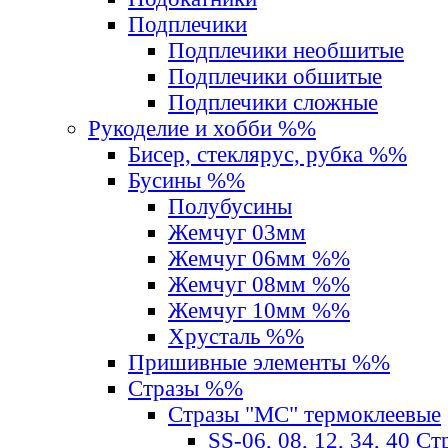
Подплечики
Подплечики необшитые
Подплечики обшитые
Подплечики сложные
Рукоделие и хобби %%
Бисер, стеклярус, рубка %%
Бусины %%
Полубусины
Жемчуг 03мм
Жемчуг 06мм %%
Жемчуг 08мм %%
Жемчуг 10мм %%
Хрусталь %%
Пришивные элементы %%
Стразы %%
Стразы "MС" термоклеевые
SS-06, 08, 12, 34, 40 С