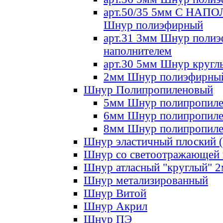
арт.50/35 5мм С НА
Шнур полиэфирный
арт.31 3мм Шнур полиэ
наполнителем
арт.30 5мм Шнур кругл
2мм Шнур полиэфирны
Шнур Полипропиленовый
5мм Шнур полипропил
6мм Шнур полипропил
8мм Шнур полипропил
Шнур эластичный плоский 
Шнур со светоотражающей
Шнур атласный "круглый" 
Шнур метализированный
Шнур Витой
Шнур Акрил
Шнур ПЭ