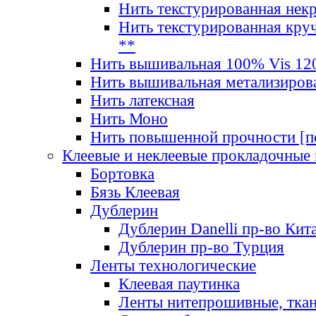
Нить текстурированная нек
Нить текстурированная круч
**
Нить вышивальная 100% Vis 120
Нить вышивальная метализиров
Нить латексная
Нить Моно
Нить повышенной прочности [под
Клеевые и неклеевые прокладочные
Бортовка
Бязь Клеевая
Дублерин
Дублерин Danelli пр-во Кит
Дублерин пр-во Турция
Ленты технологические
Клеевая паутинка
Ленты нитепрошивные, ткан