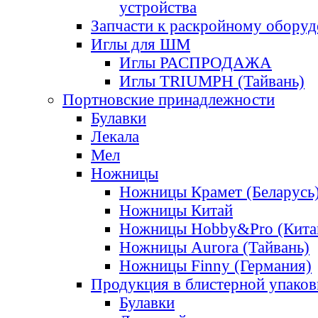
устройства
Запчасти к раскройному обору
Иглы для ШМ
Иглы РАСПРОДАЖА
Иглы TRIUMPH (Тайвань)
Портновские принадлежности
Булавки
Лекала
Мел
Ножницы
Ножницы Крамет (Беларусь
Ножницы Китай
Ножницы Hobby&Pro (Кита
Ножницы Aurora (Тайвань)
Ножницы Finny (Германия)
Продукция в блистерной упаков
Булавки