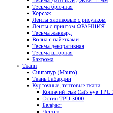
Тесьма ДЛЯ БЭЙДЖЕЙ 11мм
Тесьма брючная
Корсаж
Ленты хлопковые с рисунком
Ленты с принтом ФРАНЦИЯ
Тесьма жаккард
Волна с пайетками
Тесьма декоративная
Тесьма шторная
Бахрома
Ткани
Сингапур (Манго)
Ткань Габардин
Курточные, тентовые ткани
Кошачий глаз Cat's eye TPU
Остин TPU 3000
Белфаст
Честер