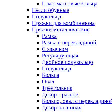
Пластмассовые кольца
Петли обувные
Полукольца
Пряжки для комбинезона
Пряжки металлические
Рамка
Рамка с перекладиной
С язычком
Регулирующая
Двойное полукольцо
Полукольца
Кольца
Овал
Треугольник
Декор - разное
Кольцо, овал с перекладино
Декор на шипах