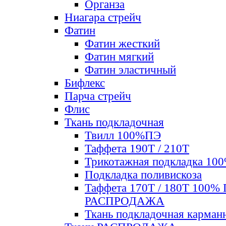
Органза
Ниагара стрейч
Фатин
Фатин жесткий
Фатин мягкий
Фатин элаcтичный
Бифлекс
Парча стрейч
Флис
Ткань подкладочная
Твилл 100%ПЭ
Таффета 190Т / 210Т
Трикотажная подкладка 10
Подкладка поливискоза
Таффета 170Т / 180Т 100%
РАСПРОДАЖА
Ткань подкладочная карман