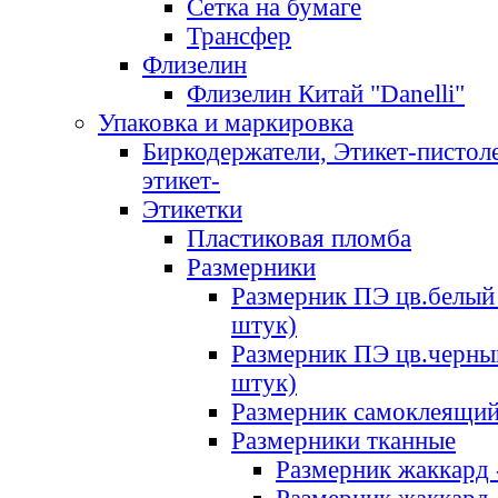
Сетка на бумаге
Трансфер
Флизелин
Флизелин Китай "Danelli"
Упаковка и маркировка
Биркодержатели, Этикет-пистоле
этикет-
Этикетки
Пластиковая пломба
Размерники
Размерник ПЭ цв.белый 
штук)
Размерник ПЭ цв.черны
штук)
Размерник самоклеящи
Размерники тканные
Размерник жаккард 