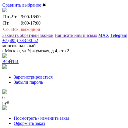
Сравнить выбраное
✖
Пн.-Чт.
9:00-18:00
Пт.
9:00-17:00
Сб.-Вск.
выходной
Заказать обратный звонок
Написать нам письмо
MAX
Telegram
+7 (495) 783-90-52
многоканальный
г.Москва, ул.Уржумская, д.4, стр.2
ВОЙТИ
Зарегистрироваться
Забыли пароль
0
руб.
Посмотреть / изменить заказ
Оформить заказ