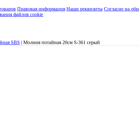
товаров
Правовая информация
Наши реквизиты
Согласие на об
вания файлов cookie
айная SBS
|
Молния потайная 20см S-361 серый