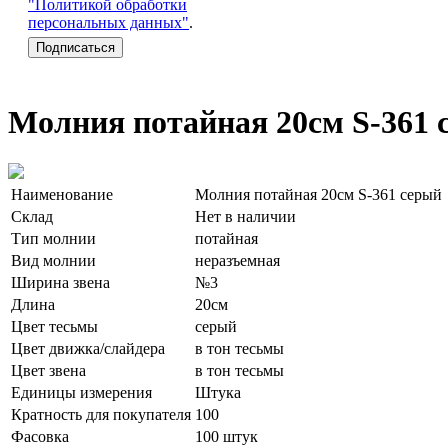
"Политикой обработки
персональных данных"
.
Молния потайная 20см S-361 
Наименование
Молния потайная 20см S-361 серый
Склад
Нет в наличии
Тип молнии
потайная
Вид молнии
неразъемная
Ширина звена
№3
Длина
20см
Цвет тесьмы
серый
Цвет движка/слайдера
в тон тесьмы
Цвет звена
в тон тесьмы
Единицы измерения
Штука
Кратность для покупателя
100
Фасовка
100 штук