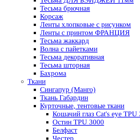
Тесьма ДЛЯ БЭЙДЖЕЙ 11мм
Тесьма брючная
Корсаж
Ленты хлопковые с рисунком
Ленты с принтом ФРАНЦИЯ
Тесьма жаккард
Волна с пайетками
Тесьма декоративная
Тесьма шторная
Бахрома
Ткани
Сингапур (Манго)
Ткань Габардин
Курточные, тентовые ткани
Кошачий глаз Cat's eye TPU
Остин TPU 3000
Белфаст
Честер