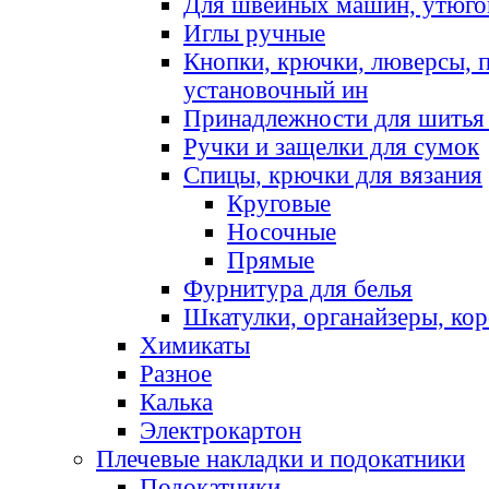
Для швейных машин, утюго
Иглы ручные
Кнопки, крючки, люверсы, 
установочный ин
Принадлежности для шитья 
Ручки и защелки для сумок
Спицы, крючки для вязания
Круговые
Носочные
Прямые
Фурнитура для белья
Шкатулки, органайзеры, кор
Химикаты
Разное
Калька
Электрокартон
Плечевые накладки и подокатники
Подокатники