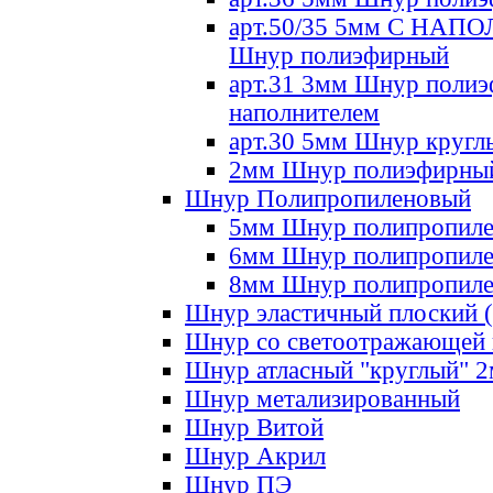
арт.50/35 5мм С НА
Шнур полиэфирный
арт.31 3мм Шнур полиэ
наполнителем
арт.30 5мм Шнур кругл
2мм Шнур полиэфирны
Шнур Полипропиленовый
5мм Шнур полипропил
6мм Шнур полипропил
8мм Шнур полипропил
Шнур эластичный плоский 
Шнур со светоотражающей
Шнур атласный "круглый" 
Шнур метализированный
Шнур Витой
Шнур Акрил
Шнур ПЭ