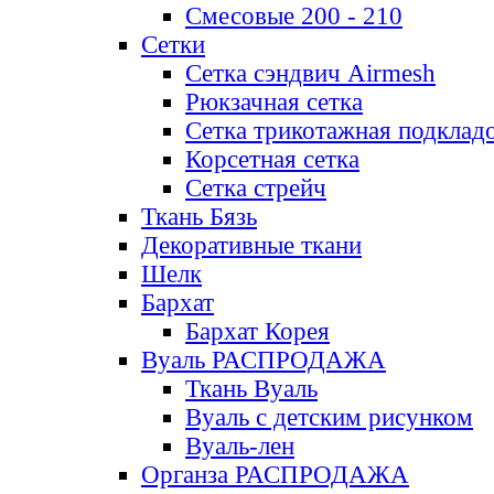
Смесовые 200 - 210
Сетки
Сетка сэндвич Airmesh
Рюкзачная сетка
Сетка трикотажная подклад
Корсетная сетка
Сетка стрейч
Ткань Бязь
Декоративные ткани
Шелк
Бархат
Бархат Корея
Вуаль РАСПРОДАЖА
Ткань Вуаль
Вуаль с детским рисунком
Вуаль-лен
Органза РАСПРОДАЖА