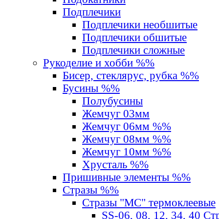
Подплечики
Подплечики необшитые
Подплечики обшитые
Подплечики сложные
Рукоделие и хобби %%
Бисер, стеклярус, рубка %%
Бусины %%
Полубусины
Жемчуг 03мм
Жемчуг 06мм %%
Жемчуг 08мм %%
Жемчуг 10мм %%
Хрусталь %%
Пришивные элементы %%
Стразы %%
Стразы "MС" термоклеевые
SS-06, 08, 12, 34, 40 С