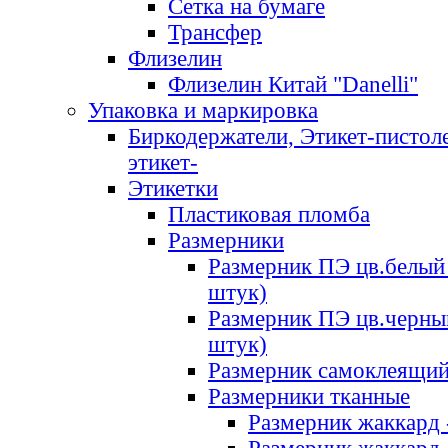
Сетка на бумаге
Трансфер
Флизелин
Флизелин Китай "Danelli"
Упаковка и маркировка
Биркодержатели, Этикет-пистоле
этикет-
Этикетки
Пластиковая пломба
Размерники
Размерник ПЭ цв.белый 
штук)
Размерник ПЭ цв.черны
штук)
Размерник самоклеящи
Размерники тканные
Размерник жаккард 