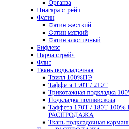
Органза
Ниагара стрейч
Фатин
Фатин жесткий
Фатин мягкий
Фатин элаcтичный
Бифлекс
Парча стрейч
Флис
Ткань подкладочная
Твилл 100%ПЭ
Таффета 190Т / 210Т
Трикотажная подкладка 10
Подкладка поливискоза
Таффета 170Т / 180Т 100%
РАСПРОДАЖА
Ткань подкладочная карман