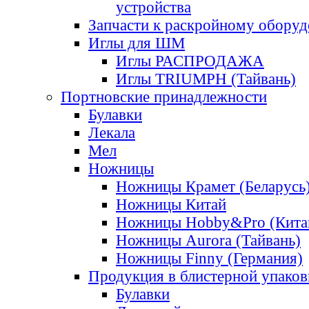
устройства
Запчасти к раскройному обору
Иглы для ШМ
Иглы РАСПРОДАЖА
Иглы TRIUMPH (Тайвань)
Портновские принадлежности
Булавки
Лекала
Мел
Ножницы
Ножницы Крамет (Беларусь
Ножницы Китай
Ножницы Hobby&Pro (Кита
Ножницы Aurora (Тайвань)
Ножницы Finny (Германия)
Продукция в блистерной упаков
Булавки