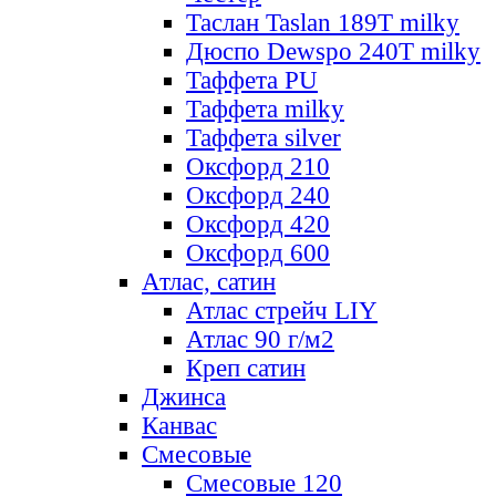
Таслан Taslan 189T milky
Дюспо Dewspo 240T milky
Таффета PU
Таффета milky
Таффета silver
Оксфорд 210
Оксфорд 240
Оксфорд 420
Оксфорд 600
Атлас, сатин
Атлас стрейч LIY
Атлас 90 г/м2
Креп сатин
Джинса
Канвас
Смесовые
Смесовые 120