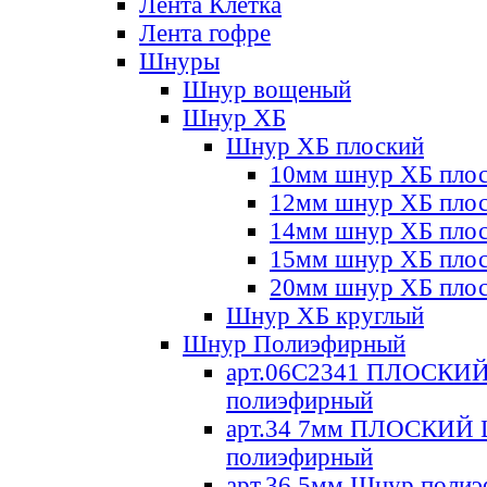
Лента Клетка
Лента гофре
Шнуры
Шнур вощеный
Шнур ХБ
Шнур ХБ плоский
10мм шнур ХБ пло
12мм шнур ХБ пло
14мм шнур ХБ пло
15мм шнур ХБ пло
20мм шнур ХБ пло
Шнур ХБ круглый
Шнур Полиэфирный
арт.06С2341 ПЛОСКИ
полиэфирный
арт.34 7мм ПЛОСКИЙ
полиэфирный
арт.36 5мм Шнур поли