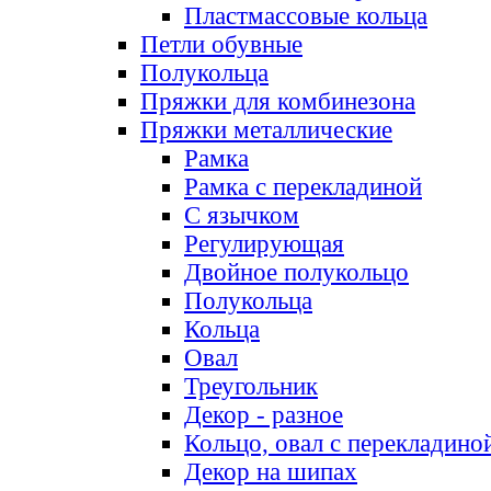
Пластмассовые кольца
Петли обувные
Полукольца
Пряжки для комбинезона
Пряжки металлические
Рамка
Рамка с перекладиной
С язычком
Регулирующая
Двойное полукольцо
Полукольца
Кольца
Овал
Треугольник
Декор - разное
Кольцо, овал с перекладино
Декор на шипах