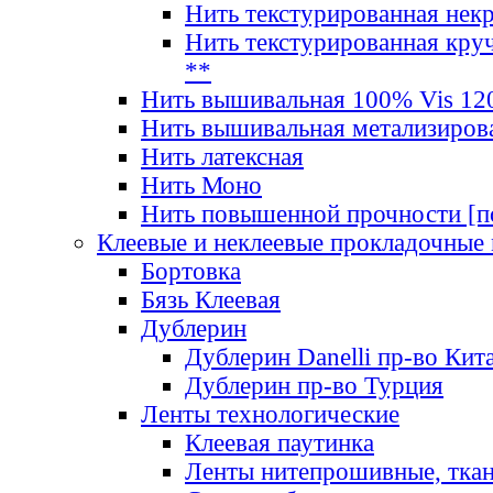
Нить текстурированная нек
Нить текстурированная круч
**
Нить вышивальная 100% Vis 120
Нить вышивальная метализиров
Нить латексная
Нить Моно
Нить повышенной прочности [под
Клеевые и неклеевые прокладочные
Бортовка
Бязь Клеевая
Дублерин
Дублерин Danelli пр-во Кит
Дублерин пр-во Турция
Ленты технологические
Клеевая паутинка
Ленты нитепрошивные, ткан