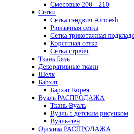
Смесовые 200 - 210
Сетки
Сетка сэндвич Airmesh
Рюкзачная сетка
Сетка трикотажная подклад
Корсетная сетка
Сетка стрейч
Ткань Бязь
Декоративные ткани
Шелк
Бархат
Бархат Корея
Вуаль РАСПРОДАЖА
Ткань Вуаль
Вуаль с детским рисунком
Вуаль-лен
Органза РАСПРОДАЖА