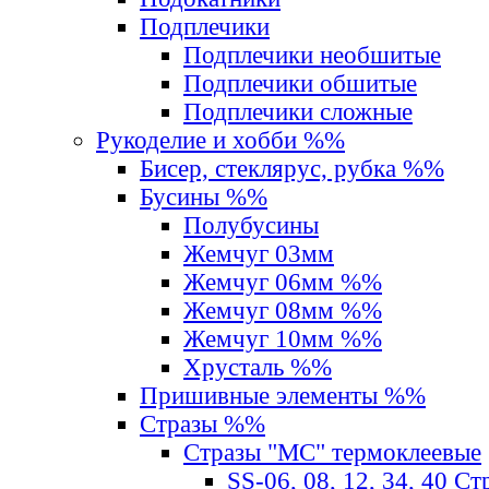
Подплечики
Подплечики необшитые
Подплечики обшитые
Подплечики сложные
Рукоделие и хобби %%
Бисер, стеклярус, рубка %%
Бусины %%
Полубусины
Жемчуг 03мм
Жемчуг 06мм %%
Жемчуг 08мм %%
Жемчуг 10мм %%
Хрусталь %%
Пришивные элементы %%
Стразы %%
Стразы "MС" термоклеевые
SS-06, 08, 12, 34, 40 С