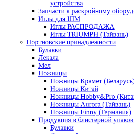
устройства
Запчасти к раскройному обору
Иглы для ШМ
Иглы РАСПРОДАЖА
Иглы TRIUMPH (Тайвань)
Портновские принадлежности
Булавки
Лекала
Мел
Ножницы
Ножницы Крамет (Беларусь
Ножницы Китай
Ножницы Hobby&Pro (Кита
Ножницы Aurora (Тайвань)
Ножницы Finny (Германия)
Продукция в блистерной упаков
Булавки