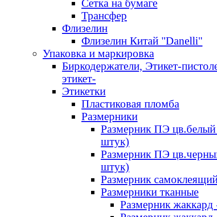
Сетка на бумаге
Трансфер
Флизелин
Флизелин Китай "Danelli"
Упаковка и маркировка
Биркодержатели, Этикет-пистоле
этикет-
Этикетки
Пластиковая пломба
Размерники
Размерник ПЭ цв.белый 
штук)
Размерник ПЭ цв.черны
штук)
Размерник самоклеящи
Размерники тканные
Размерник жаккард 