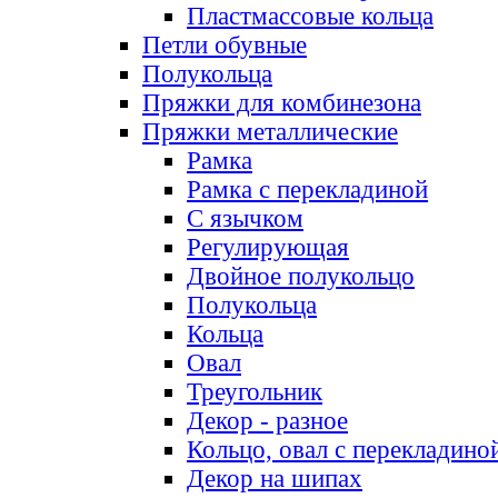
Пластмассовые кольца
Петли обувные
Полукольца
Пряжки для комбинезона
Пряжки металлические
Рамка
Рамка с перекладиной
С язычком
Регулирующая
Двойное полукольцо
Полукольца
Кольца
Овал
Треугольник
Декор - разное
Кольцо, овал с перекладино
Декор на шипах