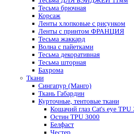
Тесьма ДЛЯ БЭЙДЖЕЙ 11мм
Тесьма брючная
Корсаж
Ленты хлопковые с рисунком
Ленты с принтом ФРАНЦИЯ
Тесьма жаккард
Волна с пайетками
Тесьма декоративная
Тесьма шторная
Бахрома
Ткани
Сингапур (Манго)
Ткань Габардин
Курточные, тентовые ткани
Кошачий глаз Cat's eye TPU
Остин TPU 3000
Белфаст
Честер