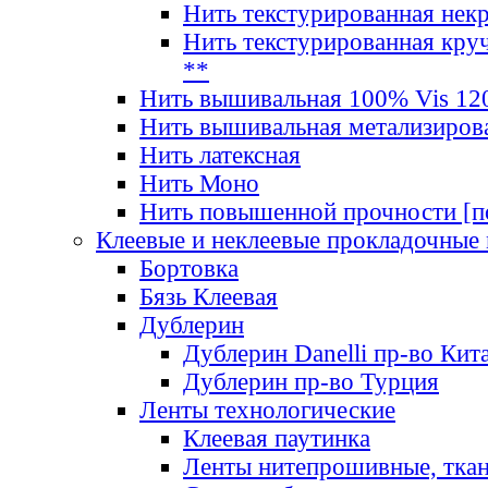
Нить текстурированная нек
Нить текстурированная круч
**
Нить вышивальная 100% Vis 120
Нить вышивальная метализиров
Нить латексная
Нить Моно
Нить повышенной прочности [под
Клеевые и неклеевые прокладочные
Бортовка
Бязь Клеевая
Дублерин
Дублерин Danelli пр-во Кит
Дублерин пр-во Турция
Ленты технологические
Клеевая паутинка
Ленты нитепрошивные, ткан