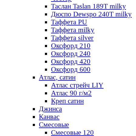
Таслан Taslan 189T milky
Дюспо Dewspo 240T milky
Таффета PU
Таффета milky
Таффета silver
Оксфорд 210
Оксфорд 240
Оксфорд 420
Оксфорд 600
Атлас, сатин
Атлас стрейч LIY
Атлас 90 г/м2
Креп сатин
Джинса
Канвас
Смесовые
Смесовые 120