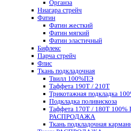
Органза
Ниагара стрейч
Фатин
Фатин жесткий
Фатин мягкий
Фатин элаcтичный
Бифлекс
Парча стрейч
Флис
Ткань подкладочная
Твилл 100%ПЭ
Таффета 190Т / 210Т
Трикотажная подкладка 10
Подкладка поливискоза
Таффета 170Т / 180Т 100%
РАСПРОДАЖА
Ткань подкладочная карман