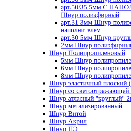
арт.50/35 5мм С НА
Шнур полиэфирный
арт.31 3мм Шнур полиэ
наполнителем
арт.30 5мм Шнур кругл
2мм Шнур полиэфирны
Шнур Полипропиленовый
5мм Шнур полипропил
6мм Шнур полипропил
8мм Шнур полипропил
Шнур эластичный плоский 
Шнур со светоотражающей
Шнур атласный "круглый" 
Шнур метализированный
Шнур Витой
Шнур Акрил
Шнур ПЭ