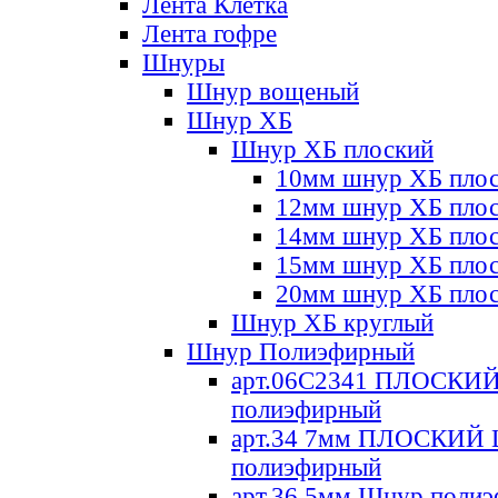
Лента Клетка
Лента гофре
Шнуры
Шнур вощеный
Шнур ХБ
Шнур ХБ плоский
10мм шнур ХБ пло
12мм шнур ХБ пло
14мм шнур ХБ пло
15мм шнур ХБ пло
20мм шнур ХБ пло
Шнур ХБ круглый
Шнур Полиэфирный
арт.06С2341 ПЛОСКИ
полиэфирный
арт.34 7мм ПЛОСКИЙ
полиэфирный
арт.36 5мм Шнур поли