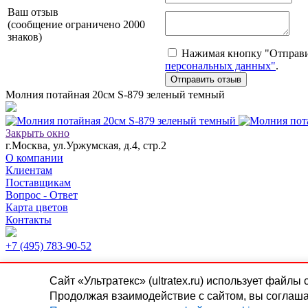
Ваш отзыв
(сообщение ограничено 2000
знаков)
Нажимая кнопку "Отправит
персональных данных"
.
Молния потайная 20см S-879 зеленый темный
Закрыть окно
г.Москва, ул.Уржумская, д.4, стр.2
О компании
Клиентам
Поставщикам
Вопрос - Ответ
Карта цветов
Контакты
+7 (495) 783-90-52
Пн.-Чт.
9:00-18:00
Сайт «Ультратекс» (ultratex.ru) использует файлы
Пт.
9:00-17:00
Продолжая взаимодействие с сайтом, вы соглаша
Сб.-Вск.
выходной