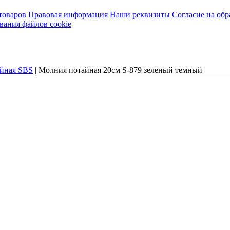
товаров
Правовая информация
Наши реквизиты
Согласие на об
вания файлов cookie
айная SBS
|
Молния потайная 20см S-879 зеленый темный