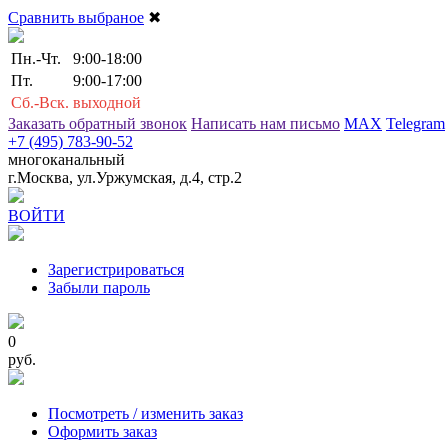
Сравнить выбраное
✖
Пн.-Чт.
9:00-18:00
Пт.
9:00-17:00
Сб.-Вск.
выходной
Заказать обратный звонок
Написать нам письмо
MAX
Telegram
+7 (495) 783-90-52
многоканальный
г.Москва, ул.Уржумская, д.4, стр.2
ВОЙТИ
Зарегистрироваться
Забыли пароль
0
руб.
Посмотреть / изменить заказ
Оформить заказ