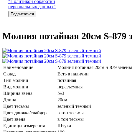
"Политикой обработки
персональных данных"
.
Молния потайная 20см S-879
Наименование
Молния потайная 20см S-879 зелен
Склад
Есть в наличии
Тип молнии
потайная
Вид молнии
неразъемная
Ширина звена
№3
Длина
20см
Цвет тесьмы
зеленый темный
Цвет движка/слайдера
в тон тесьмы
Цвет звена
в тон тесьмы
Единицы измерения
Штука