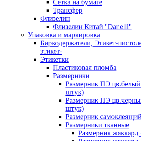
Сетка на бумаге
Трансфер
Флизелин
Флизелин Китай "Danelli"
Упаковка и маркировка
Биркодержатели, Этикет-пистоле
этикет-
Этикетки
Пластиковая пломба
Размерники
Размерник ПЭ цв.белый 
штук)
Размерник ПЭ цв.черны
штук)
Размерник самоклеящи
Размерники тканные
Размерник жаккард 