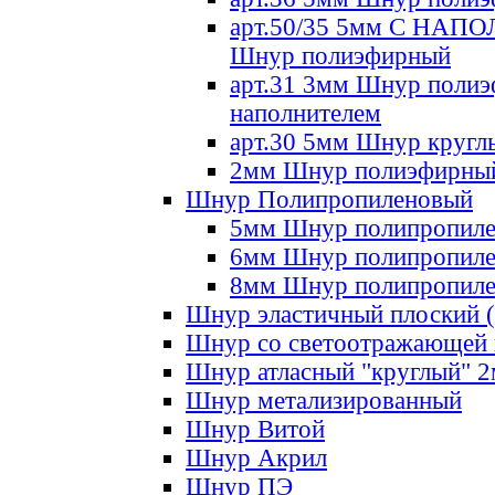
арт.50/35 5мм С НА
Шнур полиэфирный
арт.31 3мм Шнур полиэ
наполнителем
арт.30 5мм Шнур кругл
2мм Шнур полиэфирны
Шнур Полипропиленовый
5мм Шнур полипропил
6мм Шнур полипропил
8мм Шнур полипропил
Шнур эластичный плоский 
Шнур со светоотражающей
Шнур атласный "круглый" 
Шнур метализированный
Шнур Витой
Шнур Акрил
Шнур ПЭ