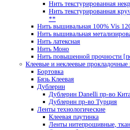
Нить текстурированная нек
Нить текстурированная круч
**
Нить вышивальная 100% Vis 120
Нить вышивальная метализиров
Нить латексная
Нить Моно
Нить повышенной прочности [под
Клеевые и неклеевые прокладочные
Бортовка
Бязь Клеевая
Дублерин
Дублерин Danelli пр-во Кит
Дублерин пр-во Турция
Ленты технологические
Клеевая паутинка
Ленты нитепрошивные, ткан