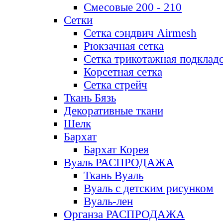
Смесовые 200 - 210
Сетки
Сетка сэндвич Airmesh
Рюкзачная сетка
Сетка трикотажная подклад
Корсетная сетка
Сетка стрейч
Ткань Бязь
Декоративные ткани
Шелк
Бархат
Бархат Корея
Вуаль РАСПРОДАЖА
Ткань Вуаль
Вуаль с детским рисунком
Вуаль-лен
Органза РАСПРОДАЖА