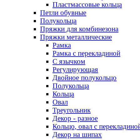
Пластмассовые кольца
Петли обувные
Полукольца
Пряжки для комбинезона
Пряжки металлические
Рамка
Рамка с перекладиной
С язычком
Регулирующая
Двойное полукольцо
Полукольца
Кольца
Овал
Треугольник
Декор - разное
Кольцо, овал с перекладино
Декор на шипах