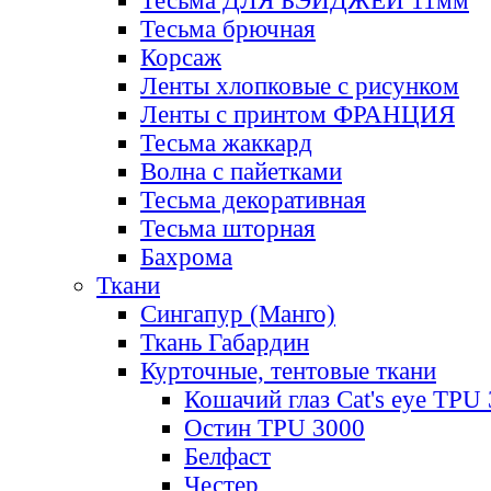
Тесьма ДЛЯ БЭЙДЖЕЙ 11мм
Тесьма брючная
Корсаж
Ленты хлопковые с рисунком
Ленты с принтом ФРАНЦИЯ
Тесьма жаккард
Волна с пайетками
Тесьма декоративная
Тесьма шторная
Бахрома
Ткани
Сингапур (Манго)
Ткань Габардин
Курточные, тентовые ткани
Кошачий глаз Cat's eye TPU
Остин TPU 3000
Белфаст
Честер