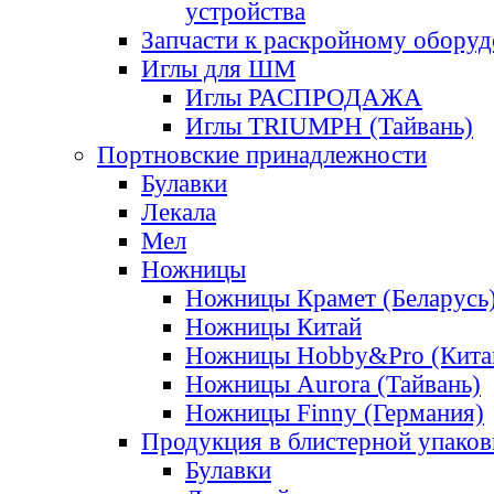
устройства
Запчасти к раскройному обору
Иглы для ШМ
Иглы РАСПРОДАЖА
Иглы TRIUMPH (Тайвань)
Портновские принадлежности
Булавки
Лекала
Мел
Ножницы
Ножницы Крамет (Беларусь
Ножницы Китай
Ножницы Hobby&Pro (Кита
Ножницы Aurora (Тайвань)
Ножницы Finny (Германия)
Продукция в блистерной упаков
Булавки