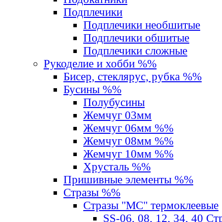
Подплечики
Подплечики необшитые
Подплечики обшитые
Подплечики сложные
Рукоделие и хобби %%
Бисер, стеклярус, рубка %%
Бусины %%
Полубусины
Жемчуг 03мм
Жемчуг 06мм %%
Жемчуг 08мм %%
Жемчуг 10мм %%
Хрусталь %%
Пришивные элементы %%
Стразы %%
Стразы "MС" термоклеевые
SS-06, 08, 12, 34, 40 С