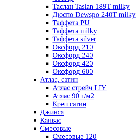
Таслан Taslan 189T milky
Дюспо Dewspo 240T milky
Таффета PU
Таффета milky
Таффета silver
Оксфорд 210
Оксфорд 240
Оксфорд 420
Оксфорд 600
Атлас, сатин
Атлас стрейч LIY
Атлас 90 г/м2
Креп сатин
Джинса
Канвас
Смесовые
Смесовые 120