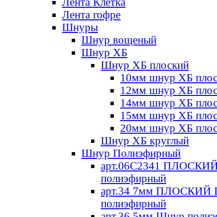
Лента Клетка
Лента гофре
Шнуры
Шнур вощеный
Шнур ХБ
Шнур ХБ плоский
10мм шнур ХБ пло
12мм шнур ХБ пло
14мм шнур ХБ пло
15мм шнур ХБ пло
20мм шнур ХБ пло
Шнур ХБ круглый
Шнур Полиэфирный
арт.06С2341 ПЛОСКИ
полиэфирный
арт.34 7мм ПЛОСКИЙ
полиэфирный
арт.36 5мм Шнур поли