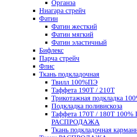
Органза
Ниагара стрейч
Фатин
Фатин жесткий
Фатин мягкий
Фатин элаcтичный
Бифлекс
Парча стрейч
Флис
Ткань подкладочная
Твилл 100%ПЭ
Таффета 190Т / 210Т
Трикотажная подкладка 10
Подкладка поливискоза
Таффета 170Т / 180Т 100%
РАСПРОДАЖА
Ткань подкладочная карман