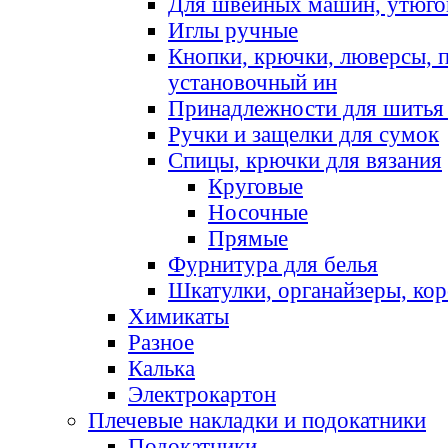
Для швейных машин, утюго
Иглы ручные
Кнопки, крючки, люверсы, 
установочный ин
Принадлежности для шитья 
Ручки и защелки для сумок
Спицы, крючки для вязания
Круговые
Носочные
Прямые
Фурнитура для белья
Шкатулки, органайзеры, кор
Химикаты
Разное
Калька
Электрокартон
Плечевые накладки и подокатники
Подокатники