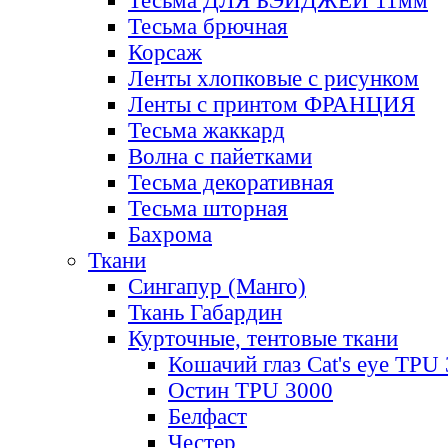
Тесьма ДЛЯ БЭЙДЖЕЙ 11мм
Тесьма брючная
Корсаж
Ленты хлопковые с рисунком
Ленты с принтом ФРАНЦИЯ
Тесьма жаккард
Волна с пайетками
Тесьма декоративная
Тесьма шторная
Бахрома
Ткани
Сингапур (Манго)
Ткань Габардин
Курточные, тентовые ткани
Кошачий глаз Cat's eye TPU
Остин TPU 3000
Белфаст
Честер