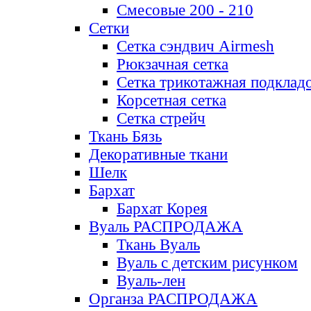
Смесовые 200 - 210
Сетки
Сетка сэндвич Airmesh
Рюкзачная сетка
Сетка трикотажная подклад
Корсетная сетка
Сетка стрейч
Ткань Бязь
Декоративные ткани
Шелк
Бархат
Бархат Корея
Вуаль РАСПРОДАЖА
Ткань Вуаль
Вуаль с детским рисунком
Вуаль-лен
Органза РАСПРОДАЖА