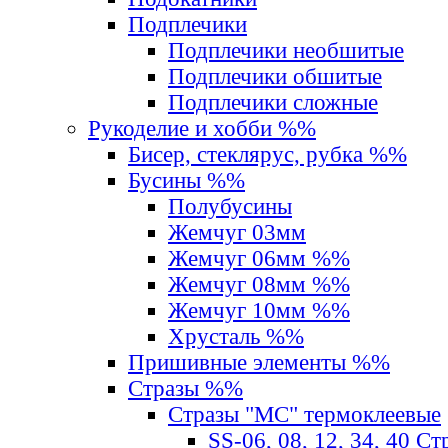
Подплечики
Подплечики необшитые
Подплечики обшитые
Подплечики сложные
Рукоделие и хобби %%
Бисер, стеклярус, рубка %%
Бусины %%
Полубусины
Жемчуг 03мм
Жемчуг 06мм %%
Жемчуг 08мм %%
Жемчуг 10мм %%
Хрусталь %%
Пришивные элементы %%
Стразы %%
Стразы "MС" термоклеевые
SS-06, 08, 12, 34, 40 С