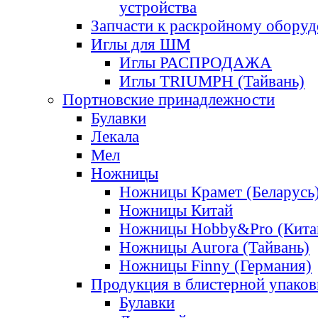
устройства
Запчасти к раскройному обору
Иглы для ШМ
Иглы РАСПРОДАЖА
Иглы TRIUMPH (Тайвань)
Портновские принадлежности
Булавки
Лекала
Мел
Ножницы
Ножницы Крамет (Беларусь
Ножницы Китай
Ножницы Hobby&Pro (Кита
Ножницы Aurora (Тайвань)
Ножницы Finny (Германия)
Продукция в блистерной упаков
Булавки