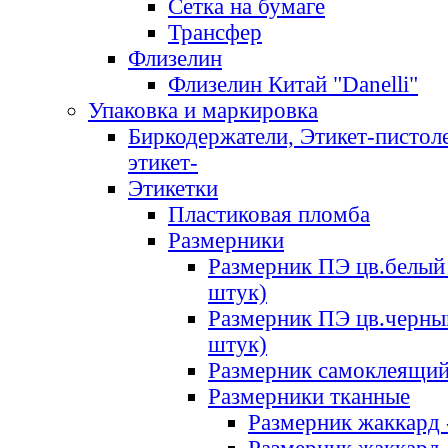
Сетка на бумаге
Трансфер
Флизелин
Флизелин Китай "Danelli"
Упаковка и маркировка
Биркодержатели, Этикет-пистоле
этикет-
Этикетки
Пластиковая пломба
Размерники
Размерник ПЭ цв.белый 
штук)
Размерник ПЭ цв.черны
штук)
Размерник самоклеящи
Размерники тканные
Размерник жаккард 