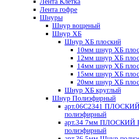
Лента Клетка
Лента гофре
Шнуры
Шнур вощеный
Шнур ХБ
Шнур ХБ плоский
10мм шнур ХБ пло
12мм шнур ХБ пло
14мм шнур ХБ пло
15мм шнур ХБ пло
20мм шнур ХБ пло
Шнур ХБ круглый
Шнур Полиэфирный
арт.06С2341 ПЛОСКИ
полиэфирный
арт.34 7мм ПЛОСКИЙ
полиэфирный
арт.36 5мм Шнур поли