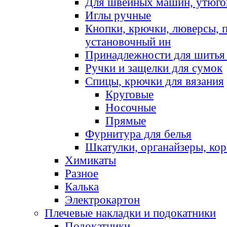
Для швейных машин, утюго
Иглы ручные
Кнопки, крючки, люверсы, 
установочный ин
Принадлежности для шитья 
Ручки и защелки для сумок
Спицы, крючки для вязания
Круговые
Носочные
Прямые
Фурнитура для белья
Шкатулки, органайзеры, кор
Химикаты
Разное
Калька
Электрокартон
Плечевые накладки и подокатники
Подокатники