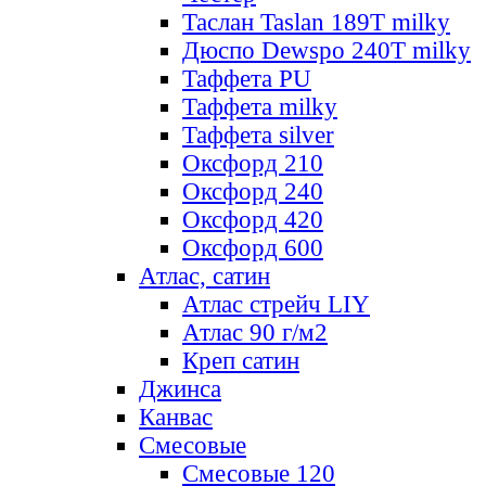
Таслан Taslan 189T milky
Дюспо Dewspo 240T milky
Таффета PU
Таффета milky
Таффета silver
Оксфорд 210
Оксфорд 240
Оксфорд 420
Оксфорд 600
Атлас, сатин
Атлас стрейч LIY
Атлас 90 г/м2
Креп сатин
Джинса
Канвас
Смесовые
Смесовые 120