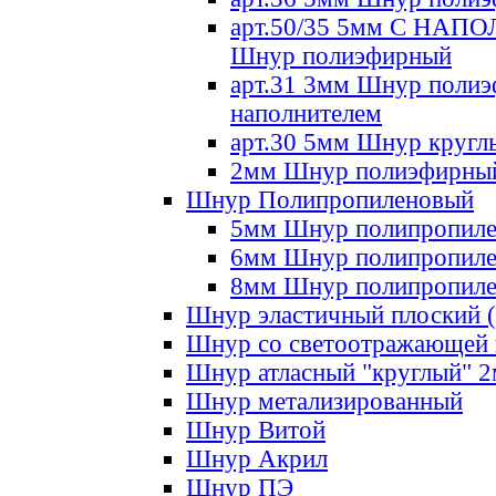
арт.50/35 5мм С НА
Шнур полиэфирный
арт.31 3мм Шнур полиэ
наполнителем
арт.30 5мм Шнур кругл
2мм Шнур полиэфирны
Шнур Полипропиленовый
5мм Шнур полипропил
6мм Шнур полипропил
8мм Шнур полипропил
Шнур эластичный плоский 
Шнур со светоотражающей
Шнур атласный "круглый" 
Шнур метализированный
Шнур Витой
Шнур Акрил
Шнур ПЭ