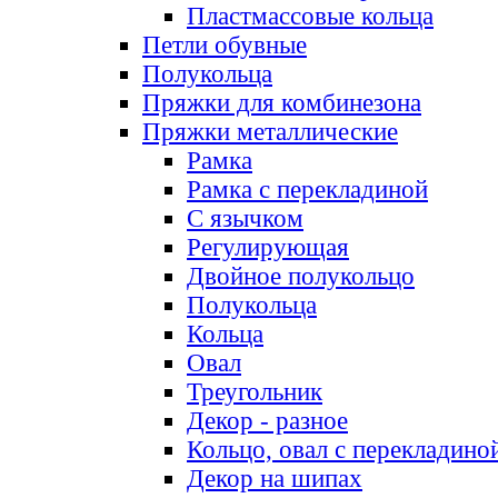
Пластмассовые кольца
Петли обувные
Полукольца
Пряжки для комбинезона
Пряжки металлические
Рамка
Рамка с перекладиной
С язычком
Регулирующая
Двойное полукольцо
Полукольца
Кольца
Овал
Треугольник
Декор - разное
Кольцо, овал с перекладино
Декор на шипах