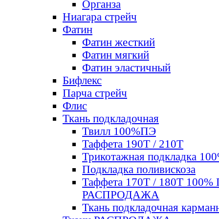
Органза
Ниагара стрейч
Фатин
Фатин жесткий
Фатин мягкий
Фатин элаcтичный
Бифлекс
Парча стрейч
Флис
Ткань подкладочная
Твилл 100%ПЭ
Таффета 190Т / 210Т
Трикотажная подкладка 10
Подкладка поливискоза
Таффета 170Т / 180Т 100%
РАСПРОДАЖА
Ткань подкладочная карман