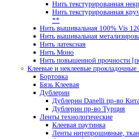
Нить текстурированная нек
Нить текстурированная круч
**
Нить вышивальная 100% Vis 120
Нить вышивальная метализиров
Нить латексная
Нить Моно
Нить повышенной прочности [под
Клеевые и неклеевые прокладочные
Бортовка
Бязь Клеевая
Дублерин
Дублерин Danelli пр-во Кит
Дублерин пр-во Турция
Ленты технологические
Клеевая паутинка
Ленты нитепрошивные, ткан