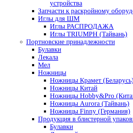
устройства
Запчасти к раскройному обору
Иглы для ШМ
Иглы РАСПРОДАЖА
Иглы TRIUMPH (Тайвань)
Портновские принадлежности
Булавки
Лекала
Мел
Ножницы
Ножницы Крамет (Беларусь
Ножницы Китай
Ножницы Hobby&Pro (Кита
Ножницы Aurora (Тайвань)
Ножницы Finny (Германия)
Продукция в блистерной упаков
Булавки