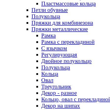
Пластмассовые кольца
Петли обувные
Полукольца
Пряжки для комбинезона
Пряжки металлические
Рамка
Рамка с перекладиной
С язычком
Регулирующая
Двойное полукольцо
Полукольца
Кольца
Овал
Треугольник
Декор - разное
Кольцо, овал с перекладино
Декор на шипах