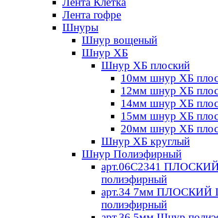
Лента Клетка
Лента гофре
Шнуры
Шнур вощеный
Шнур ХБ
Шнур ХБ плоский
10мм шнур ХБ пло
12мм шнур ХБ пло
14мм шнур ХБ пло
15мм шнур ХБ пло
20мм шнур ХБ пло
Шнур ХБ круглый
Шнур Полиэфирный
арт.06С2341 ПЛОСКИ
полиэфирный
арт.34 7мм ПЛОСКИЙ
полиэфирный
арт.36 5мм Шнур поли