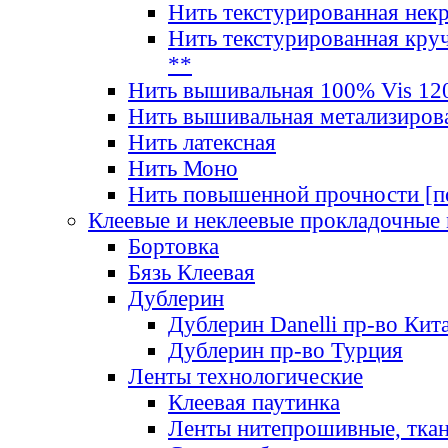
Нить текстурированная нек
Нить текстурированная круч
**
Нить вышивальная 100% Vis 120
Нить вышивальная метализиров
Нить латексная
Нить Моно
Нить повышенной прочности [под
Клеевые и неклеевые прокладочные
Бортовка
Бязь Клеевая
Дублерин
Дублерин Danelli пр-во Кит
Дублерин пр-во Турция
Ленты технологические
Клеевая паутинка
Ленты нитепрошивные, ткан