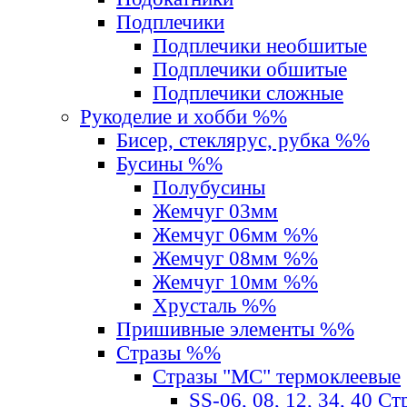
Подплечики
Подплечики необшитые
Подплечики обшитые
Подплечики сложные
Рукоделие и хобби %%
Бисер, стеклярус, рубка %%
Бусины %%
Полубусины
Жемчуг 03мм
Жемчуг 06мм %%
Жемчуг 08мм %%
Жемчуг 10мм %%
Хрусталь %%
Пришивные элементы %%
Стразы %%
Стразы "MС" термоклеевые
SS-06, 08, 12, 34, 40 С