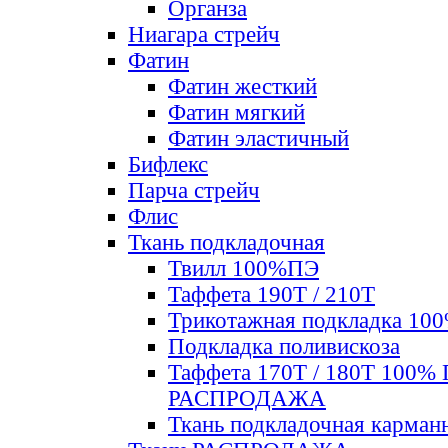
Органза
Ниагара стрейч
Фатин
Фатин жесткий
Фатин мягкий
Фатин элаcтичный
Бифлекс
Парча стрейч
Флис
Ткань подкладочная
Твилл 100%ПЭ
Таффета 190Т / 210Т
Трикотажная подкладка 10
Подкладка поливискоза
Таффета 170Т / 180Т 100%
РАСПРОДАЖА
Ткань подкладочная карман