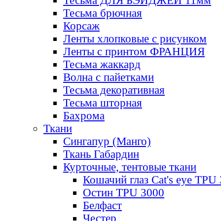
Тесьма ДЛЯ БЭЙДЖЕЙ 11мм
Тесьма брючная
Корсаж
Ленты хлопковые с рисунком
Ленты с принтом ФРАНЦИЯ
Тесьма жаккард
Волна с пайетками
Тесьма декоративная
Тесьма шторная
Бахрома
Ткани
Сингапур (Манго)
Ткань Габардин
Курточные, тентовые ткани
Кошачий глаз Cat's eye TPU
Остин TPU 3000
Белфаст
Честер