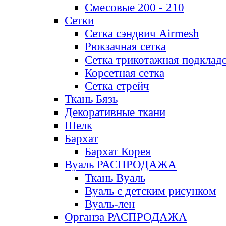
Смесовые 200 - 210
Сетки
Сетка сэндвич Airmesh
Рюкзачная сетка
Сетка трикотажная подклад
Корсетная сетка
Сетка стрейч
Ткань Бязь
Декоративные ткани
Шелк
Бархат
Бархат Корея
Вуаль РАСПРОДАЖА
Ткань Вуаль
Вуаль с детским рисунком
Вуаль-лен
Органза РАСПРОДАЖА