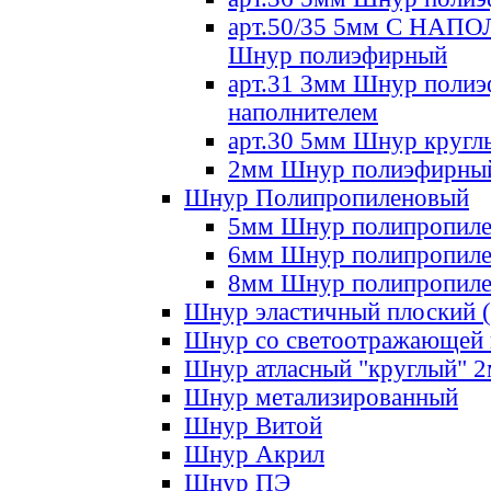
арт.50/35 5мм С НА
Шнур полиэфирный
арт.31 3мм Шнур полиэ
наполнителем
арт.30 5мм Шнур кругл
2мм Шнур полиэфирны
Шнур Полипропиленовый
5мм Шнур полипропил
6мм Шнур полипропил
8мм Шнур полипропил
Шнур эластичный плоский 
Шнур со светоотражающей
Шнур атласный "круглый" 
Шнур метализированный
Шнур Витой
Шнур Акрил
Шнур ПЭ