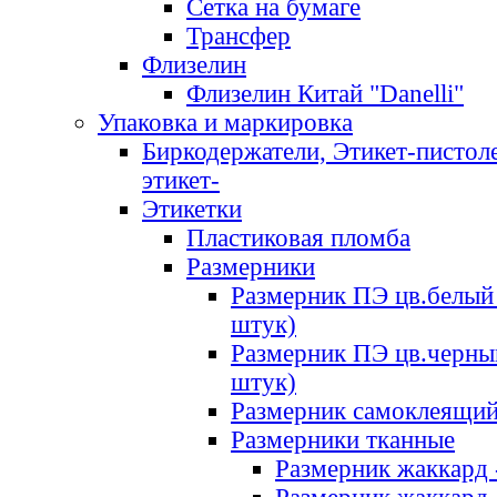
Сетка на бумаге
Трансфер
Флизелин
Флизелин Китай "Danelli"
Упаковка и маркировка
Биркодержатели, Этикет-пистоле
этикет-
Этикетки
Пластиковая пломба
Размерники
Размерник ПЭ цв.белый 
штук)
Размерник ПЭ цв.черны
штук)
Размерник самоклеящи
Размерники тканные
Размерник жаккард 