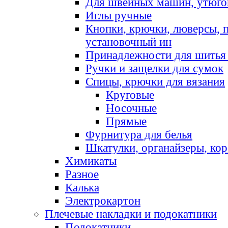
Для швейных машин, утюго
Иглы ручные
Кнопки, крючки, люверсы, 
установочный ин
Принадлежности для шитья 
Ручки и защелки для сумок
Спицы, крючки для вязания
Круговые
Носочные
Прямые
Фурнитура для белья
Шкатулки, органайзеры, кор
Химикаты
Разное
Калька
Электрокартон
Плечевые накладки и подокатники
Подокатники