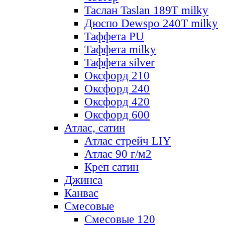
Таслан Taslan 189T milky
Дюспо Dewspo 240T milky
Таффета PU
Таффета milky
Таффета silver
Оксфорд 210
Оксфорд 240
Оксфорд 420
Оксфорд 600
Атлас, сатин
Атлас стрейч LIY
Атлас 90 г/м2
Креп сатин
Джинса
Канвас
Смесовые
Смесовые 120