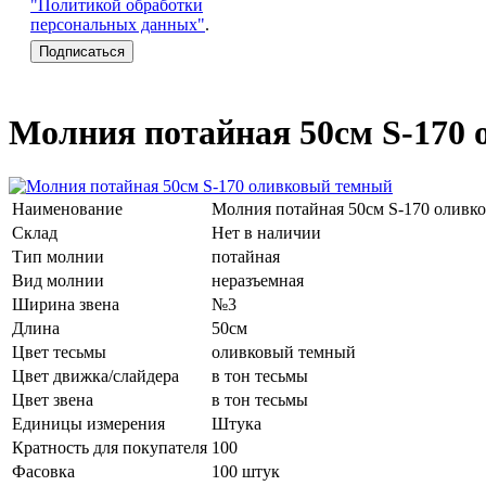
"Политикой обработки
персональных данных"
.
Молния потайная 50см S-170
Наименование
Молния потайная 50см S-170 оливк
Склад
Нет в наличии
Тип молнии
потайная
Вид молнии
неразъемная
Ширина звена
№3
Длина
50см
Цвет тесьмы
оливковый темный
Цвет движка/слайдера
в тон тесьмы
Цвет звена
в тон тесьмы
Единицы измерения
Штука
Кратность для покупателя
100
Фасовка
100 штук