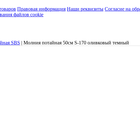
товаров
Правовая информация
Наши реквизиты
Согласие на об
вания файлов cookie
айная SBS
|
Молния потайная 50см S-170 оливковый темный