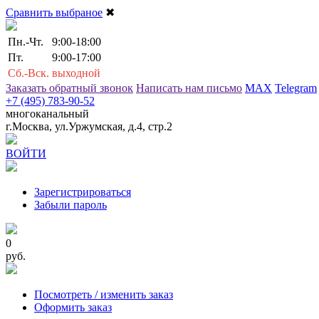
Сравнить выбраное
✖
Пн.-Чт.
9:00-18:00
Пт.
9:00-17:00
Сб.-Вск.
выходной
Заказать обратный звонок
Написать нам письмо
MAX
Telegram
+7 (495) 783-90-52
многоканальный
г.Москва, ул.Уржумская, д.4, стр.2
ВОЙТИ
Зарегистрироваться
Забыли пароль
0
руб.
Посмотреть / изменить заказ
Оформить заказ