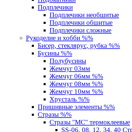
Подплечики
Подплечики необшитые
Подплечики обшитые
Подплечики сложные
Рукоделие и хобби %%
Бисер, стеклярус, рубка %%
Бусины %%
Полубусины
Жемчуг 03мм
Жемчуг 06мм %%
Жемчуг 08мм %%
Жемчуг 10мм %%
Хрусталь %%
Пришивные элементы %%
Стразы %%
Стразы "MС" термоклеевые
SS-06, 08, 12, 34, 40 С