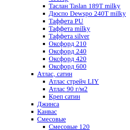
Таслан Taslan 189T milky
Дюспо Dewspo 240T milky
Таффета PU
Таффета milky
Таффета silver
Оксфорд 210
Оксфорд 240
Оксфорд 420
Оксфорд 600
Атлас, сатин
Атлас стрейч LIY
Атлас 90 г/м2
Креп сатин
Джинса
Канвас
Смесовые
Смесовые 120