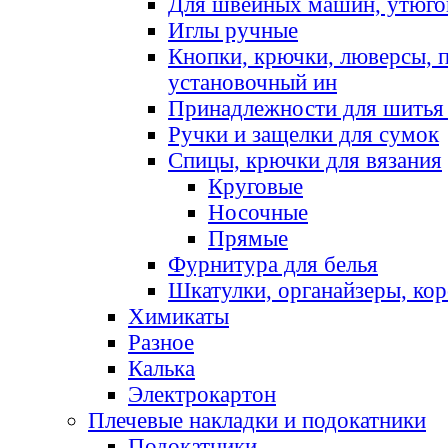
Для швейных машин, утюго
Иглы ручные
Кнопки, крючки, люверсы, 
установочный ин
Принадлежности для шитья 
Ручки и защелки для сумок
Спицы, крючки для вязания
Круговые
Носочные
Прямые
Фурнитура для белья
Шкатулки, органайзеры, кор
Химикаты
Разное
Калька
Электрокартон
Плечевые накладки и подокатники
Подокатники