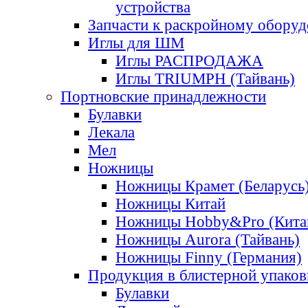
устройства
Запчасти к раскройному обору
Иглы для ШМ
Иглы РАСПРОДАЖА
Иглы TRIUMPH (Тайвань)
Портновские принадлежности
Булавки
Лекала
Мел
Ножницы
Ножницы Крамет (Беларусь
Ножницы Китай
Ножницы Hobby&Pro (Кита
Ножницы Aurora (Тайвань)
Ножницы Finny (Германия)
Продукция в блистерной упаков
Булавки