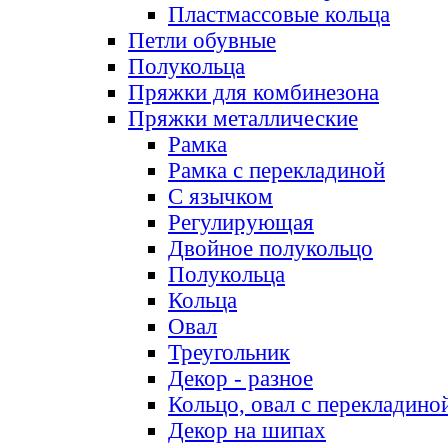
Пластмассовые кольца
Петли обувные
Полукольца
Пряжки для комбинезона
Пряжки металлические
Рамка
Рамка с перекладиной
С язычком
Регулирующая
Двойное полукольцо
Полукольца
Кольца
Овал
Треугольник
Декор - разное
Кольцо, овал с перекладино
Декор на шипах