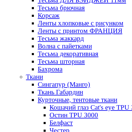
Тесьма ДЛЯ БЭЙДЖЕЙ 11мм
Тесьма брючная
Корсаж
Ленты хлопковые с рисунком
Ленты с принтом ФРАНЦИЯ
Тесьма жаккард
Волна с пайетками
Тесьма декоративная
Тесьма шторная
Бахрома
Ткани
Сингапур (Манго)
Ткань Габардин
Курточные, тентовые ткани
Кошачий глаз Cat's eye TPU
Остин TPU 3000
Белфаст
Честер