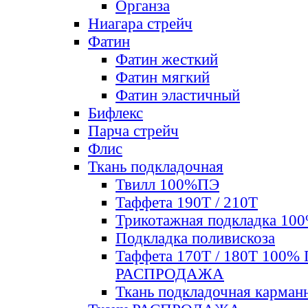
Органза
Ниагара стрейч
Фатин
Фатин жесткий
Фатин мягкий
Фатин элаcтичный
Бифлекс
Парча стрейч
Флис
Ткань подкладочная
Твилл 100%ПЭ
Таффета 190Т / 210Т
Трикотажная подкладка 10
Подкладка поливискоза
Таффета 170Т / 180Т 100%
РАСПРОДАЖА
Ткань подкладочная карман