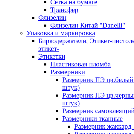
Сетка на бумаге
Трансфер
Флизелин
Флизелин Китай "Danelli"
Упаковка и маркировка
Биркодержатели, Этикет-пистоле
этикет-
Этикетки
Пластиковая пломба
Размерники
Размерник ПЭ цв.белый 
штук)
Размерник ПЭ цв.черны
штук)
Размерник самоклеящи
Размерники тканные
Размерник жаккард 