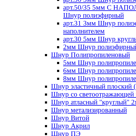
арт.50/35 5мм С НА
Шнур полиэфирный
арт.31 3мм Шнур полиэ
наполнителем
арт.30 5мм Шнур кругл
2мм Шнур полиэфирны
Шнур Полипропиленовый
5мм Шнур полипропил
6мм Шнур полипропил
8мм Шнур полипропил
Шнур эластичный плоский 
Шнур со светоотражающей
Шнур атласный "круглый" 
Шнур метализированный
Шнур Витой
Шнур Акрил
Шнур ПЭ