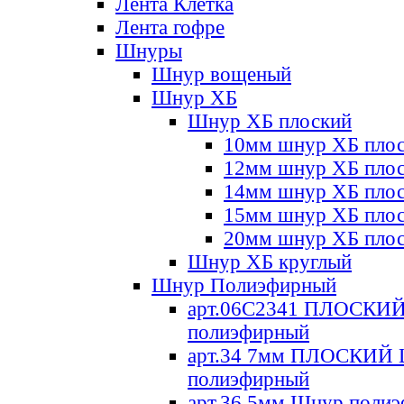
Лента Клетка
Лента гофре
Шнуры
Шнур вощеный
Шнур ХБ
Шнур ХБ плоский
10мм шнур ХБ пло
12мм шнур ХБ пло
14мм шнур ХБ пло
15мм шнур ХБ пло
20мм шнур ХБ пло
Шнур ХБ круглый
Шнур Полиэфирный
арт.06С2341 ПЛОСКИ
полиэфирный
арт.34 7мм ПЛОСКИЙ
полиэфирный
арт.36 5мм Шнур поли