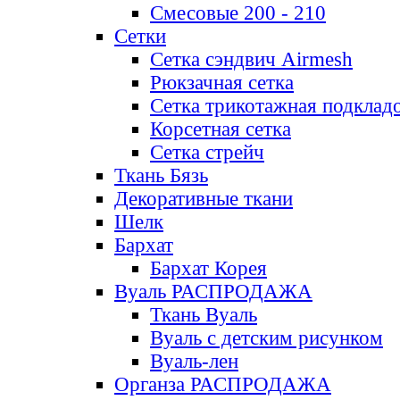
Смесовые 200 - 210
Сетки
Сетка сэндвич Airmesh
Рюкзачная сетка
Сетка трикотажная подклад
Корсетная сетка
Сетка стрейч
Ткань Бязь
Декоративные ткани
Шелк
Бархат
Бархат Корея
Вуаль РАСПРОДАЖА
Ткань Вуаль
Вуаль с детским рисунком
Вуаль-лен
Органза РАСПРОДАЖА