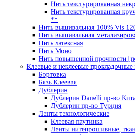
Нить текстурированная нек
Нить текстурированная круч
**
Нить вышивальная 100% Vis 120
Нить вышивальная метализиров
Нить латексная
Нить Моно
Нить повышенной прочности [под
Клеевые и неклеевые прокладочные
Бортовка
Бязь Клеевая
Дублерин
Дублерин Danelli пр-во Кит
Дублерин пр-во Турция
Ленты технологические
Клеевая паутинка
Ленты нитепрошивные, ткан