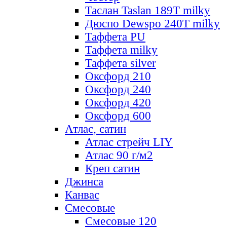
Таслан Taslan 189T milky
Дюспо Dewspo 240T milky
Таффета PU
Таффета milky
Таффета silver
Оксфорд 210
Оксфорд 240
Оксфорд 420
Оксфорд 600
Атлас, сатин
Атлас стрейч LIY
Атлас 90 г/м2
Креп сатин
Джинса
Канвас
Смесовые
Смесовые 120