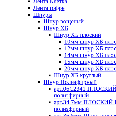
Лента Клетка
Лента гофре
Шнуры
Шнур вощеный
Шнур ХБ
Шнур ХБ плоский
10мм шнур ХБ пло
12мм шнур ХБ пло
14мм шнур ХБ пло
15мм шнур ХБ пло
20мм шнур ХБ пло
Шнур ХБ круглый
Шнур Полиэфирный
арт.06С2341 ПЛОСКИ
полиэфирный
арт.34 7мм ПЛОСКИЙ
полиэфирный
арт.36 5мм Шнур поли