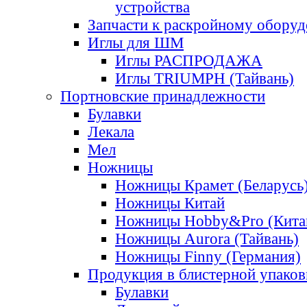
устройства
Запчасти к раскройному обору
Иглы для ШМ
Иглы РАСПРОДАЖА
Иглы TRIUMPH (Тайвань)
Портновские принадлежности
Булавки
Лекала
Мел
Ножницы
Ножницы Крамет (Беларусь
Ножницы Китай
Ножницы Hobby&Pro (Кита
Ножницы Aurora (Тайвань)
Ножницы Finny (Германия)
Продукция в блистерной упаков
Булавки