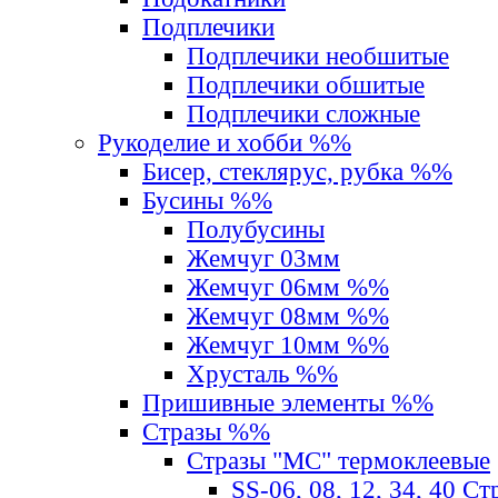
Подплечики
Подплечики необшитые
Подплечики обшитые
Подплечики сложные
Рукоделие и хобби %%
Бисер, стеклярус, рубка %%
Бусины %%
Полубусины
Жемчуг 03мм
Жемчуг 06мм %%
Жемчуг 08мм %%
Жемчуг 10мм %%
Хрусталь %%
Пришивные элементы %%
Стразы %%
Стразы "MС" термоклеевые
SS-06, 08, 12, 34, 40 С