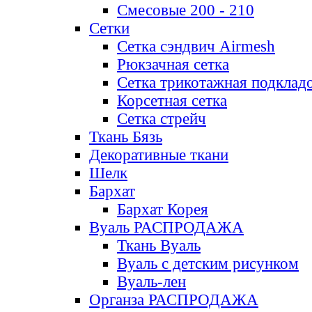
Смесовые 200 - 210
Сетки
Сетка сэндвич Airmesh
Рюкзачная сетка
Сетка трикотажная подклад
Корсетная сетка
Сетка стрейч
Ткань Бязь
Декоративные ткани
Шелк
Бархат
Бархат Корея
Вуаль РАСПРОДАЖА
Ткань Вуаль
Вуаль с детским рисунком
Вуаль-лен
Органза РАСПРОДАЖА