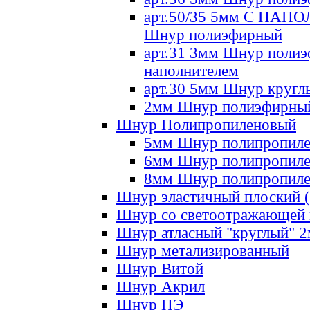
арт.50/35 5мм С НА
Шнур полиэфирный
арт.31 3мм Шнур полиэ
наполнителем
арт.30 5мм Шнур кругл
2мм Шнур полиэфирны
Шнур Полипропиленовый
5мм Шнур полипропил
6мм Шнур полипропил
8мм Шнур полипропил
Шнур эластичный плоский 
Шнур со светоотражающей
Шнур атласный "круглый" 
Шнур метализированный
Шнур Витой
Шнур Акрил
Шнур ПЭ