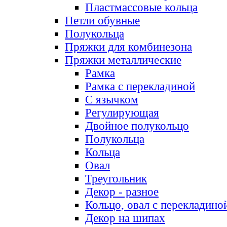
Пластмассовые кольца
Петли обувные
Полукольца
Пряжки для комбинезона
Пряжки металлические
Рамка
Рамка с перекладиной
С язычком
Регулирующая
Двойное полукольцо
Полукольца
Кольца
Овал
Треугольник
Декор - разное
Кольцо, овал с перекладино
Декор на шипах