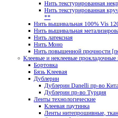
Нить текстурированная нек
Нить текстурированная круч
**
Нить вышивальная 100% Vis 120
Нить вышивальная метализиров
Нить латексная
Нить Моно
Нить повышенной прочности [под
Клеевые и неклеевые прокладочные
Бортовка
Бязь Клеевая
Дублерин
Дублерин Danelli пр-во Кит
Дублерин пр-во Турция
Ленты технологические
Клеевая паутинка
Ленты нитепрошивные, ткан