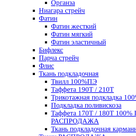
Органза
Ниагара стрейч
Фатин
Фатин жесткий
Фатин мягкий
Фатин элаcтичный
Бифлекс
Парча стрейч
Флис
Ткань подкладочная
Твилл 100%ПЭ
Таффета 190Т / 210Т
Трикотажная подкладка 10
Подкладка поливискоза
Таффета 170Т / 180Т 100%
РАСПРОДАЖА
Ткань подкладочная карман