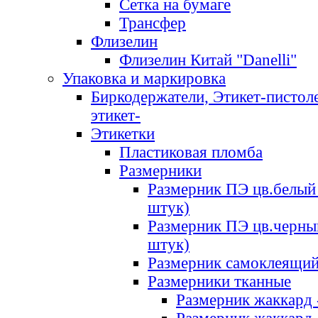
Сетка на бумаге
Трансфер
Флизелин
Флизелин Китай "Danelli"
Упаковка и маркировка
Биркодержатели, Этикет-пистоле
этикет-
Этикетки
Пластиковая пломба
Размерники
Размерник ПЭ цв.белый 
штук)
Размерник ПЭ цв.черны
штук)
Размерник самоклеящи
Размерники тканные
Размерник жаккард 