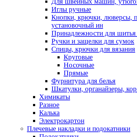
Для швейных машин, утюго
Иглы ручные
Кнопки, крючки, люверсы, 
установочный ин
Принадлежности для шитья 
Ручки и защелки для сумок
Спицы, крючки для вязания
Круговые
Носочные
Прямые
Фурнитура для белья
Шкатулки, органайзеры, кор
Химикаты
Разное
Калька
Электрокартон
Плечевые накладки и подокатники
Подокатники