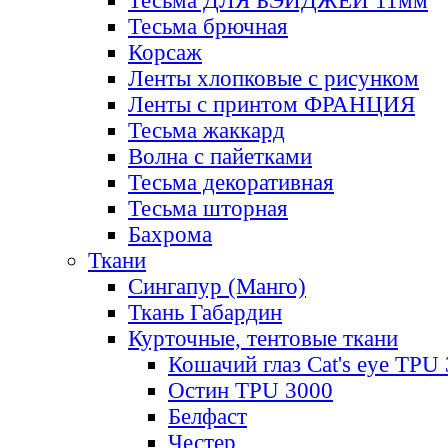
Тесьма ДЛЯ БЭЙДЖЕЙ 11мм
Тесьма брючная
Корсаж
Ленты хлопковые с рисунком
Ленты с принтом ФРАНЦИЯ
Тесьма жаккард
Волна с пайетками
Тесьма декоративная
Тесьма шторная
Бахрома
Ткани
Сингапур (Манго)
Ткань Габардин
Курточные, тентовые ткани
Кошачий глаз Cat's eye TPU
Остин TPU 3000
Белфаст
Честер