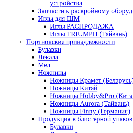
устройства
Запчасти к раскройному обору
Иглы для ШМ
Иглы РАСПРОДАЖА
Иглы TRIUMPH (Тайвань)
Портновские принадлежности
Булавки
Лекала
Мел
Ножницы
Ножницы Крамет (Беларусь
Ножницы Китай
Ножницы Hobby&Pro (Кита
Ножницы Aurora (Тайвань)
Ножницы Finny (Германия)
Продукция в блистерной упаков
Булавки