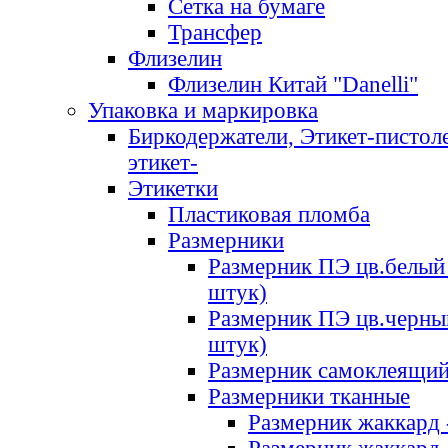
Сетка на бумаге
Трансфер
Флизелин
Флизелин Китай "Danelli"
Упаковка и маркировка
Биркодержатели, Этикет-пистоле
этикет-
Этикетки
Пластиковая пломба
Размерники
Размерник ПЭ цв.белый 
штук)
Размерник ПЭ цв.черны
штук)
Размерник самоклеящи
Размерники тканные
Размерник жаккард 