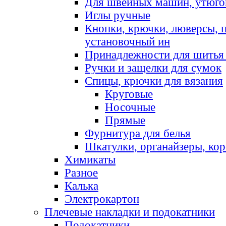
Для швейных машин, утюго
Иглы ручные
Кнопки, крючки, люверсы, 
установочный ин
Принадлежности для шитья 
Ручки и защелки для сумок
Спицы, крючки для вязания
Круговые
Носочные
Прямые
Фурнитура для белья
Шкатулки, органайзеры, кор
Химикаты
Разное
Калька
Электрокартон
Плечевые накладки и подокатники
Подокатники