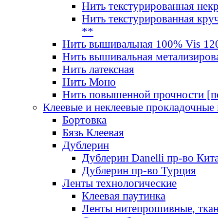
Нить текстурированная нек
Нить текстурированная круч
**
Нить вышивальная 100% Vis 120
Нить вышивальная метализиров
Нить латексная
Нить Моно
Нить повышенной прочности [под
Клеевые и неклеевые прокладочные
Бортовка
Бязь Клеевая
Дублерин
Дублерин Danelli пр-во Кит
Дублерин пр-во Турция
Ленты технологические
Клеевая паутинка
Ленты нитепрошивные, ткан