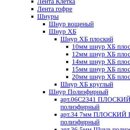
Лента Клетка
Лента гофре
Шнуры
Шнур вощеный
Шнур ХБ
Шнур ХБ плоский
10мм шнур ХБ пло
12мм шнур ХБ пло
14мм шнур ХБ пло
15мм шнур ХБ пло
20мм шнур ХБ пло
Шнур ХБ круглый
Шнур Полиэфирный
арт.06С2341 ПЛОСКИ
полиэфирный
арт.34 7мм ПЛОСКИЙ
полиэфирный
арт.36 5мм Шнур поли