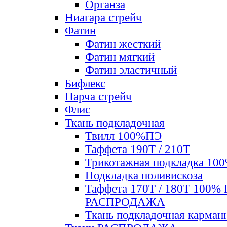
Органза
Ниагара стрейч
Фатин
Фатин жесткий
Фатин мягкий
Фатин элаcтичный
Бифлекс
Парча стрейч
Флис
Ткань подкладочная
Твилл 100%ПЭ
Таффета 190Т / 210Т
Трикотажная подкладка 10
Подкладка поливискоза
Таффета 170Т / 180Т 100%
РАСПРОДАЖА
Ткань подкладочная карман