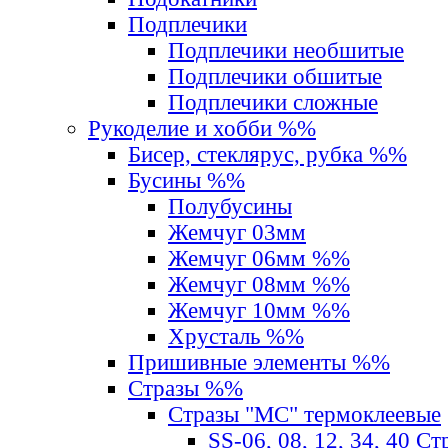
Подплечики
Подплечики необшитые
Подплечики обшитые
Подплечики сложные
Рукоделие и хобби %%
Бисер, стеклярус, рубка %%
Бусины %%
Полубусины
Жемчуг 03мм
Жемчуг 06мм %%
Жемчуг 08мм %%
Жемчуг 10мм %%
Хрусталь %%
Пришивные элементы %%
Стразы %%
Стразы "MС" термоклеевые
SS-06, 08, 12, 34, 40 С