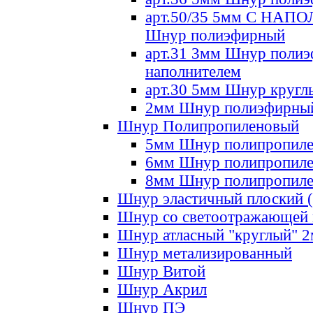
арт.50/35 5мм С НА
Шнур полиэфирный
арт.31 3мм Шнур полиэ
наполнителем
арт.30 5мм Шнур кругл
2мм Шнур полиэфирны
Шнур Полипропиленовый
5мм Шнур полипропил
6мм Шнур полипропил
8мм Шнур полипропил
Шнур эластичный плоский 
Шнур со светоотражающей
Шнур атласный "круглый" 
Шнур метализированный
Шнур Витой
Шнур Акрил
Шнур ПЭ