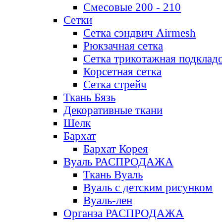
Смесовые 200 - 210
Сетки
Сетка сэндвич Airmesh
Рюкзачная сетка
Сетка трикотажная подклад
Корсетная сетка
Сетка стрейч
Ткань Бязь
Декоративные ткани
Шелк
Бархат
Бархат Корея
Вуаль РАСПРОДАЖА
Ткань Вуаль
Вуаль с детским рисунком
Вуаль-лен
Органза РАСПРОДАЖА