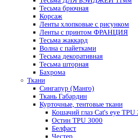
Тесьма ДЛЯ БЭЙДЖЕЙ 11мм
Тесьма брючная
Корсаж
Ленты хлопковые с рисунком
Ленты с принтом ФРАНЦИЯ
Тесьма жаккард
Волна с пайетками
Тесьма декоративная
Тесьма шторная
Бахрома
Ткани
Сингапур (Манго)
Ткань Габардин
Курточные, тентовые ткани
Кошачий глаз Cat's eye TPU
Остин TPU 3000
Белфаст
Честер