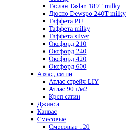
Таслан Taslan 189T milky
Дюспо Dewspo 240T milky
Таффета PU
Таффета milky
Таффета silver
Оксфорд 210
Оксфорд 240
Оксфорд 420
Оксфорд 600
Атлас, сатин
Атлас стрейч LIY
Атлас 90 г/м2
Креп сатин
Джинса
Канвас
Смесовые
Смесовые 120