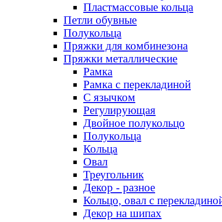
Пластмассовые кольца
Петли обувные
Полукольца
Пряжки для комбинезона
Пряжки металлические
Рамка
Рамка с перекладиной
С язычком
Регулирующая
Двойное полукольцо
Полукольца
Кольца
Овал
Треугольник
Декор - разное
Кольцо, овал с перекладино
Декор на шипах