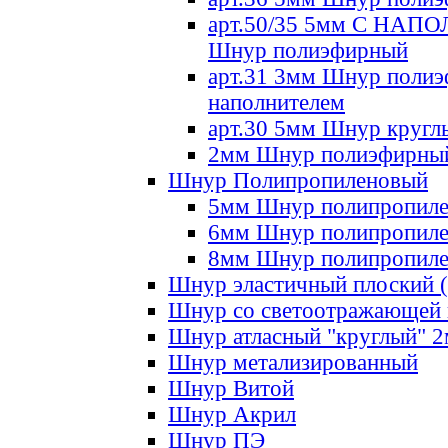
арт.50/35 5мм С НА
Шнур полиэфирный
арт.31 3мм Шнур полиэ
наполнителем
арт.30 5мм Шнур кругл
2мм Шнур полиэфирны
Шнур Полипропиленовый
5мм Шнур полипропил
6мм Шнур полипропил
8мм Шнур полипропил
Шнур эластичный плоский 
Шнур со светоотражающей
Шнур атласный "круглый" 
Шнур метализированный
Шнур Витой
Шнур Акрил
Шнур ПЭ