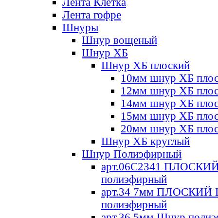
Лента Клетка
Лента гофре
Шнуры
Шнур вощеный
Шнур ХБ
Шнур ХБ плоский
10мм шнур ХБ пло
12мм шнур ХБ пло
14мм шнур ХБ пло
15мм шнур ХБ пло
20мм шнур ХБ пло
Шнур ХБ круглый
Шнур Полиэфирный
арт.06С2341 ПЛОСКИ
полиэфирный
арт.34 7мм ПЛОСКИЙ
полиэфирный
арт.36 5мм Шнур поли