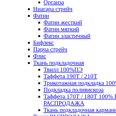
Органза
Ниагара стрейч
Фатин
Фатин жесткий
Фатин мягкий
Фатин элаcтичный
Бифлекс
Парча стрейч
Флис
Ткань подкладочная
Твилл 100%ПЭ
Таффета 190Т / 210Т
Трикотажная подкладка 10
Подкладка поливискоза
Таффета 170Т / 180Т 100%
РАСПРОДАЖА
Ткань подкладочная карман