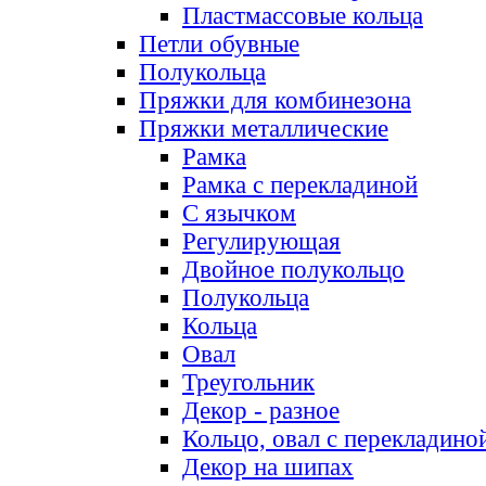
Пластмассовые кольца
Петли обувные
Полукольца
Пряжки для комбинезона
Пряжки металлические
Рамка
Рамка с перекладиной
С язычком
Регулирующая
Двойное полукольцо
Полукольца
Кольца
Овал
Треугольник
Декор - разное
Кольцо, овал с перекладино
Декор на шипах