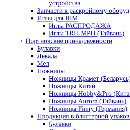
устройства
Запчасти к раскройному обору
Иглы для ШМ
Иглы РАСПРОДАЖА
Иглы TRIUMPH (Тайвань)
Портновские принадлежности
Булавки
Лекала
Мел
Ножницы
Ножницы Крамет (Беларусь
Ножницы Китай
Ножницы Hobby&Pro (Кита
Ножницы Aurora (Тайвань)
Ножницы Finny (Германия)
Продукция в блистерной упаков
Булавки