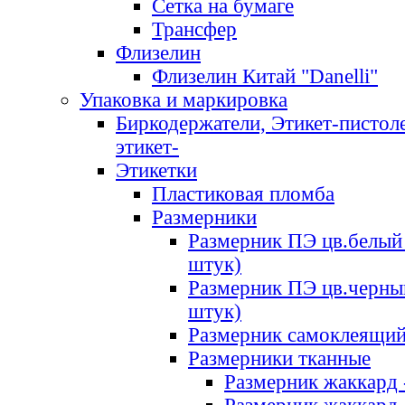
Сетка на бумаге
Трансфер
Флизелин
Флизелин Китай "Danelli"
Упаковка и маркировка
Биркодержатели, Этикет-пистоле
этикет-
Этикетки
Пластиковая пломба
Размерники
Размерник ПЭ цв.белый 
штук)
Размерник ПЭ цв.черны
штук)
Размерник самоклеящи
Размерники тканные
Размерник жаккард 