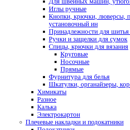
Для швейных машин, утюго
Иглы ручные
Кнопки, крючки, люверсы, 
установочный ин
Принадлежности для шитья 
Ручки и защелки для сумок
Спицы, крючки для вязания
Круговые
Носочные
Прямые
Фурнитура для белья
Шкатулки, органайзеры, кор
Химикаты
Разное
Калька
Электрокартон
Плечевые накладки и подокатники
Подокатники