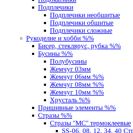
Подплечики
Подплечики необшитые
Подплечики обшитые
Подплечики сложные
Рукоделие и хобби %%
Бисер, стеклярус, рубка %%
Бусины %%
Полубусины
Жемчуг 03мм
Жемчуг 06мм %%
Жемчуг 08мм %%
Жемчуг 10мм %%
Хрусталь %%
Пришивные элементы %%
Стразы %%
Стразы "MС" термоклеевые
SS-06, 08, 12, 34, 40 С