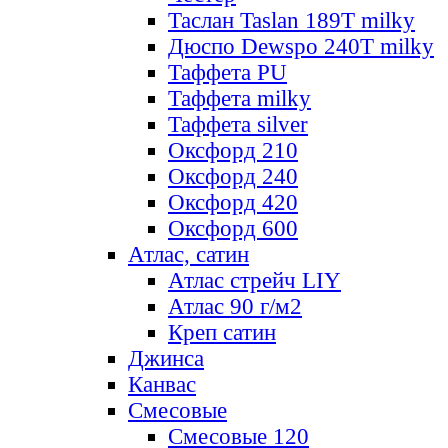
Таслан Taslan 189T milky
Дюспо Dewspo 240T milky
Таффета PU
Таффета milky
Таффета silver
Оксфорд 210
Оксфорд 240
Оксфорд 420
Оксфорд 600
Атлас, сатин
Атлас стрейч LIY
Атлас 90 г/м2
Креп сатин
Джинса
Канвас
Смесовые
Смесовые 120