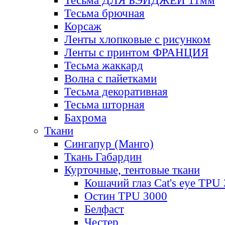
Тесьма ДЛЯ БЭЙДЖЕЙ 11мм
Тесьма брючная
Корсаж
Ленты хлопковые с рисунком
Ленты с принтом ФРАНЦИЯ
Тесьма жаккард
Волна с пайетками
Тесьма декоративная
Тесьма шторная
Бахрома
Ткани
Сингапур (Манго)
Ткань Габардин
Курточные, тентовые ткани
Кошачий глаз Cat's eye TPU
Остин TPU 3000
Белфаст
Честер