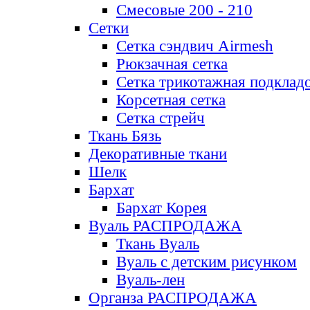
Смесовые 200 - 210
Сетки
Сетка сэндвич Airmesh
Рюкзачная сетка
Сетка трикотажная подклад
Корсетная сетка
Сетка стрейч
Ткань Бязь
Декоративные ткани
Шелк
Бархат
Бархат Корея
Вуаль РАСПРОДАЖА
Ткань Вуаль
Вуаль с детским рисунком
Вуаль-лен
Органза РАСПРОДАЖА