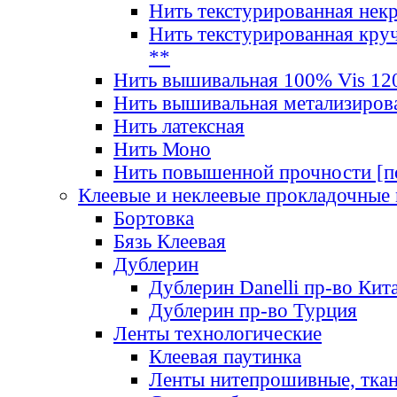
Нить текстурированная нек
Нить текстурированная круч
**
Нить вышивальная 100% Vis 120
Нить вышивальная метализиров
Нить латексная
Нить Моно
Нить повышенной прочности [под
Клеевые и неклеевые прокладочные
Бортовка
Бязь Клеевая
Дублерин
Дублерин Danelli пр-во Кит
Дублерин пр-во Турция
Ленты технологические
Клеевая паутинка
Ленты нитепрошивные, ткан