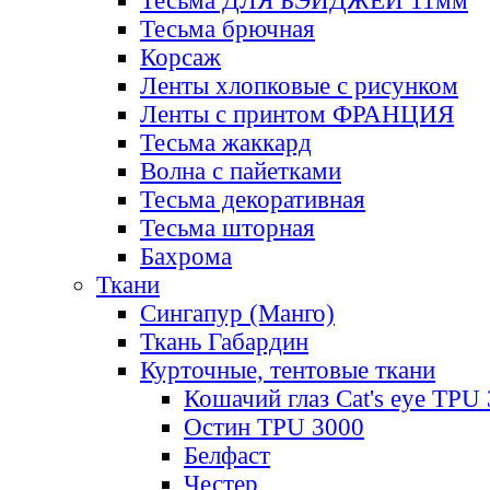
Тесьма ДЛЯ БЭЙДЖЕЙ 11мм
Тесьма брючная
Корсаж
Ленты хлопковые с рисунком
Ленты с принтом ФРАНЦИЯ
Тесьма жаккард
Волна с пайетками
Тесьма декоративная
Тесьма шторная
Бахрома
Ткани
Сингапур (Манго)
Ткань Габардин
Курточные, тентовые ткани
Кошачий глаз Cat's eye TPU
Остин TPU 3000
Белфаст
Честер