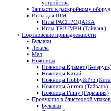
устройства
Запчасти к раскройному обору
Иглы для ШМ
Иглы РАСПРОДАЖА
Иглы TRIUMPH (Тайвань)
Портновские принадлежности
Булавки
Лекала
Мел
Ножницы
Ножницы Крамет (Беларусь
Ножницы Китай
Ножницы Hobby&Pro (Кита
Ножницы Aurora (Тайвань)
Ножницы Finny (Германия)
Продукция в блистерной упаков
Булавки