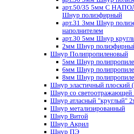
арт.50/35 5мм С НА
Шнур полиэфирный
арт.31 3мм Шнур полиэ
наполнителем
арт.30 5мм Шнур кругл
2мм Шнур полиэфирны
Шнур Полипропиленовый
5мм Шнур полипропил
6мм Шнур полипропил
8мм Шнур полипропил
Шнур эластичный плоский 
Шнур со светоотражающей
Шнур атласный "круглый" 
Шнур метализированный
Шнур Витой
Шнур Акрил
Шнур ПЭ