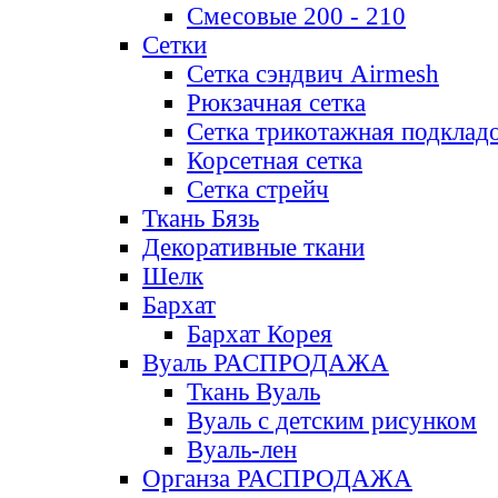
Смесовые 200 - 210
Сетки
Сетка сэндвич Airmesh
Рюкзачная сетка
Сетка трикотажная подклад
Корсетная сетка
Сетка стрейч
Ткань Бязь
Декоративные ткани
Шелк
Бархат
Бархат Корея
Вуаль РАСПРОДАЖА
Ткань Вуаль
Вуаль с детским рисунком
Вуаль-лен
Органза РАСПРОДАЖА