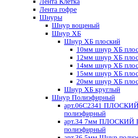
Лента Клетка
Лента гофре
Шнуры
Шнур вощеный
Шнур ХБ
Шнур ХБ плоский
10мм шнур ХБ пло
12мм шнур ХБ пло
14мм шнур ХБ пло
15мм шнур ХБ пло
20мм шнур ХБ пло
Шнур ХБ круглый
Шнур Полиэфирный
арт.06С2341 ПЛОСКИ
полиэфирный
арт.34 7мм ПЛОСКИЙ
полиэфирный
арт.36 5мм Шнур поли