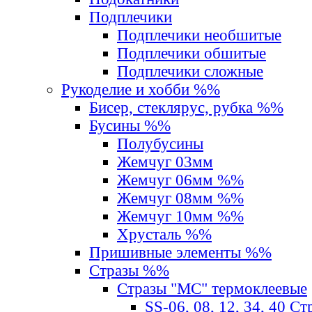
Подплечики
Подплечики необшитые
Подплечики обшитые
Подплечики сложные
Рукоделие и хобби %%
Бисер, стеклярус, рубка %%
Бусины %%
Полубусины
Жемчуг 03мм
Жемчуг 06мм %%
Жемчуг 08мм %%
Жемчуг 10мм %%
Хрусталь %%
Пришивные элементы %%
Стразы %%
Стразы "MС" термоклеевые
SS-06, 08, 12, 34, 40 С