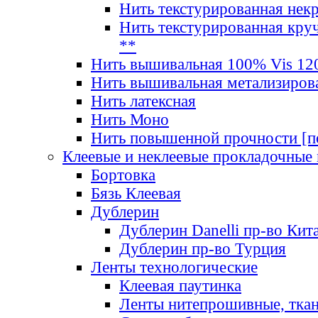
Нить текстурированная нек
Нить текстурированная круч
**
Нить вышивальная 100% Vis 120
Нить вышивальная метализиров
Нить латексная
Нить Моно
Нить повышенной прочности [под
Клеевые и неклеевые прокладочные
Бортовка
Бязь Клеевая
Дублерин
Дублерин Danelli пр-во Кит
Дублерин пр-во Турция
Ленты технологические
Клеевая паутинка
Ленты нитепрошивные, ткан