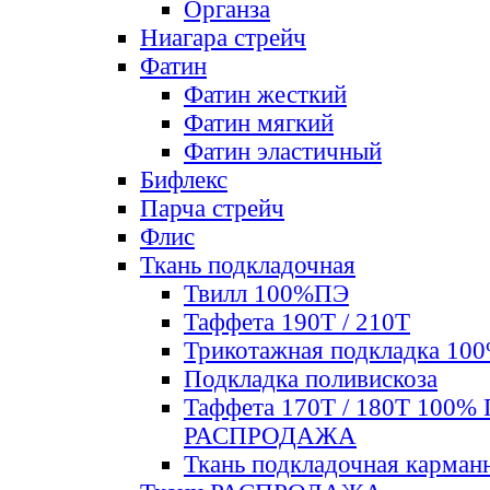
Органза
Ниагара стрейч
Фатин
Фатин жесткий
Фатин мягкий
Фатин элаcтичный
Бифлекс
Парча стрейч
Флис
Ткань подкладочная
Твилл 100%ПЭ
Таффета 190Т / 210Т
Трикотажная подкладка 10
Подкладка поливискоза
Таффета 170Т / 180Т 100%
РАСПРОДАЖА
Ткань подкладочная карман