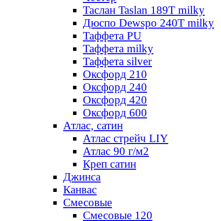
Таслан Taslan 189T milky
Дюспо Dewspo 240T milky
Таффета PU
Таффета milky
Таффета silver
Оксфорд 210
Оксфорд 240
Оксфорд 420
Оксфорд 600
Атлас, сатин
Атлас стрейч LIY
Атлас 90 г/м2
Креп сатин
Джинса
Канвас
Смесовые
Смесовые 120