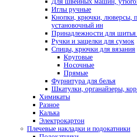
Для швейных машин, утюго
Иглы ручные
Кнопки, крючки, люверсы, 
установочный ин
Принадлежности для шитья 
Ручки и защелки для сумок
Спицы, крючки для вязания
Круговые
Носочные
Прямые
Фурнитура для белья
Шкатулки, органайзеры, кор
Химикаты
Разное
Калька
Электрокартон
Плечевые накладки и подокатники
Подокатники