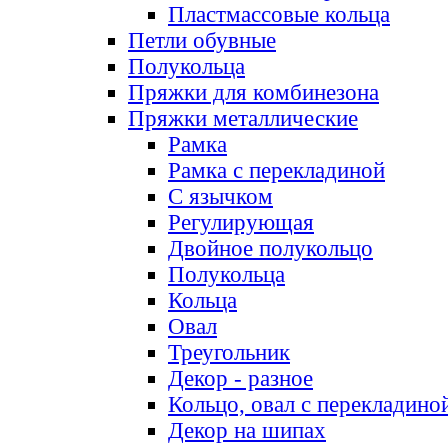
Пластмассовые кольца
Петли обувные
Полукольца
Пряжки для комбинезона
Пряжки металлические
Рамка
Рамка с перекладиной
С язычком
Регулирующая
Двойное полукольцо
Полукольца
Кольца
Овал
Треугольник
Декор - разное
Кольцо, овал с перекладино
Декор на шипах