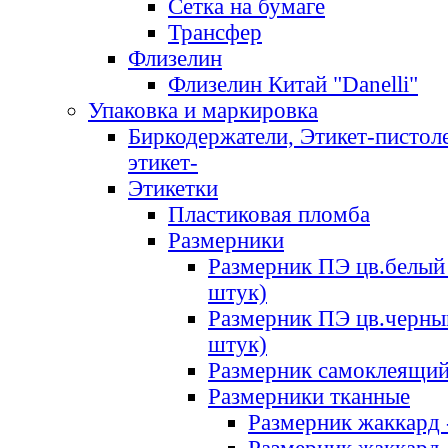
Сетка на бумаге
Трансфер
Флизелин
Флизелин Китай "Danelli"
Упаковка и маркировка
Биркодержатели, Этикет-пистоле
этикет-
Этикетки
Пластиковая пломба
Размерники
Размерник ПЭ цв.белый 
штук)
Размерник ПЭ цв.черны
штук)
Размерник самоклеящи
Размерники тканные
Размерник жаккард 