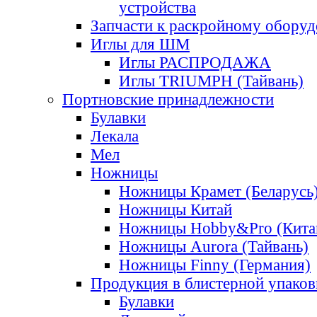
устройства
Запчасти к раскройному обору
Иглы для ШМ
Иглы РАСПРОДАЖА
Иглы TRIUMPH (Тайвань)
Портновские принадлежности
Булавки
Лекала
Мел
Ножницы
Ножницы Крамет (Беларусь
Ножницы Китай
Ножницы Hobby&Pro (Кита
Ножницы Aurora (Тайвань)
Ножницы Finny (Германия)
Продукция в блистерной упаков
Булавки