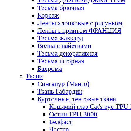
Тесьма ДЛЯ БЭЙДЖЕЙ 11мм
Тесьма брючная
Корсаж
Ленты хлопковые с рисунком
Ленты с принтом ФРАНЦИЯ
Тесьма жаккард
Волна с пайетками
Тесьма декоративная
Тесьма шторная
Бахрома
Ткани
Сингапур (Манго)
Ткань Габардин
Курточные, тентовые ткани
Кошачий глаз Cat's eye TPU
Остин TPU 3000
Белфаст
Честер