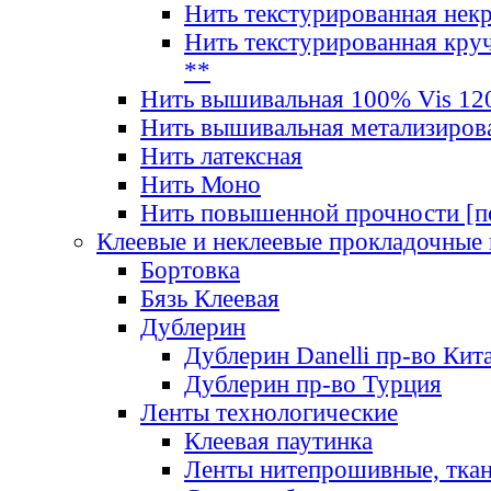
Нить текстурированная нек
Нить текстурированная круч
**
Нить вышивальная 100% Vis 120
Нить вышивальная метализиров
Нить латексная
Нить Моно
Нить повышенной прочности [под
Клеевые и неклеевые прокладочные
Бортовка
Бязь Клеевая
Дублерин
Дублерин Danelli пр-во Кит
Дублерин пр-во Турция
Ленты технологические
Клеевая паутинка
Ленты нитепрошивные, ткан