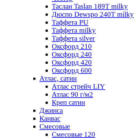
Таслан Taslan 189T milky
Дюспо Dewspo 240T milky
Таффета PU
Таффета milky
Таффета silver
Оксфорд 210
Оксфорд 240
Оксфорд 420
Оксфорд 600
Атлас, сатин
Атлас стрейч LIY
Атлас 90 г/м2
Креп сатин
Джинса
Канвас
Смесовые
Смесовые 120