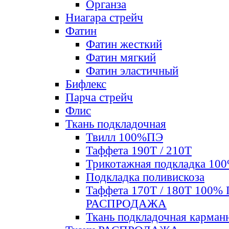
Органза
Ниагара стрейч
Фатин
Фатин жесткий
Фатин мягкий
Фатин элаcтичный
Бифлекс
Парча стрейч
Флис
Ткань подкладочная
Твилл 100%ПЭ
Таффета 190Т / 210Т
Трикотажная подкладка 10
Подкладка поливискоза
Таффета 170Т / 180Т 100%
РАСПРОДАЖА
Ткань подкладочная карман