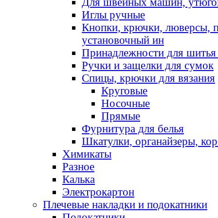
Для швейных машин, утюго
Иглы ручные
Кнопки, крючки, люверсы, 
установочный ин
Принадлежности для шитья 
Ручки и защелки для сумок
Спицы, крючки для вязания
Круговые
Носочные
Прямые
Фурнитура для белья
Шкатулки, органайзеры, кор
Химикаты
Разное
Калька
Электрокартон
Плечевые накладки и подокатники
Подокатники