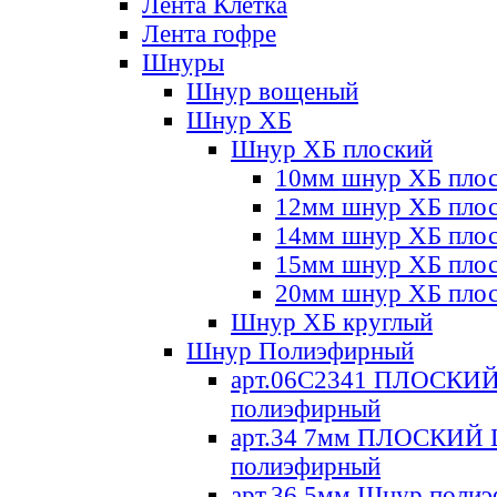
Лента Клетка
Лента гофре
Шнуры
Шнур вощеный
Шнур ХБ
Шнур ХБ плоский
10мм шнур ХБ пло
12мм шнур ХБ пло
14мм шнур ХБ пло
15мм шнур ХБ пло
20мм шнур ХБ пло
Шнур ХБ круглый
Шнур Полиэфирный
арт.06С2341 ПЛОСКИ
полиэфирный
арт.34 7мм ПЛОСКИЙ
полиэфирный
арт.36 5мм Шнур поли