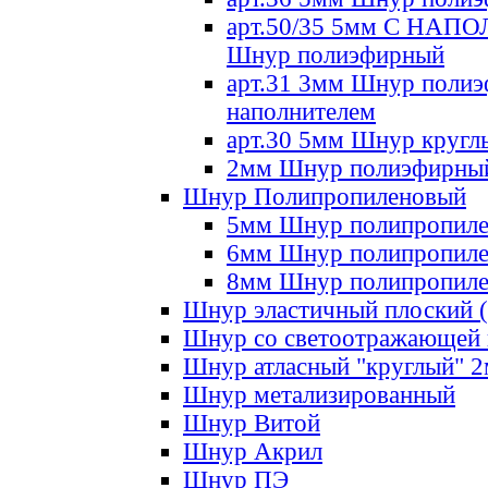
арт.50/35 5мм С НА
Шнур полиэфирный
арт.31 3мм Шнур полиэ
наполнителем
арт.30 5мм Шнур кругл
2мм Шнур полиэфирны
Шнур Полипропиленовый
5мм Шнур полипропил
6мм Шнур полипропил
8мм Шнур полипропил
Шнур эластичный плоский 
Шнур со светоотражающей
Шнур атласный "круглый" 
Шнур метализированный
Шнур Витой
Шнур Акрил
Шнур ПЭ