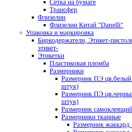
Сетка на бумаге
Трансфер
Флизелин
Флизелин Китай "Danelli"
Упаковка и маркировка
Биркодержатели, Этикет-пистоле
этикет-
Этикетки
Пластиковая пломба
Размерники
Размерник ПЭ цв.белый 
штук)
Размерник ПЭ цв.черны
штук)
Размерник самоклеящи
Размерники тканные
Размерник жаккард 