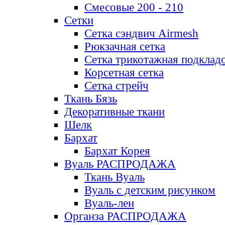
Смесовые 200 - 210
Сетки
Сетка сэндвич Airmesh
Рюкзачная сетка
Сетка трикотажная подклад
Корсетная сетка
Сетка стрейч
Ткань Бязь
Декоративные ткани
Шелк
Бархат
Бархат Корея
Вуаль РАСПРОДАЖА
Ткань Вуаль
Вуаль с детским рисунком
Вуаль-лен
Органза РАСПРОДАЖА