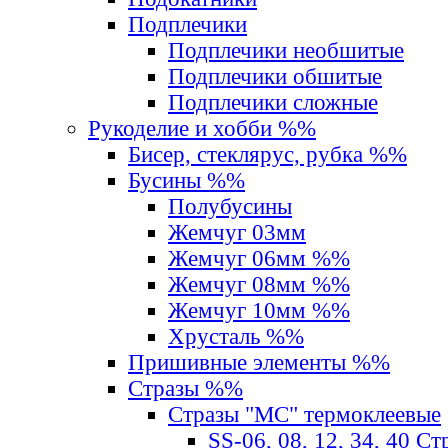
Подплечики
Подплечики необшитые
Подплечики обшитые
Подплечики сложные
Рукоделие и хобби %%
Бисер, стеклярус, рубка %%
Бусины %%
Полубусины
Жемчуг 03мм
Жемчуг 06мм %%
Жемчуг 08мм %%
Жемчуг 10мм %%
Хрусталь %%
Пришивные элементы %%
Стразы %%
Стразы "MС" термоклеевые
SS-06, 08, 12, 34, 40 С