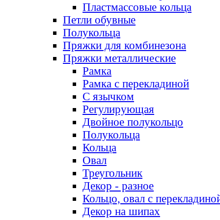
Пластмассовые кольца
Петли обувные
Полукольца
Пряжки для комбинезона
Пряжки металлические
Рамка
Рамка с перекладиной
С язычком
Регулирующая
Двойное полукольцо
Полукольца
Кольца
Овал
Треугольник
Декор - разное
Кольцо, овал с перекладино
Декор на шипах