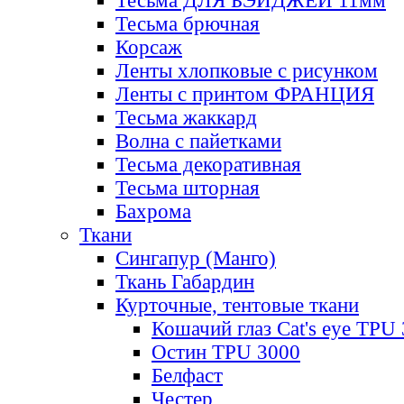
Тесьма ДЛЯ БЭЙДЖЕЙ 11мм
Тесьма брючная
Корсаж
Ленты хлопковые с рисунком
Ленты с принтом ФРАНЦИЯ
Тесьма жаккард
Волна с пайетками
Тесьма декоративная
Тесьма шторная
Бахрома
Ткани
Сингапур (Манго)
Ткань Габардин
Курточные, тентовые ткани
Кошачий глаз Cat's eye TPU
Остин TPU 3000
Белфаст
Честер