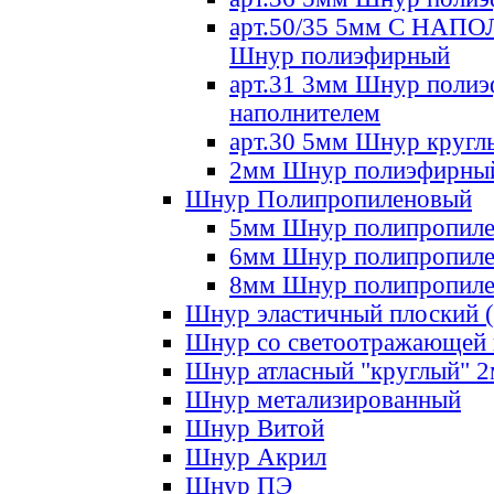
арт.50/35 5мм С НА
Шнур полиэфирный
арт.31 3мм Шнур полиэ
наполнителем
арт.30 5мм Шнур кругл
2мм Шнур полиэфирны
Шнур Полипропиленовый
5мм Шнур полипропил
6мм Шнур полипропил
8мм Шнур полипропил
Шнур эластичный плоский 
Шнур со светоотражающей
Шнур атласный "круглый" 
Шнур метализированный
Шнур Витой
Шнур Акрил
Шнур ПЭ