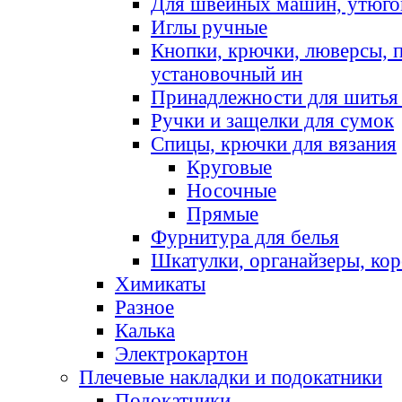
Для швейных машин, утюго
Иглы ручные
Кнопки, крючки, люверсы, 
установочный ин
Принадлежности для шитья 
Ручки и защелки для сумок
Спицы, крючки для вязания
Круговые
Носочные
Прямые
Фурнитура для белья
Шкатулки, органайзеры, кор
Химикаты
Разное
Калька
Электрокартон
Плечевые накладки и подокатники
Подокатники