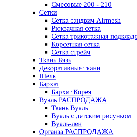
Смесовые 200 - 210
Сетки
Сетка сэндвич Airmesh
Рюкзачная сетка
Сетка трикотажная подклад
Корсетная сетка
Сетка стрейч
Ткань Бязь
Декоративные ткани
Шелк
Бархат
Бархат Корея
Вуаль РАСПРОДАЖА
Ткань Вуаль
Вуаль с детским рисунком
Вуаль-лен
Органза РАСПРОДАЖА