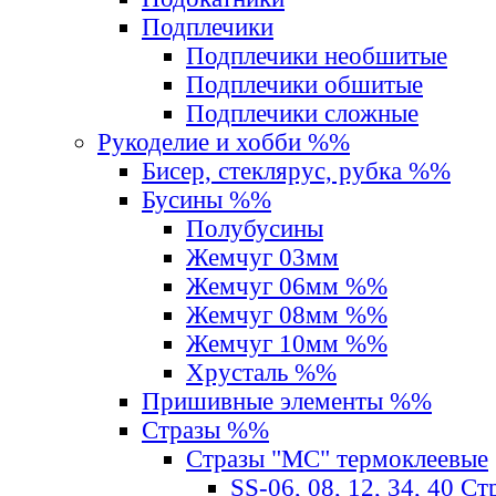
Подплечики
Подплечики необшитые
Подплечики обшитые
Подплечики сложные
Рукоделие и хобби %%
Бисер, стеклярус, рубка %%
Бусины %%
Полубусины
Жемчуг 03мм
Жемчуг 06мм %%
Жемчуг 08мм %%
Жемчуг 10мм %%
Хрусталь %%
Пришивные элементы %%
Стразы %%
Стразы "MС" термоклеевые
SS-06, 08, 12, 34, 40 С