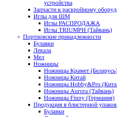
устройства
Запчасти к раскройному обору
Иглы для ШМ
Иглы РАСПРОДАЖА
Иглы TRIUMPH (Тайвань)
Портновские принадлежности
Булавки
Лекала
Мел
Ножницы
Ножницы Крамет (Беларусь
Ножницы Китай
Ножницы Hobby&Pro (Кита
Ножницы Aurora (Тайвань)
Ножницы Finny (Германия)
Продукция в блистерной упаков
Булавки