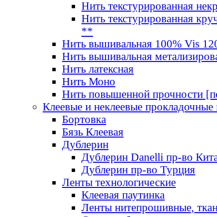
Нить текстурированная нек
Нить текстурированная круч
**
Нить вышивальная 100% Vis 120
Нить вышивальная метализиров
Нить латексная
Нить Моно
Нить повышенной прочности [под
Клеевые и неклеевые прокладочные
Бортовка
Бязь Клеевая
Дублерин
Дублерин Danelli пр-во Кит
Дублерин пр-во Турция
Ленты технологические
Клеевая паутинка
Ленты нитепрошивные, ткан