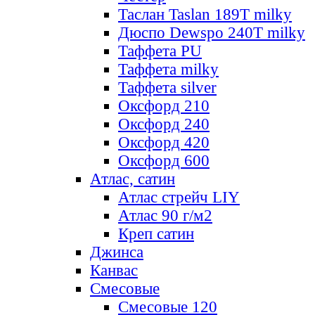
Таслан Taslan 189T milky
Дюспо Dewspo 240T milky
Таффета PU
Таффета milky
Таффета silver
Оксфорд 210
Оксфорд 240
Оксфорд 420
Оксфорд 600
Атлас, сатин
Атлас стрейч LIY
Атлас 90 г/м2
Креп сатин
Джинса
Канвас
Смесовые
Смесовые 120