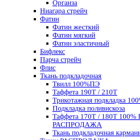
Органза
Ниагара стрейч
Фатин
Фатин жесткий
Фатин мягкий
Фатин элаcтичный
Бифлекс
Парча стрейч
Флис
Ткань подкладочная
Твилл 100%ПЭ
Таффета 190Т / 210Т
Трикотажная подкладка 10
Подкладка поливискоза
Таффета 170Т / 180Т 100%
РАСПРОДАЖА
Ткань подкладочная карман