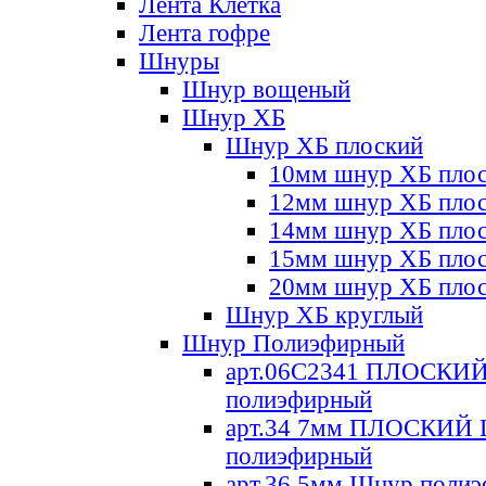
Лента Клетка
Лента гофре
Шнуры
Шнур вощеный
Шнур ХБ
Шнур ХБ плоский
10мм шнур ХБ пло
12мм шнур ХБ пло
14мм шнур ХБ пло
15мм шнур ХБ пло
20мм шнур ХБ пло
Шнур ХБ круглый
Шнур Полиэфирный
арт.06С2341 ПЛОСКИ
полиэфирный
арт.34 7мм ПЛОСКИЙ
полиэфирный
арт.36 5мм Шнур поли