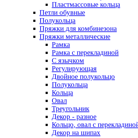
Пластмассовые кольца
Петли обувные
Полукольца
Пряжки для комбинезона
Пряжки металлические
Рамка
Рамка с перекладиной
С язычком
Регулирующая
Двойное полукольцо
Полукольца
Кольца
Овал
Треугольник
Декор - разное
Кольцо, овал с перекладино
Декор на шипах