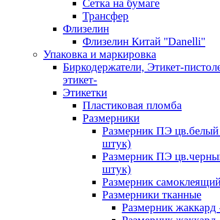
Сетка на бумаге
Трансфер
Флизелин
Флизелин Китай "Danelli"
Упаковка и маркировка
Биркодержатели, Этикет-пистоле
этикет-
Этикетки
Пластиковая пломба
Размерники
Размерник ПЭ цв.белый 
штук)
Размерник ПЭ цв.черны
штук)
Размерник самоклеящи
Размерники тканные
Размерник жаккард 