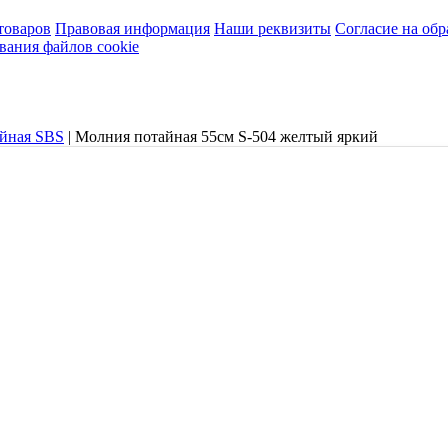
товаров
Правовая информация
Наши реквизиты
Согласие на об
вания файлов cookie
айная SBS
|
Молния потайная 55см S-504 желтый яркий