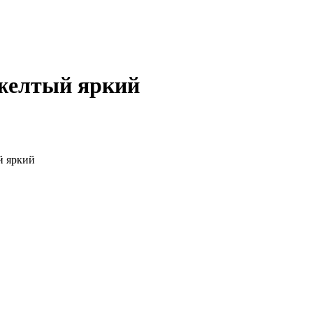
 желтый яркий
й яркий