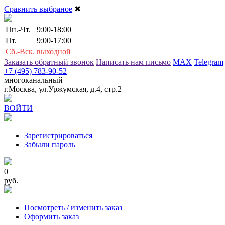
Сравнить выбраное
✖
Пн.-Чт.
9:00-18:00
Пт.
9:00-17:00
Сб.-Вск.
выходной
Заказать обратный звонок
Написать нам письмо
MAX
Telegram
+7 (495) 783-90-52
многоканальный
г.Москва, ул.Уржумская, д.4, стр.2
ВОЙТИ
Зарегистрироваться
Забыли пароль
0
руб.
Посмотреть / изменить заказ
Оформить заказ