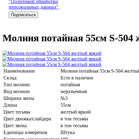
"Политикой обработки
персональных данных"
.
Молния потайная 55см S-504
Наименование
Молния потайная 55см S-504 желты
Склад
Есть в наличии
Тип молнии
потайная
Вид молнии
неразъемная
Ширина звена
№3
Длина
55см
Цвет тесьмы
желтый яркий
Цвет движка/слайдера
в тон тесьмы
Цвет звена
в тон тесьмы
Единицы измерения
Штука