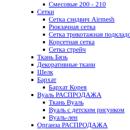
Смесовые 200 - 210
Сетки
Сетка сэндвич Airmesh
Рюкзачная сетка
Сетка трикотажная подклад
Корсетная сетка
Сетка стрейч
Ткань Бязь
Декоративные ткани
Шелк
Бархат
Бархат Корея
Вуаль РАСПРОДАЖА
Ткань Вуаль
Вуаль с детским рисунком
Вуаль-лен
Органза РАСПРОДАЖА