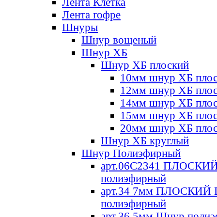
Лента Клетка
Лента гофре
Шнуры
Шнур вощеный
Шнур ХБ
Шнур ХБ плоский
10мм шнур ХБ пло
12мм шнур ХБ пло
14мм шнур ХБ пло
15мм шнур ХБ пло
20мм шнур ХБ пло
Шнур ХБ круглый
Шнур Полиэфирный
арт.06С2341 ПЛОСКИ
полиэфирный
арт.34 7мм ПЛОСКИЙ
полиэфирный
арт.36 5мм Шнур поли