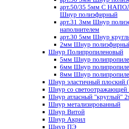
арт.50/35 5мм С НА
Шнур полиэфирный
арт.31 3мм Шнур полиэ
наполнителем
арт.30 5мм Шнур кругл
2мм Шнур полиэфирны
Шнур Полипропиленовый
5мм Шнур полипропил
6мм Шнур полипропил
8мм Шнур полипропил
Шнур эластичный плоский 
Шнур со светоотражающей
Шнур атласный "круглый" 
Шнур метализированный
Шнур Витой
Шнур Акрил
Шнур ПЭ