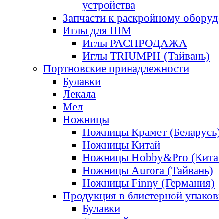
устройства
Запчасти к раскройному обору
Иглы для ШМ
Иглы РАСПРОДАЖА
Иглы TRIUMPH (Тайвань)
Портновские принадлежности
Булавки
Лекала
Мел
Ножницы
Ножницы Крамет (Беларусь
Ножницы Китай
Ножницы Hobby&Pro (Кита
Ножницы Aurora (Тайвань)
Ножницы Finny (Германия)
Продукция в блистерной упаков
Булавки