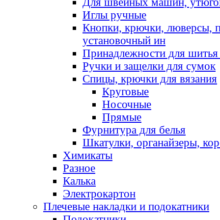
Для швейных машин, утюго
Иглы ручные
Кнопки, крючки, люверсы, 
установочный ин
Принадлежности для шитья 
Ручки и защелки для сумок
Спицы, крючки для вязания
Круговые
Носочные
Прямые
Фурнитура для белья
Шкатулки, органайзеры, кор
Химикаты
Разное
Калька
Электрокартон
Плечевые накладки и подокатники
Подокатники