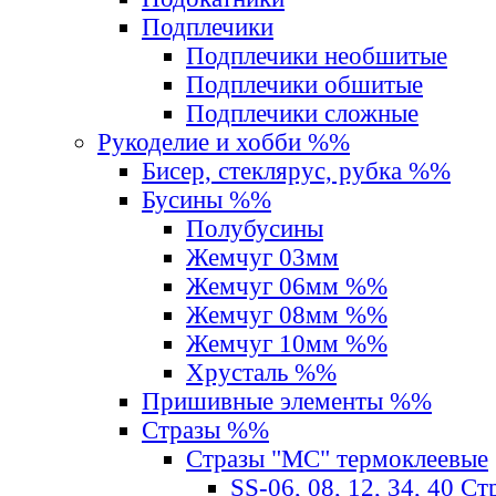
Подплечики
Подплечики необшитые
Подплечики обшитые
Подплечики сложные
Рукоделие и хобби %%
Бисер, стеклярус, рубка %%
Бусины %%
Полубусины
Жемчуг 03мм
Жемчуг 06мм %%
Жемчуг 08мм %%
Жемчуг 10мм %%
Хрусталь %%
Пришивные элементы %%
Стразы %%
Стразы "MС" термоклеевые
SS-06, 08, 12, 34, 40 С