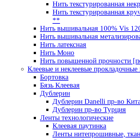
Нить текстурированная нек
Нить текстурированная круч
**
Нить вышивальная 100% Vis 120
Нить вышивальная метализиров
Нить латексная
Нить Моно
Нить повышенной прочности [под
Клеевые и неклеевые прокладочные
Бортовка
Бязь Клеевая
Дублерин
Дублерин Danelli пр-во Кит
Дублерин пр-во Турция
Ленты технологические
Клеевая паутинка
Ленты нитепрошивные, ткан