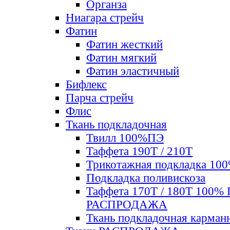
Органза
Ниагара стрейч
Фатин
Фатин жесткий
Фатин мягкий
Фатин элаcтичный
Бифлекс
Парча стрейч
Флис
Ткань подкладочная
Твилл 100%ПЭ
Таффета 190Т / 210Т
Трикотажная подкладка 10
Подкладка поливискоза
Таффета 170Т / 180Т 100%
РАСПРОДАЖА
Ткань подкладочная карман