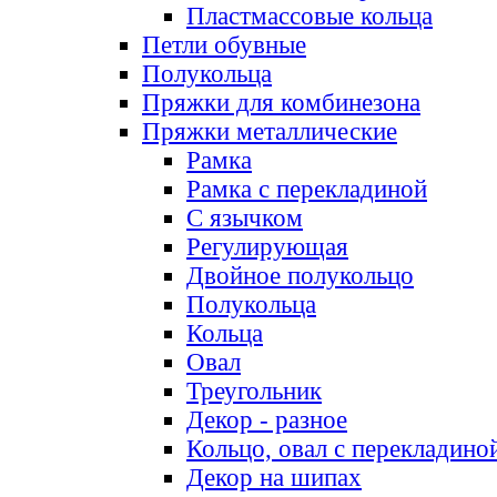
Пластмассовые кольца
Петли обувные
Полукольца
Пряжки для комбинезона
Пряжки металлические
Рамка
Рамка с перекладиной
С язычком
Регулирующая
Двойное полукольцо
Полукольца
Кольца
Овал
Треугольник
Декор - разное
Кольцо, овал с перекладино
Декор на шипах