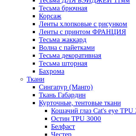
Тесьма ДЛЯ БЭЙДЖЕЙ 11мм
Тесьма брючная
Корсаж
Ленты хлопковые с рисунком
Ленты с принтом ФРАНЦИЯ
Тесьма жаккард
Волна с пайетками
Тесьма декоративная
Тесьма шторная
Бахрома
Ткани
Сингапур (Манго)
Ткань Габардин
Курточные, тентовые ткани
Кошачий глаз Cat's eye TPU
Остин TPU 3000
Белфаст
Честер