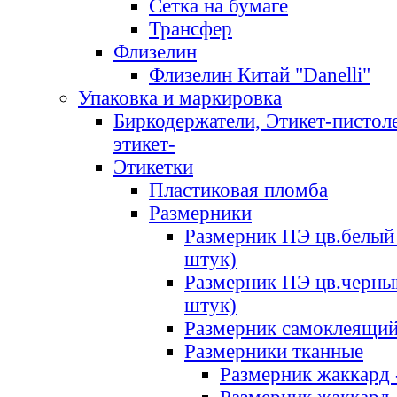
Сетка на бумаге
Трансфер
Флизелин
Флизелин Китай "Danelli"
Упаковка и маркировка
Биркодержатели, Этикет-пистоле
этикет-
Этикетки
Пластиковая пломба
Размерники
Размерник ПЭ цв.белый 
штук)
Размерник ПЭ цв.черны
штук)
Размерник самоклеящи
Размерники тканные
Размерник жаккард 