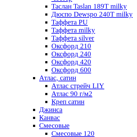
Таслан Taslan 189T milky
Дюспо Dewspo 240T milky
Таффета PU
Таффета milky
Таффета silver
Оксфорд 210
Оксфорд 240
Оксфорд 420
Оксфорд 600
Атлас, сатин
Атлас стрейч LIY
Атлас 90 г/м2
Креп сатин
Джинса
Канвас
Смесовые
Смесовые 120