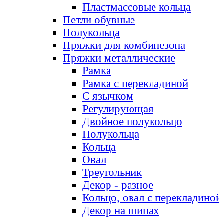
Пластмассовые кольца
Петли обувные
Полукольца
Пряжки для комбинезона
Пряжки металлические
Рамка
Рамка с перекладиной
С язычком
Регулирующая
Двойное полукольцо
Полукольца
Кольца
Овал
Треугольник
Декор - разное
Кольцо, овал с перекладино
Декор на шипах