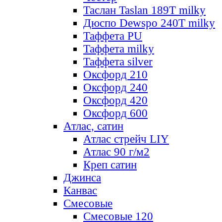
Таслан Taslan 189T milky
Дюспо Dewspo 240T milky
Таффета PU
Таффета milky
Таффета silver
Оксфорд 210
Оксфорд 240
Оксфорд 420
Оксфорд 600
Атлас, сатин
Атлас стрейч LIY
Атлас 90 г/м2
Креп сатин
Джинса
Канвас
Смесовые
Смесовые 120