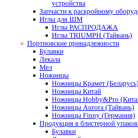
устройства
Запчасти к раскройному обору
Иглы для ШМ
Иглы РАСПРОДАЖА
Иглы TRIUMPH (Тайвань)
Портновские принадлежности
Булавки
Лекала
Мел
Ножницы
Ножницы Крамет (Беларусь
Ножницы Китай
Ножницы Hobby&Pro (Кита
Ножницы Aurora (Тайвань)
Ножницы Finny (Германия)
Продукция в блистерной упаков
Булавки