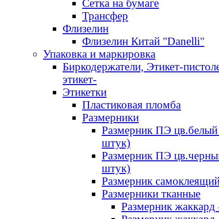
Сетка на бумаге
Трансфер
Флизелин
Флизелин Китай "Danelli"
Упаковка и маркировка
Биркодержатели, Этикет-пистоле
этикет-
Этикетки
Пластиковая пломба
Размерники
Размерник ПЭ цв.белый 
штук)
Размерник ПЭ цв.черны
штук)
Размерник самоклеящи
Размерники тканные
Размерник жаккард 