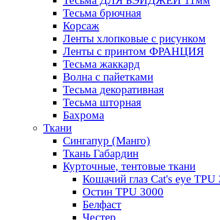
Тесьма ДЛЯ БЭЙДЖЕЙ 11мм
Тесьма брючная
Корсаж
Ленты хлопковые с рисунком
Ленты с принтом ФРАНЦИЯ
Тесьма жаккард
Волна с пайетками
Тесьма декоративная
Тесьма шторная
Бахрома
Ткани
Сингапур (Манго)
Ткань Габардин
Курточные, тентовые ткани
Кошачий глаз Cat's eye TPU
Остин TPU 3000
Белфаст
Честер