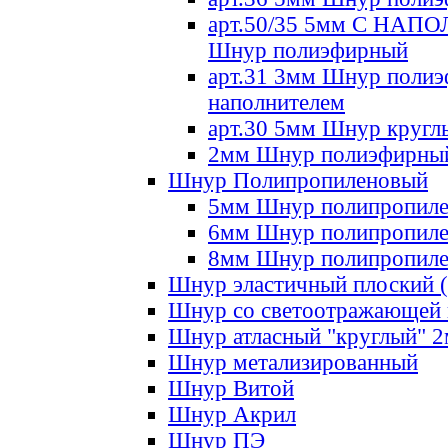
арт.50/35 5мм С НА
Шнур полиэфирный
арт.31 3мм Шнур полиэ
наполнителем
арт.30 5мм Шнур кругл
2мм Шнур полиэфирны
Шнур Полипропиленовый
5мм Шнур полипропил
6мм Шнур полипропил
8мм Шнур полипропил
Шнур эластичный плоский 
Шнур со светоотражающей
Шнур атласный "круглый" 
Шнур метализированный
Шнур Витой
Шнур Акрил
Шнур ПЭ