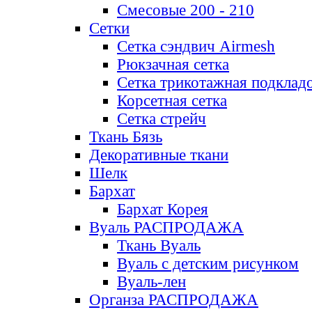
Смесовые 200 - 210
Сетки
Сетка сэндвич Airmesh
Рюкзачная сетка
Сетка трикотажная подклад
Корсетная сетка
Сетка стрейч
Ткань Бязь
Декоративные ткани
Шелк
Бархат
Бархат Корея
Вуаль РАСПРОДАЖА
Ткань Вуаль
Вуаль с детским рисунком
Вуаль-лен
Органза РАСПРОДАЖА