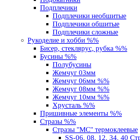
Подплечики
Подплечики необшитые
Подплечики обшитые
Подплечики сложные
Рукоделие и хобби %%
Бисер, стеклярус, рубка %%
Бусины %%
Полубусины
Жемчуг 03мм
Жемчуг 06мм %%
Жемчуг 08мм %%
Жемчуг 10мм %%
Хрусталь %%
Пришивные элементы %%
Стразы %%
Стразы "MС" термоклеевые
SS-06, 08, 12, 34, 40 С