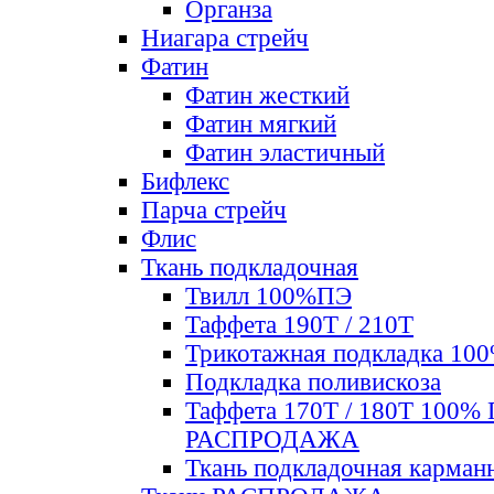
Органза
Ниагара стрейч
Фатин
Фатин жесткий
Фатин мягкий
Фатин элаcтичный
Бифлекс
Парча стрейч
Флис
Ткань подкладочная
Твилл 100%ПЭ
Таффета 190Т / 210Т
Трикотажная подкладка 10
Подкладка поливискоза
Таффета 170Т / 180Т 100%
РАСПРОДАЖА
Ткань подкладочная карман