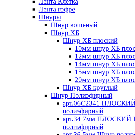
Лента Клетка
Лента гофре
Шнуры
Шнур вощеный
Шнур ХБ
Шнур ХБ плоский
10мм шнур ХБ пло
12мм шнур ХБ пло
14мм шнур ХБ пло
15мм шнур ХБ пло
20мм шнур ХБ пло
Шнур ХБ круглый
Шнур Полиэфирный
арт.06С2341 ПЛОСКИ
полиэфирный
арт.34 7мм ПЛОСКИЙ
полиэфирный
арт.36 5мм Шнур поли