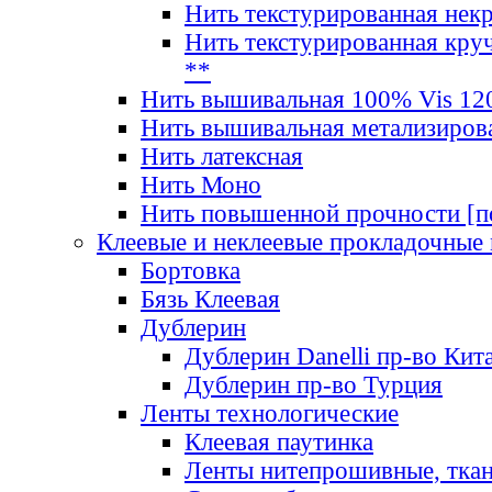
Нить текстурированная нек
Нить текстурированная круч
**
Нить вышивальная 100% Vis 120
Нить вышивальная метализиров
Нить латексная
Нить Моно
Нить повышенной прочности [под
Клеевые и неклеевые прокладочные
Бортовка
Бязь Клеевая
Дублерин
Дублерин Danelli пр-во Кит
Дублерин пр-во Турция
Ленты технологические
Клеевая паутинка
Ленты нитепрошивные, ткан