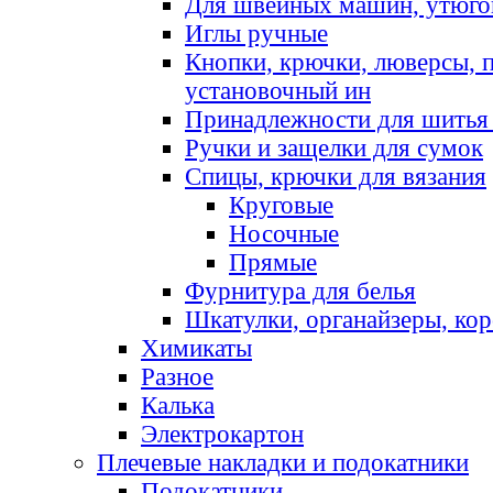
Для швейных машин, утюго
Иглы ручные
Кнопки, крючки, люверсы, 
установочный ин
Принадлежности для шитья 
Ручки и защелки для сумок
Спицы, крючки для вязания
Круговые
Носочные
Прямые
Фурнитура для белья
Шкатулки, органайзеры, кор
Химикаты
Разное
Калька
Электрокартон
Плечевые накладки и подокатники
Подокатники