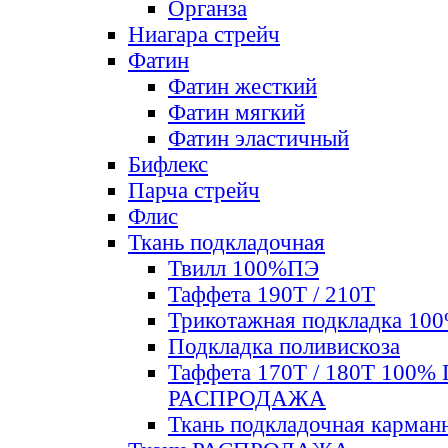
Органза
Ниагара стрейч
Фатин
Фатин жесткий
Фатин мягкий
Фатин элаcтичный
Бифлекс
Парча стрейч
Флис
Ткань подкладочная
Твилл 100%ПЭ
Таффета 190Т / 210Т
Трикотажная подкладка 10
Подкладка поливискоза
Таффета 170Т / 180Т 100%
РАСПРОДАЖА
Ткань подкладочная карман