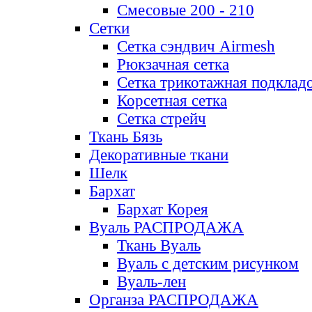
Смесовые 200 - 210
Сетки
Сетка сэндвич Airmesh
Рюкзачная сетка
Сетка трикотажная подклад
Корсетная сетка
Сетка стрейч
Ткань Бязь
Декоративные ткани
Шелк
Бархат
Бархат Корея
Вуаль РАСПРОДАЖА
Ткань Вуаль
Вуаль с детским рисунком
Вуаль-лен
Органза РАСПРОДАЖА