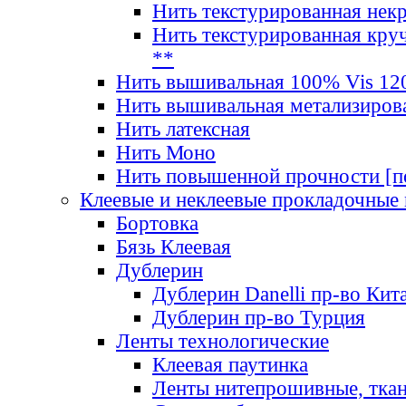
Нить текстурированная нек
Нить текстурированная круч
**
Нить вышивальная 100% Vis 120
Нить вышивальная метализиров
Нить латексная
Нить Моно
Нить повышенной прочности [под
Клеевые и неклеевые прокладочные
Бортовка
Бязь Клеевая
Дублерин
Дублерин Danelli пр-во Кит
Дублерин пр-во Турция
Ленты технологические
Клеевая паутинка
Ленты нитепрошивные, ткан