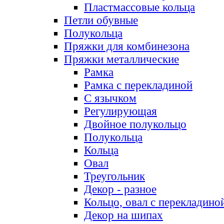
Пластмассовые кольца
Петли обувные
Полукольца
Пряжки для комбинезона
Пряжки металлические
Рамка
Рамка с перекладиной
С язычком
Регулирующая
Двойное полукольцо
Полукольца
Кольца
Овал
Треугольник
Декор - разное
Кольцо, овал с перекладино
Декор на шипах