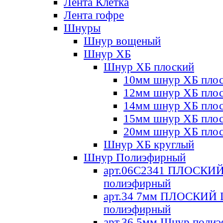
Лента Клетка
Лента гофре
Шнуры
Шнур вощеный
Шнур ХБ
Шнур ХБ плоский
10мм шнур ХБ пло
12мм шнур ХБ пло
14мм шнур ХБ пло
15мм шнур ХБ пло
20мм шнур ХБ пло
Шнур ХБ круглый
Шнур Полиэфирный
арт.06С2341 ПЛОСКИ
полиэфирный
арт.34 7мм ПЛОСКИЙ
полиэфирный
арт.36 5мм Шнур поли