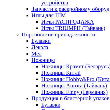
устройства
Запчасти к раскройному обору
Иглы для ШМ
Иглы РАСПРОДАЖА
Иглы TRIUMPH (Тайвань)
Портновские принадлежности
Булавки
Лекала
Мел
Ножницы
Ножницы Крамет (Беларусь
Ножницы Китай
Ножницы Hobby&Pro (Кита
Ножницы Aurora (Тайвань)
Ножницы Finny (Германия)
Продукция в блистерной упаков
Булавки